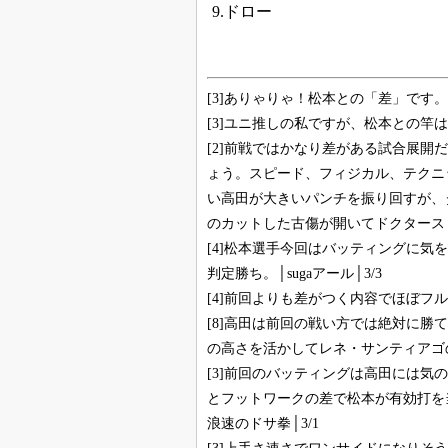
9.ドロー
[3]ありゃりゃ！松本との「差」です。
[3]ユニ推しの私ですが、松本との竿は
[2]前戦ではかなり差がある試合展
ょう。スピード、フィジカル、テクニ
い高田が大きいパンチを振り回すが、
のカットした古傷が開いてドクタースト
[4]松本選手今回はバッティングに
判定勝ち。│sugaアール│3/3
[4]前回よりも差がつく内容でほぼフル
[8]高田は前回の戦い方では絶対に
の高さを活かしてレネ・サンティアゴの
[3]前回のバッティングは高田には
とフットワークの差で松本が有効打を
浪速のドサ拳│3/1