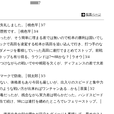
7
投票ページ
失礼しました。│桃色竿│3/7
歴然です。│桃色竿│3/4
開だったが、そう簡単に埋まる差では無いので松本の勝利は固いでし
ックで高田を凌駕する松本が高田を追い込んで行き、打つ手のな
ダメージを蓄積していった高田に連打でまとめてストップ。前戦
ップも有り得る。ラウンドは7〜8Rかな？│ラオウ│3/4
気をつけながらの戦いでやや精彩を欠くが、ディフェンスの差で大差
マークで防衛。│弱太郎│3/3
勝てない、体格差もあり今回も厳しいが、出入りのスピードと集中力
ような戦い方が出来ればワンチャンある…かも│茶葉│3/2
気の毒だったが、残念ながら実力差は明らかだった。ハンドスピード
当て続け、9Rには連打を纏めたところでレフェリーストップ。│