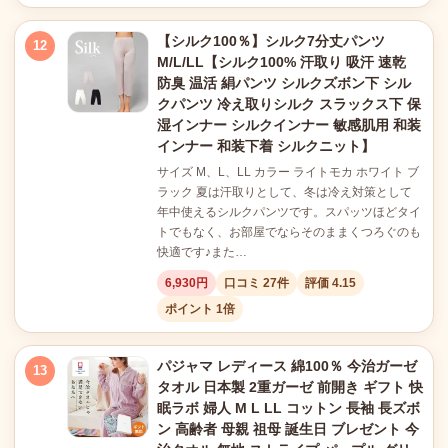
【シルク100％】シルク7分丈パンツ
12
M/L/LL【シルク100% 汗取り 吸汗 速乾
防臭 温活 絹パンツ シルクズボン下 シル
クパンツ 冷え取りシルク スラックス下 保
湿インナー シルクインナー 敏感肌用 和装
インナー 和装下着 シルクニット】
サイズ M、L、LL カラー ライトモカ ホワイト ブ
ラック 夏は汗取りとして、冬は冷え対策として
年中使えるシルクパンツです。スパッツほどタイ
トでもなく、お部屋でならそのままくつろぐのも
快適です♪また…
6,930円
口コミ 27件
評価 4.15
ポイント 1倍
パジャマ レディース 綿100％ 今治ガーゼ
13
タオル 日本製 2重ガーゼ 前開き ギフト 快
眠ラボ 婦人 M L LL コットン 長袖 長ズボ
ン 高齢者 母親 祖母 誕生日 ブレゼント 今