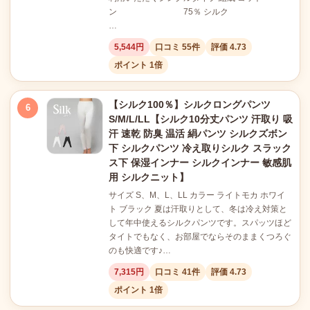
ン 75％ シルク
…
5,544円
口コミ 55件
評価 4.73
ポイント 1倍
【シルク100％】シルクロングパンツ
6
S/M/L/LL【シルク10分丈パンツ 汗取り 吸
汗 速乾 防臭 温活 絹パンツ シルクズボン
下 シルクパンツ 冷え取りシルク スラック
ス下 保湿インナー シルクインナー 敏感肌
用 シルクニット】
サイズ S、M、L、LL カラー ライトモカ ホワイ
ト ブラック 夏は汗取りとして、冬は冷え対策と
して年中使えるシルクパンツです。スパッツほど
タイトでもなく、お部屋でならそのままくつろぐ
のも快適です♪…
7,315円
口コミ 41件
評価 4.73
ポイント 1倍