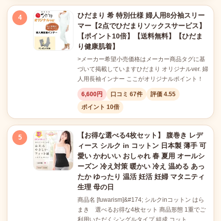
ひだまり 希 特別仕様 婦人用8分袖スリー
4
マー【2点でひだまりソックスサービス】
【ポイント10倍】【送料無料】【ひだま
り健康肌着】
>メーカー希望小売価格はメーカー商品タグに基
づいて掲載していますひだまり オリジナルver. 婦
人用長袖インナー ここがオリジナルポイント！
6,600円
口コミ 67件
評価 4.55
ポイント 10倍
【お得な選べる4枚セット】 腹巻き レデ
5
ィース シルク in コットン 日本製 薄手 可
愛い かわいい おしゃれ 春 夏用 オールシ
ーズン 冷え対策 暖かい 冷え 温める あっ
たか ゆったり 温活 妊活 妊婦 マタニティ
生理 母の日
商品名 [fuwarism]&#174; シルクinコットン はら
まき 選べるお得な4枚セット 商品形態 1重でご
利用いただくシングルタイプ 組成 コット