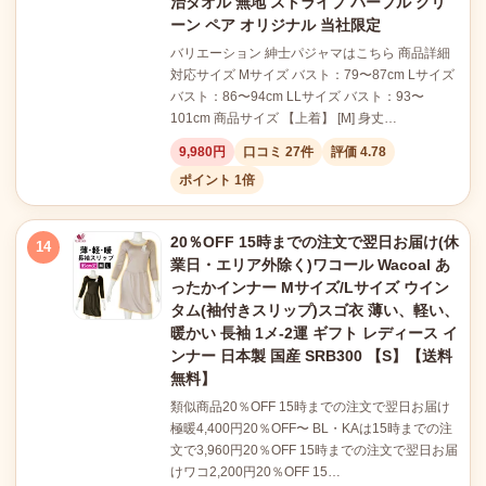
治タオル 無地 ストライプ パープル グリ
ーン ペア オリジナル 当社限定
バリエーション 紳士パジャマはこちら 商品詳細
対応サイズ Mサイズ バスト：79〜87cm Lサイズ
バスト：86〜94cm LLサイズ バスト：93〜
101cm 商品サイズ 【上着】 [M] 身丈…
9,980円
口コミ 27件
評価 4.78
ポイント 1倍
20％OFF 15時までの注文で翌日お届け(休
14
業日・エリア外除く)ワコール Wacoal あ
ったかインナー Mサイズ/Lサイズ ウイン
タム(袖付きスリップ)スゴ衣 薄い、軽い、
暖かい 長袖 1メ-2運 ギフト レディース イ
ンナー 日本製 国産 SRB300 【S】【送料
無料】
類似商品20％OFF 15時までの注文で翌日お届け
極暖4,400円20％OFF〜 BL・KAは15時までの注
文で3,960円20％OFF 15時までの注文で翌日お届
けワコ2,200円20％OFF 15…