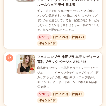
ルームウェア 男性 日本製
ギフト対応 おしゃれなガーゼパジャマズボン
メンズの登場です。 休日におうちでパジャマズ
ボンのまま過ごしていても、家族の方から「だら
しない」なんてもう言わせません！朝のゴミ出し
や、急な宅配便にもパジャ…
6,270円
口コミ 24件
評価 4.71
ポイント 1倍
フェミニンブラ 補正ブラ 単品 レディース
17
育乳 ブラック ベージュ A70-F65
商品仕様 ブラジャー単品 カラー：ヌーディベー
ジュ クールブラック カップタイプ：3/4
カップ ホックの数：4段4列 ストラップ取外し：
可 ノンワイヤー サイドボーン：2本入り 脇高仕
様 素材…
5,200円
口コミ 23件
評価 4.0
ポイント 1倍