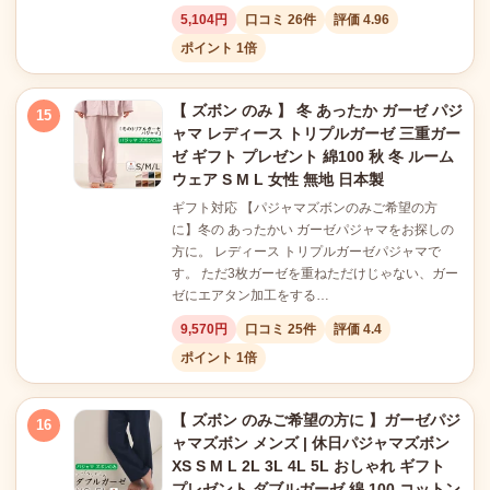
5,104円
口コミ 26件
評価 4.96
ポイント 1倍
【 ズボン のみ 】 冬 あったか ガーゼ パジ
15
ャマ レディース トリプルガーゼ 三重ガー
ゼ ギフト プレゼント 綿100 秋 冬 ルーム
ウェア S M L 女性 無地 日本製
ギフト対応 【パジャマズボンのみご希望の方
に】冬の あったかい ガーゼパジャマをお探しの
方に。 レディース トリプルガーゼパジャマで
す。 ただ3枚ガーゼを重ねただけじゃない、ガー
ゼにエアタン加工をする…
9,570円
口コミ 25件
評価 4.4
ポイント 1倍
【 ズボン のみご希望の方に 】ガーゼパジ
16
ャマズボン メンズ | 休日パジャマズボン
XS S M L 2L 3L 4L 5L おしゃれ ギフト
プレゼント ダブルガーゼ 綿 100 コットン