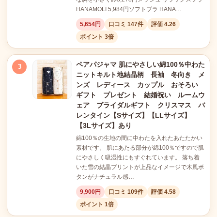
HANAMOLI 5,984円ソフトブラ HANA…
5,654円
口コミ 147件
評価 4.26
ポイント 3倍
ペアパジャマ 肌にやさしい綿100％中わた
3
ニットキルト地結晶柄 長袖 冬向き メ
ンズ レディース カップル おそろい
ギフト プレゼント 結婚祝い ルームウ
ェア ブライダルギフト クリスマス バ
レンタイン【Sサイズ】【LLサイズ】
【3Lサイズ】あり
綿100％の生地の間に中わたを入れたあたたかい
素材です。 肌にあたる部分が綿100％ですので肌
にやさしく吸湿性にもすぐれています。 落ち着
いた雪の結晶プリントが上品なイメージで木風ボ
タンがナチュラル感…
9,900円
口コミ 109件
評価 4.58
ポイント 1倍