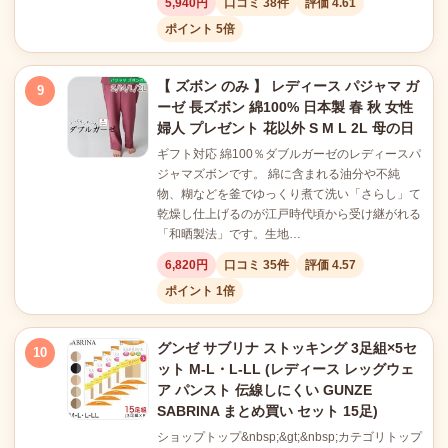
5,940円
口コミ 38件
評価 4.61
ポイント 5倍
【 ズボン のみ 】 レディース パジャマ ガ
9
ーゼ 長ズボン 綿100% 日本製 春 秋 女性
婦人 プレゼント 花以外 S M L 2L 母の日
ギフト対応 綿100％ダブルガーゼのレディースパ
ジャマズボンです。 綿に含まれる油分や不純
物、糊などを釜でゆっくり煮て洗い「さらし」て
乾燥し仕上げるのが江戸時代頃から受け継がれる
「和晒製法」です。生地…
6,820円
口コミ 35件
評価 4.57
ポイント 1倍
グンゼ サブリナ ストッキング 3足組×5セ
10
ット M-L・L-LL (レディース レッグウェ
ア パンスト 伝線しにくい GUNZE
SABRINA まとめ買い セット 15足)
ショップトップ&nbsp;&gt;&nbsp;カテゴリトップ