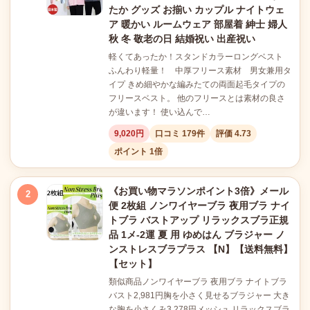
たか グッズ お揃い カップル ナイトウェ
ア 暖かい ルームウェア 部屋着 紳士 婦人
秋 冬 敬老の日 結婚祝い 出産祝い
軽くてあったか！スタンドカラーロングベスト
ふんわり軽量！ 中厚フリース素材 男女兼用タ
イプ きめ細やかな編みたての両面起毛タイプの
フリースベスト。 他のフリースとは素材の良さ
が違います！ 使い込んで…
9,020円
口コミ 179件
評価 4.73
ポイント 1倍
《お買い物マラソンポイント3倍》メール
2
便 2枚組 ノンワイヤーブラ 夜用ブラ ナイ
トブラ バストアップ リラックスブラ正規
品 1メ-2運 夏 用 ゆめはん ブラジャー ノ
ンストレスブラプラス 【N】【送料無料】
【セット】
類似商品ノンワイヤーブラ 夜用ブラ ナイトブラ
バスト2,981円胸を小さく見せるブラジャー 大き
な胸を小さくみ3,278円メッシュ リラックスブラ