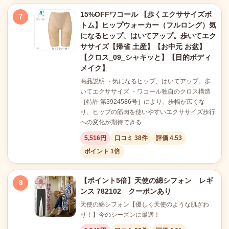
15%OFFワコール 【歩くエクササイズボ
7
トム】ヒップウォーカー（フルロング）気
になるヒップ、はいてアップ。歩いてエク
ササイズ【帰省 土産】【お中元 お盆】
【クロス_09_シャキッと】【目的ボディ
メイク】
商品説明 ・気になるヒップ、はいてアップ。歩
いてエクササイズ ・ワコール独自のクロス構造
［特許 第3924586号］により、歩幅が広くな
り、ヒップの筋肉を使いやすいエクササイズ歩行
への変化が期待できる…
5,516円
口コミ 38件
評価 4.53
ポイント 1倍
【ポイント5倍】天使の綿シフォン レギ
8
ンス 782102 クーポンあり
天使の綿シフォン【優しく天使のような肌ざわ
り！】今のシーズンに最適！