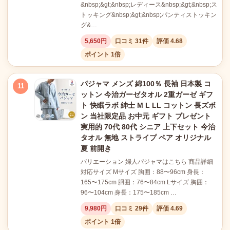
&nbsp;&gt;&nbsp;レディース&nbsp;&gt;&nbsp;ス
トッキング&nbsp;&gt;&nbsp;パンティストッキン
グ&…
5,650円
口コミ 31件
評価 4.68
ポイント 1倍
パジャマ メンズ 綿100％ 長袖 日本製 コ
11
ットン 今治ガーゼタオル 2重ガーゼ ギフ
ト 快眠ラボ 紳士 M L LL コットン 長ズボ
ン 当社限定品 お中元 ギフト ブレゼント
実用的 70代 80代 シニア 上下セット 今治
タオル 無地 ストライプ ペア オリジナル
夏 前開き
バリエーション 婦人パジャマはこちら 商品詳細
対応サイズ Mサイズ 胸囲：88〜96cm 身長：
165〜175cm 胴囲：76〜84cm Lサイズ 胸囲：
96〜104cm 身長：175〜185cm …
9,980円
口コミ 29件
評価 4.69
ポイント 1倍