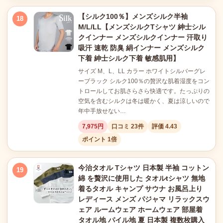
【シルク100％】メンズシルク半袖
18
M/L/LL【メンズシルクTシャツ 紳士シル
クインナー メンズシルクインナー 汗取り
吸汗 速乾 防臭 絹インナー メンズシルク
下着 紳士シルク下着 敏感肌用】
サイズ M、L、LL カラー ホワイトシルバーグレ
ーブラック シルク100％の贅沢な肌着湿度をコン
トロールしてお肌さらさら快適です。たっぷりの
空気を含むシルクは冬は暖かく、夏は涼しいので
年中手放せない…
7,975円
口コミ 23件
評価 4.43
ポイント 1倍
今治タオル Tシャツ 日本製 半袖 コットン
19
綿 を贅沢に使用した タオルtシャツ 無地
着るタオル キャンプ サウナ お風呂上り
レディース メンズ パジャマ リラックスウ
ェア ルームウェア ホームウェア 部屋着
タオル地 パイル地 夏 日本製 複数枚購入