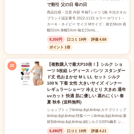
で割引 父の日 母の日
商品仕様・注意 内容 半袖Tシャツ 1枚 今治タオル
ブランド認定番号 2022-1133 カラー ホワイト・
カーキ・ネイビー サイズ Mサイズ：身丈66cm 肩
幅52cm 身幅53cm 袖丈23cmL…
9,350円
口コミ 19件
評価 4.68
ポイント 1倍
【複数購入で最大P10倍！】シルク ショ
20
ーツ 5枚組 レディース パンツ スタンダー
ド丈 色おまかせ M L LL セット シルク
100％ 下着 女性 大きいサイズ インナー
レギュラーショーツ 冷えとり 大きめ 通年
uvカット 快適 肌に優しい 蒸れにくい 春
夏 秋冬 (送料無料)
ショップトップ&nbsp;&gt;&nbsp;カテゴリトップ
&nbsp;&gt;&nbsp;特集ページ&nbsp;&gt;&nbsp;素
材別&nbsp;&gt;&nbsp;絹(シルク)100%繭衣 シ…
6,490円
口コミ 19件
評価 4.21