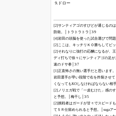
9.ドロー
[2]サンティアゴのすぴどが通じるの
防衛。│トラトラトラ│3/9
[4]岩田の頭脳を使った試合運びで問題
[2]ここは、キッチリＫＯ勝ちしてビッ
[2]それなりに強打の応酬になるが
ディ打ちで徐々にサンティアゴの足が
速のドサ拳│3/7
[1]正直怖さの無い選手だと思いま
岩田選手が早い段階で右を炸裂させて
くなってもKOしなければならない相手か
[2]ノリエガ戦で「一皮むけた」感
と予想。│梅干し│3/5
[2]挑戦者はガードが甘々でスピー
て５Ｒ仕留められると予想。│sugaアー