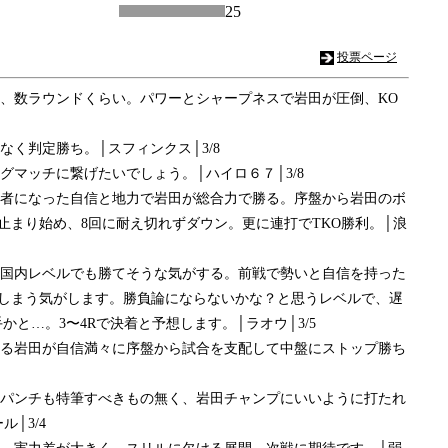
25
投票ページ
は、数ラウンドくらい。パワーとシャープネスで岩田が圧倒、KO
なく判定勝ち。│スフィンクス│3/8
グマッチに繋げたいでしょう。│ハイロ６７│3/8
、王者になった自信と地力で岩田が総合力で勝る。序盤から岩田のボ
止まり始め、8回に耐え切れずダウン。更に連打でTKO勝利。│浪
す。国内レベルでも勝てそうな気がする。前戦で勢いと自信を持った
しまう気がします。勝負論にならないかな？と思うレベルで、遅
と…。3〜4Rで決着と予想します。│ラオウ│3/5
のする岩田が自信満々に序盤から試合を支配して中盤にストップ勝ち
ドもパンチも特筆すべきもの無く、岩田チャンプにいいように打たれ
ル│3/4