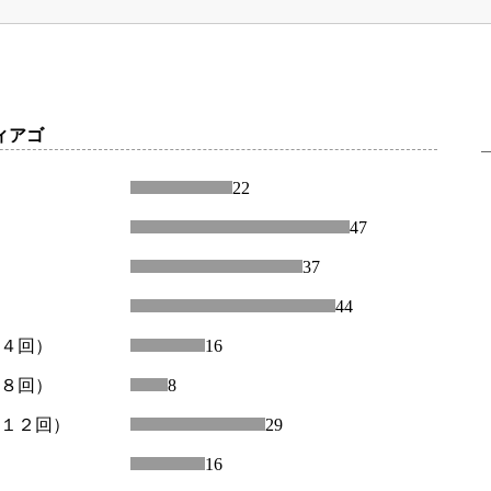
ィアゴ
22
47
37
44
～４回）
16
～８回）
8
～１２回）
29
16