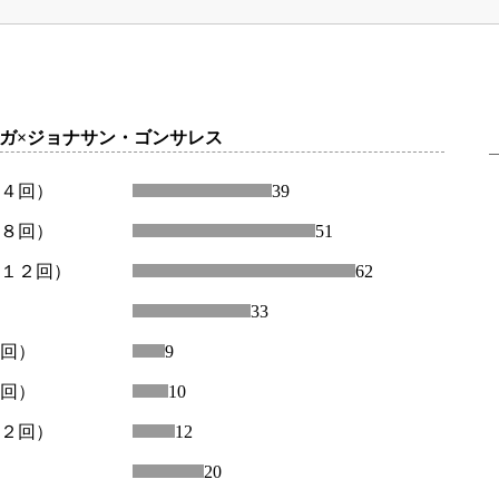
ガ×ジョナサン・ゴンサレス
～４回）
39
～８回）
51
～１２回）
62
33
４回）
9
８回）
10
１２回）
12
20