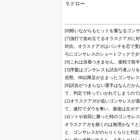
9.ドロー
[8]軽いながらもヒットを重なるゴンサレス
[7]強打で攻め立てるオラスクアガ
対抗。オラスクアガはパンチを芯で受
ろにゴンサレスのショートフックでダウ
[9]これは決着つきません。接戦で前半
[3]序盤はゴンサレスも試合巧者ぶ
劣勢。9R以降足が止まったゴンサレス
[8]試合がつまらない選手はなんだ
て、判定で持っていかれてしまうのでは
[2]オラスクアガが追いゴンサレス
て、連打でダウを奪い、最後は左ボディ
[4]ソトや岩田に勝った時のゴンサ
オラスクアガを捌くのは無理かな？と
と、ゴンサレスがのらりくらりと判定