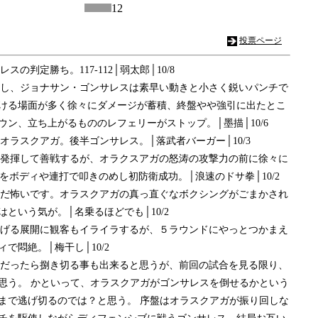
12
投票ページ
の判定勝ち。117-112│弱太郎│10/8
に対し、ジョナサン・ゴンサレスは素早い動きと小さく鋭いパンチで
ける場面が多く徐々にダメージが蓄積、終盤やや強引に出たとこ
ン、立ち上がるもののレフェリーがストップ。│墨描│10/6
オラスクアガ。後半ゴンサレス。│落武者バーガー│10/3
りを発揮して善戦するが、オラクスアガの怒涛の攻撃力の前に徐々に
をボディや連打で叩きのめし初防衛成功。│浪速のドサ拳│10/2
かんだ怖いです。オラスクアガの真っ直ぐなボクシングがごまかされ
という気が。│名乗るほどでも│10/2
が逃げる展開に観客もイライラするが、５ラウンドにやっとつかまえ
で悶絶。│梅干し│10/2
レスだったら捌き切る事も出来ると思うが、前回の試合を見る限り、
思う。 かといって、オラスクアガがゴンサレスを倒せるかという
まで逃げ切るのでは？と思う。 序盤はオラスクアガが振り回しな