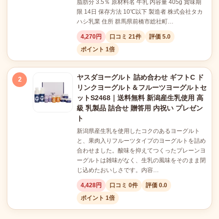
脂肪分 3.5％ 原材料名 牛乳 内容量 405g 賞味期
限 14日 保存方法 10℃以下 製造者 株式会社タカ
ハシ乳業 住所 群馬県前橋市総社町…
4,270円
口コミ 21件
評価 5.0
ポイント 1倍
ヤスダヨーグルト 詰め合わせ ギフトC ド
2
リンクヨーグルト＆フルーツヨーグルトセ
ットS2468｜送料無料 新潟産生乳使用 高
級 乳製品 詰合せ 贈答用 内祝い プレゼン
ト
新潟県産生乳を使用したコクのあるヨーグルト
と、果肉入りフルーツタイプのヨーグルトを詰め
合わせました。酸味を抑えてつくったプレーンヨ
ーグルトは雑味がなく、生乳の風味をそのまま閉
じ込めたおいしさです。内容…
4,428円
口コミ 0件
評価 0.0
ポイント 1倍