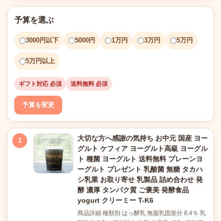
予算を選ぶ
3000円以下
5000円
1万円
3万円
5万円
5万円以上
ギフト対応 必須
送料無料 必須
予算を変更
大切な方へ感謝の気持ち お中元 国産 ヨー
1
グルト ケフィア ヨーグルト高級 ヨーグル
ト 種菌 ヨーグルト 送料無料 プレーンヨ
ーグルト プレゼント 乳酸菌 無糖 タカハ
シ乳業 お取り寄せ 乳製品 詰め合わせ 発
酵 濃厚 タンパク質 ご褒美 発酵食品
yogurt クリーミー T-K6
商品詳細 種類別 はっ酵乳 無脂乳固形分 8.4％ 乳