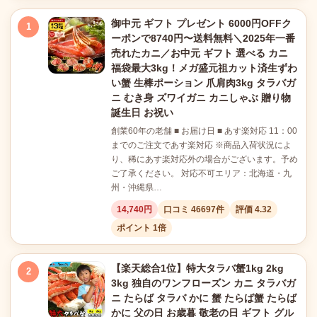
御中元 ギフト プレゼント 6000円OFFク
1
ーポンで8740円〜送料無料＼2025年一番
売れたカニ／お中元 ギフト 選べる カニ
福袋最大3kg！メガ盛元祖カット済生ずわ
い蟹 生棒ポーション 爪肩肉3kg タラバガ
ニ むき身 ズワイガニ カニしゃぶ 贈り物
誕生日 お祝い
創業60年の老舗 ■ お届け日 ■ あす楽対応 11：00
までのご注文であす楽対応 ※商品入荷状況によ
り、稀にあす楽対応外の場合がございます。予め
ご了承ください。 対応不可エリア：北海道・九
州・沖縄県…
14,740円
口コミ 46697件
評価 4.32
ポイント 1倍
【楽天総合1位】特大タラバ蟹1kg 2kg
2
3kg 独自のワンフローズン カニ タラバガ
ニ たらば タラバ かに 蟹 たらば蟹 たらば
かに 父の日 お歳暮 敬老の日 ギフト グル