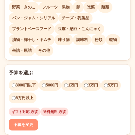
野菜・きのこ
フルーツ・果物
卵
惣菜
麺類
パン・ジャム・シリアル
チーズ・乳製品
プラントベースフード
豆腐・納豆・こんにゃく
漬物・梅干し・キムチ
練り物
調味料
粉類
乾物
缶詰・瓶詰
その他
予算を選ぶ
3000円以下
5000円
1万円
3万円
5万円
5万円以上
ギフト対応 必須
送料無料 必須
予算を変更