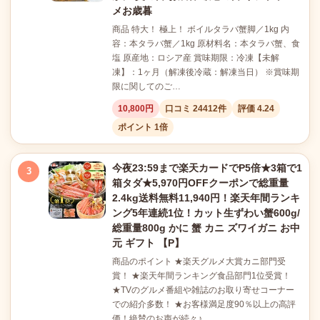
メお歳暮
商品 特大！ 極上！ ボイルタラバ蟹脚／1kg 内
容：本タラバ蟹／1kg 原材料名：本タラバ蟹、食
塩 原産地：ロシア産 賞味期限：冷凍【未解
凍】：1ヶ月（解凍後冷蔵：解凍当日） ※賞味期
限に関してのご…
10,800円
口コミ 24412件
評価 4.24
ポイント 1倍
今夜23:59まで楽天カードでP5倍★3箱で1
3
箱タダ★5,970円OFFクーポンで総重量
2.4kg送料無料11,940円！楽天年間ランキ
ング5年連続1位！カット生ずわい蟹600g/
総重量800g かに 蟹 カニ ズワイガニ お中
元 ギフト 【P】
商品のポイント ★楽天グルメ大賞カニ部門受
賞！ ★楽天年間ランキング食品部門1位受賞！
★TVのグルメ番組や雑誌のお取り寄せコーナー
での紹介多数！ ★お客様満足度90％以上の高評
価！絶賛のお声が続々♪…