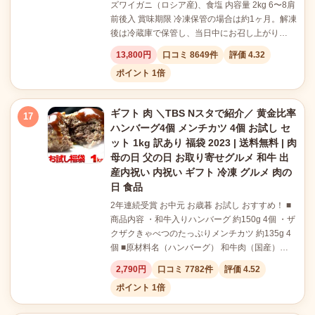
ズワイガニ（ロシア産)、食塩 内容量 2kg 6〜8肩
前後入 賞味期限 冷凍保管の場合は約1ヶ月。解凍
後は冷蔵庫で保管し、当日中にお召し上がり…
13,800円
口コミ 8649件
評価 4.32
ポイント 1倍
ギフト 肉 ＼TBS Nスタで紹介／ 黄金比率
17
ハンバーグ4個 メンチカツ 4個 お試し セ
ット 1kg 訳あり 福袋 2023 | 送料無料 | 肉
母の日 父の日 お取り寄せグルメ 和牛 出
産内祝い 内祝い ギフト 冷凍 グルメ 肉の
日 食品
2年連続受賞 お中元 お歳暮 お試し おすすめ！ ■
商品内容 ・和牛入りハンバーグ 約150g 4個 ・ザ
クザクきゃべつのたっぷりメンチカツ 約135g 4
個 ■原材料名（ハンバーグ） 和牛肉（国産）…
2,790円
口コミ 7782件
評価 4.52
ポイント 1倍