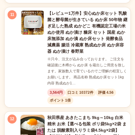
【レビュー1万件】安心ぬか床セット 乳酸
11
菌と酵母菌が生きている ぬか床 50年物 継
ぎ足した熟成 ぬかどこ 有機認定工場の米
ぬか使用 ぬか漬け 糠床 セット 国産 ぬか
床無添加 ぬか漬 ぬか床セット 発酵食品
減農薬 腸活 冷蔵庫 熟成ぬか床 ぬか床容
器 ぬか漬け 春野菜
※只今、注文が込み合っております。 ご注文を
確認後に木樽から ぬか床 を蔵出しご用意を致し
ます。家族数人で育ているのでご理解の程宜しく
お願いします。 商品名称 熟成ぬか床セット1kg
内容 熟成ぬか1…
3,564円
口コミ 10372件
評価 4.56
ポイント 1倍
秋田県産 あきたこまち 9kg～10kg 白米
12
精米 お米【選べる包装 ポリ袋5kg×2袋 ま
たは 脱酸素剤入りラミ袋4.5kg×2袋】