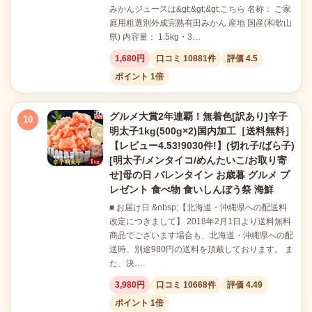
みかんジュースは&gt;&gt;&gt;こちら 名称： ご家
庭用粗選別外成完熟有田みかん 産地 国産(和歌山
県) 内容量： 1.5kg・3…
1,680円
口コミ 10881件
評価 4.5
ポイント 1倍
グルメ大賞2年連覇！無着色[訳あり]辛子
10
明太子1kg(500g×2)国内加工［送料無料］
【レビュー4.53!9030件!】(切れ子/ばら子)
[明太子/メンタイコ/めんたいこ/お取り寄
せ]母の日 バレンタイン お歳暮 グルメ プ
レゼント 食べ物 食いしんぼう祭 海鮮
■ お届け日 &nbsp;【北海道・沖縄県への配送料
改定につきまして】 2018年2月1日より送料無料
商品でございます場合も、北海道・沖縄県への配
送時、別途980円の送料を頂戴しております。 ま
た、決…
3,980円
口コミ 10668件
評価 4.49
ポイント 1倍