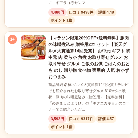
に、ギアラ（赤センマ…
4,480円
口コミ 9498件
評価 4.48
ポイント 1倍
【マラソン限定20%OFF+送料無料】豚肉
14
の味噌煮込み 贈答用2本 セット【楽天グ
ルメ大賞通算14回受賞】 お中元 ギフト 御
中元 肉 柔らか 角煮 お取り寄せグルメ お
取り寄せ グルメ ご飯のお供 ごはんのおと
も のし 贈り物 食べ物 実用的 人気 おかず
おつまみ
商品詳細 名称 グルメ大賞通算14回受賞！テレビ
でも紹介されたお取り寄せグルメ 610米久の晩
餐 豚肉の味噌煮込み（贈答用）【送料無料】
「めざましどようび」の「キクエガキヨ」のコー
ナーでご紹介いただ…
3,592円
口コミ 9317件
評価 4.57
ポイント 1倍