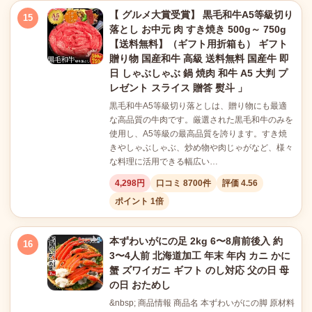
【 グルメ大賞受賞】 黒毛和牛A5等級切り
15
落とし お中元 肉 すき焼き 500g～ 750g
【送料無料】（ギフト用折箱も） ギフト
贈り物 国産和牛 高級 送料無料 国産牛 即
日 しゃぶしゃぶ 鍋 焼肉 和牛 A5 大判 プ
レゼント スライス 贈答 熨斗 」
黒毛和牛A5等級切り落としは、贈り物にも最適
な高品質の牛肉です。厳選された黒毛和牛のみを
使用し、A5等級の最高品質を誇ります。すき焼
きやしゃぶしゃぶ、炒め物や肉じゃがなど、様々
な料理に活用できる幅広い…
4,298円
口コミ 8700件
評価 4.56
ポイント 1倍
本ずわいがにの足 2kg 6〜8肩前後入 約
16
3〜4人前 北海道加工 年末 年内 カニ かに
蟹 ズワイガニ ギフト のし対応 父の日 母
の日 おためし
&nbsp; 商品情報 商品名 本ずわいがにの脚 原材料