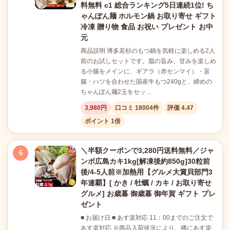
料無料 c1 総合ランキング5日連続1位! ち
ゃんぽん麺 ホルモン鍋 お取り寄せ ギフト
冷凍 贈り物 食品 お祝い プレゼント お中
元
商品説明 博多若杉のもつ鍋を気軽に楽しめる2人
前のお試しセットです。脂の旨み、甘みを楽しめ
る小腸をメインに、ギアラ（赤センマイ）・盲
腸・ハツを合わせた国産牛もつ240gと、締めの
ちゃんぽん麺2玉をセッ…
3,980円
口コミ 18004件
評価 4.47
ポイント 1倍
＼半額クーポンで3,280円送料無料／ジャ
6
ンボ広島カキ1kg[解凍後約850g]30粒前
後/4-5人前※加熱用【グルメ大賞貝部門3
年連覇】[ かき / 牡蠣 / カキ / お取り寄せ
グルメ] お歳暮 御歳暮 御年賀 ギフト プレ
ゼント
■ お届け日 ■ あす楽対応 11：00までのご注文で
あす楽対応 ※商品入荷状況により、稀にあす楽