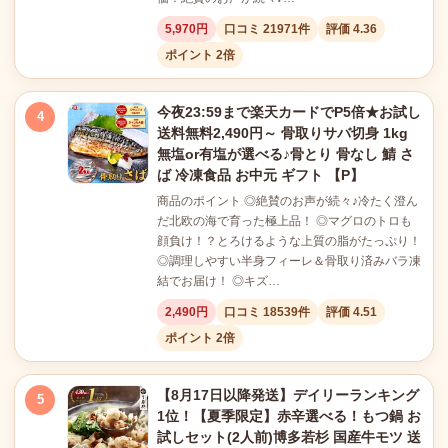
5,970円
口コミ 21971件
評価 4.36
ポイント 2倍
今夜23:59まで楽天カードでP5倍★お試し
4
送料無料2,490円～ 骨取りサバ切身 1kg
無塩or有塩が選べる♪骨とり 骨なし 鯖 さ
ば 冷凍食品 お中元 ギフト 【P】
商品のポイント ◎絶賛のお声が続々♪冷たく澄ん
だ北欧の海で育った極上品！ ◎マグロのトロも
顔負け！？とろけるような上質の脂がたっぷり！
◎調理しやすい半身フィーレ＆骨取り済みバラ凍
結でお届け！ ◎キズ…
2,490円
口コミ 18539件
評価 4.51
ポイント 2倍
【8月17日以降発送】デイリーランキング
5
1位！【夏季限定】赤辛選べる！もつ鍋 お
試しセット(2人前)博多若杉 国産牛モツ 送