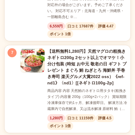
対応外の場合がございます。予めご了承くださ
い。 対応不可エリア：北海道・九州・沖縄県・
一部離島含む ※…
6,559円
口コミ 17687件
評価 4.47
ポイント 1倍
【送料無料1,280円】天然マグロの粗挽き
7
ネギトロ200g 2セット以上でオマケ！小
分け包装 (時短 お中元 敬老の日 ギフト プ
レゼント まぐろ 鮪 ねぎとろ 海鮮丼 手巻
き寿司 楽天グルメ大賞2022 oss）《ref-
nd1》〈nd1〉[[ネギトロ100g-2p]
商品内容 内容 天然鮪のネギトロ用タタキ(粗挽き
タイプ) 内容量 200g（100g×2パック） 賞味期限
冷凍庫保存で約1ヶ月、解凍後即日。 解凍方法 冷
蔵庫内で自然解凍、又は流水解凍 原材料 鮪（…
1,280円
口コミ 11159件
評価 4.5
ポイント 1倍