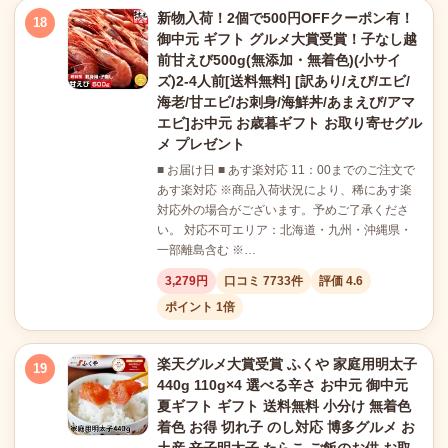
新物入荷！2個で500円OFFクーポン有！
18
御中元 ギフト グルメ大賞受賞！子なし越
前甘えび500g(無添加・無着色)(小サイ
ズ)2-4人前[送料無料] [訳あり/えび/エビ/
海老/甘エビ/お刺身/海鮮丼/あまえび/アマ
エビ]お中元 お歳暮ギフト お取り寄せグル
メ プレゼント
■ お届け日 ■ あす楽対応 11：00までのご注文で
あす楽対応 ※商品入荷状況により、稀にあす楽
対応外の場合がございます。予めご了承くださ
い。 対応不可エリア：北海道・九州・沖縄県・
一部離島含む ※…
3,279円
口コミ 7733件
評価 4.6
ポイント 1倍
楽天グルメ大賞受賞 ふくや 家庭用明太子
19
440g 110g×4 選べる辛さ お中元 御中元
夏ギフト ギフト 送料無料 小分け 無着色
着色 お得 切れ子 のし対応 博多グルメ お