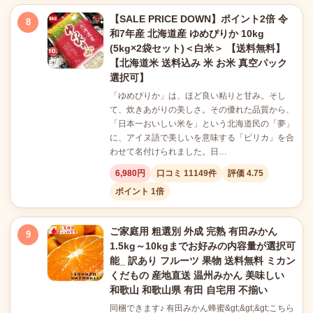
【SALE PRICE DOWN】ポイント2倍 令
8
和7年産 北海道産 ゆめぴりか 10kg
(5kg×2袋セット)＜白米＞ 【送料無料】
【北海道米 送料込み 米 お米 真空パック
選択可】
「ゆめぴりか」は、ほど良い粘りと甘み。そし
て、炊きあがりの美しさ。その優れた品質から、
「日本一おいしい米を」という北海道民の「夢」
に、アイヌ語で美しいを意味する「ピリカ」を合
わせて名付けられました。日…
6,980円
口コミ 11149件
評価 4.75
ポイント 1倍
ご家庭用 粗選別 外成 完熟 有田みかん
9
1.5kg～10kgまでお好みの内容量が選択可
能_ 訳あり フルーツ 果物 送料無料 ミカン
くだもの 産地直送 温州みかん 美味しい
和歌山 和歌山県 有田 自宅用 不揃い
同梱できます♪ 有田みかん蜂蜜&gt;&gt;&gt;こちら