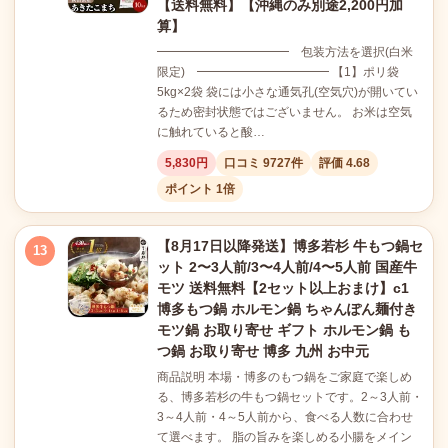
【送料無料】【沖縄のみ別途2,200円加
算】
━━━━━━━━━━━ 包装方法を選択(白米
限定) ━━━━━━━━━━━ 【1】ポリ袋
5kg×2袋 袋には小さな通気孔(空気穴)が開いてい
るため密封状態ではございません。 お米は空気
に触れていると酸…
5,830円
口コミ 9727件
評価 4.68
ポイント 1倍
【8月17日以降発送】博多若杉 牛もつ鍋セ
13
ット 2〜3人前/3〜4人前/4〜5人前 国産牛
モツ 送料無料【2セット以上おまけ】c1
博多もつ鍋 ホルモン鍋 ちゃんぽん麺付き
モツ鍋 お取り寄せ ギフト ホルモン鍋 も
つ鍋 お取り寄せ 博多 九州 お中元
商品説明 本場・博多のもつ鍋をご家庭で楽しめ
る、博多若杉の牛もつ鍋セットです。2～3人前・
3～4人前・4～5人前から、食べる人数に合わせ
て選べます。 脂の旨みを楽しめる小腸をメイン