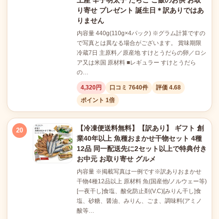
土産 辛子明太子 たらこ ご飯のお供 お取
り寄せ プレゼント 誕生日＊訳ありではあ
りません
内容量 440g(110g×4パック) ※グラム計算ですの
で写真とは異なる場合がございます。 賞味期限
冷蔵7日 主原料／原産地 すけとうだらの卵／ロシ
ア又は米国 原材料 ■レギュラー すけとうだら
の…
4,320円
口コミ 7640件
評価 4.68
ポイント 1倍
【冷凍便送料無料】【訳あり】 ギフト 創
20
業40年以上 魚種おまかせ干物セット 4種
12品 同一配送先に2セット以上で特典付き
お中元 お取り寄せ グルメ
内容量 ※掲載写真は一例です※訳ありおまかせ
干物4種12品以上 原材料 魚(国産他/ノルウェー等)
[一夜干し]食塩、酸化防止剤(V.C)[みりん干し]食
塩、砂糖、醤油、みりん、ごま、調味料(アミノ
酸等…