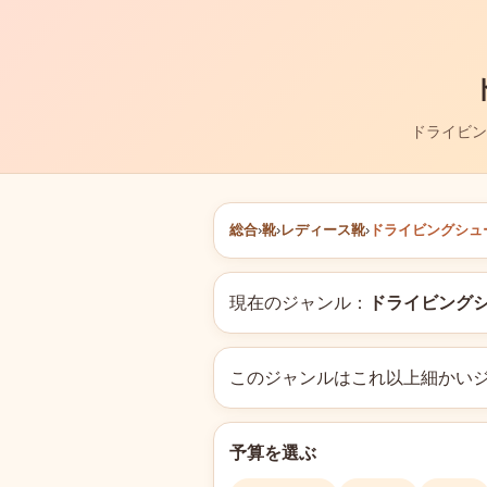
ドライビン
総合
›
靴
›
レディース靴
›
ドライビングシュ
現在のジャンル：
ドライビング
このジャンルはこれ以上細かい
予算を選ぶ