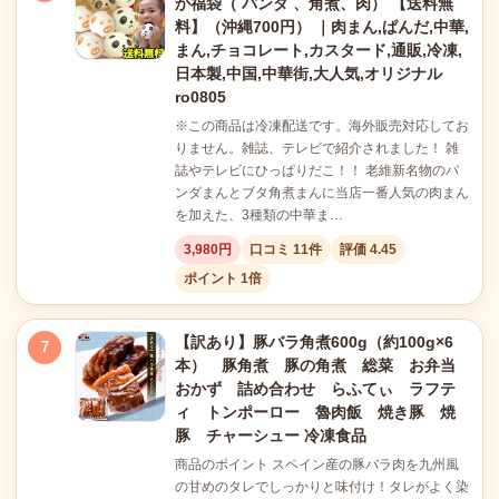
か福袋（ パンダ 、角煮、肉） 【送料無
料】（沖縄700円） ｜肉まん,ぱんだ,中華,
まん,チョコレート,カスタード,通販,冷凍,
日本製,中国,中華街,大人気,オリジナル
ro0805
※この商品は冷凍配送です。海外販売対応してお
りません。雑誌、テレビで紹介されました！ 雑
誌やテレビにひっぱりだこ！！ 老維新名物のパ
ンダまんとブタ角煮まんに当店一番人気の肉まん
を加えた、3種類の中華ま…
3,980円
口コミ 11件
評価 4.45
ポイント 1倍
【訳あり】豚バラ角煮600g（約100g×6
7
本） 豚角煮 豚の角煮 総菜 お弁当
おかず 詰め合わせ らふてぃ ラフテ
ィ トンポーロー 魯肉飯 焼き豚 焼
豚 チャーシュー 冷凍食品
商品のポイント スペイン産の豚バラ肉を九州風
の甘めのタレでしっかりと味付け！タレがよく染