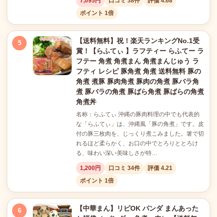
7,095円
口コミ 38件
評価 4.68
ポイント 1倍
【送料無料】祝！楽天ランキングNo.1受
5
賞！【らふてぃ 】ラフティー らふてー ラ
フテー 角煮 角煮まん 角煮まんじゅう ラ
フティ レシピ 豚角煮 角煮 送料無料 豚の
角煮 煮豚 豚肉角煮 豚肉の角煮 豚バラ角
煮 豚バラの角煮 豚ばら角煮 豚ばらの角煮
角煮丼
名称：らふてぃ 沖縄の豚肉料理の中でも代表的
な「らふてぃ」は、沖縄風「豚の角煮」です。皮
付の豚三枚肉を、じっくり煮こみました。箸で切
れるほど柔らかく、お口の中でとろりととろけ
る、味わい深い美味しさが特…
1,200円
口コミ 34件
評価 4.21
ポイント 1倍
【中華まん】リピOK パンダ まんあった
6