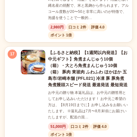
縄名産の焼酎で、米と黒麹から作られます。アル
コール度数が20〜50と非常に高いのが特徴で、
泡盛を使うことで一般的…
2,980円
口コミ 2件
評価 4.0
ポイント 1倍
【ふるさと納税】【1週間以内発送】【お
17
中元ギフト】角煮まんじゅう10個
（箱）・大とろ角煮まんじゅう10個
（箱） 豚肉 東坡肉 ふわふわ ほかほか 五
島市/岩崎本舗 [PFL021] 冷凍 豚 豚角煮
角煮饅頭スピード発送 最速発送 最短発送
お中元の贈り物 本返礼品は、お中元の贈答用と
してお申し込みいただけます！ お中元ご希望の
方は、【8月19日までに】お申し込みをお願いい
たします。 ※返礼品は7月〜8月末頃にお届けい
たしますが、配送の混…
51,000円
口コミ 2件
評価 4.0
ポイント 1倍