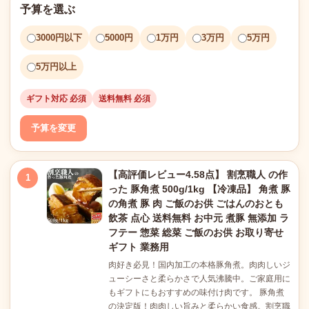
予算を選ぶ
3000円以下
5000円
1万円
3万円
5万円
5万円以上
ギフト対応 必須
送料無料 必須
予算を変更
【高評価レビュー4.58点】 割烹職人 の作
1
った 豚角煮 500g/1kg 【冷凍品】 角煮 豚
の角煮 豚 肉 ご飯のお供 ごはんのおとも
飲茶 点心 送料無料 お中元 煮豚 無添加 ラ
フテー 惣菜 総菜 ご飯のお供 お取り寄せ
ギフト 業務用
肉好き必見！国内加工の本格豚角煮。肉肉しいジ
ューシーさと柔らかさで人気沸騰中。ご家庭用に
もギフトにもおすすめの味付け肉です。 豚角煮
の決定版！肉肉しい旨みと柔らかい食感。割烹職