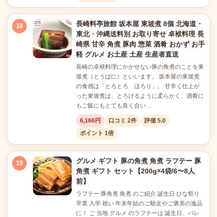
長崎料亭旅館 坂本屋 東坡煮 8個 北海道・
18
東北・沖縄送料別 お取り寄せ 卓袱料理 長
崎県 甘辛 角煮 豚肉 惣菜 酒肴 おかず お手
軽 グルメ お土産 土産 生産者直送
長崎の卓袱料理にかかせない豚の角煮のことを東
坡煮（とうばに）といいます。 坂本屋の東坡煮
の食感は「とろとろ ほろり」。 甘辛く仕上が
った東坡煮は、とろけるように柔らかく、酒肴に
もご飯にもとても良く合い…
6,166円
口コミ 2件
評価 5.0
ポイント 1倍
グルメ ギフト 豚の角煮 角煮 ラフテー 豚
19
角煮 ギフト セット【200g×4袋/6〜8人
前】
ラフテー 豚角煮 角煮 のご紹介 誕生日 ひな祭り
卒業 入学 祝い 年末年始のご馳走やご褒美の逸品
に！ ご 当地 グルメ のラフテーは 誕生日、バレ