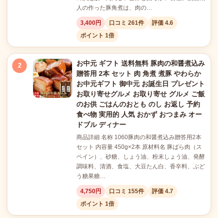
人の作った豚角煮は、肉の…
3,400円
口コミ 261件
評価 4.6
ポイント 1倍
お中元 ギフト 送料無料 豚肉の和醤煮込み
2
贈答用 2本 セット 肉 角煮 煮豚 やわらか
お中元ギフト 御中元 お誕生日 プレゼント
お取り寄せグルメ お取り寄せ グルメ ご飯
のお供 ごはんのおとも のし お返し 予約
食べ物 実用的 人気 おかず おつまみ オー
ドブル ディナー
商品詳細 名称 1060豚肉の和醤煮込み贈答用2本
セット 内容量 450g×2本 原材料名 豚ばら肉（ス
ペイン）、砂糖、しょう油、粉末しょう油、発酵
調味料、清酒、食塩、大豆たん白、香辛料、ぶど
う糖果糖…
4,750円
口コミ 155件
評価 4.7
ポイント 1倍