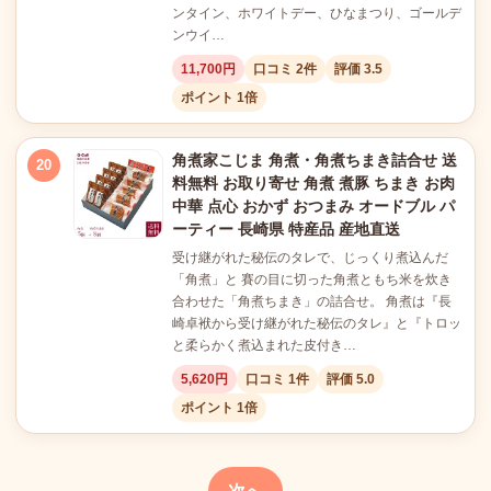
ンタイン、ホワイトデー、ひなまつり、ゴールデ
ンウイ…
11,700円
口コミ 2件
評価 3.5
ポイント 1倍
角煮家こじま 角煮・角煮ちまき詰合せ 送
20
料無料 お取り寄せ 角煮 煮豚 ちまき お肉
中華 点心 おかず おつまみ オードブル パ
ーティー 長崎県 特産品 産地直送
受け継がれた秘伝のタレで、じっくり煮込んだ
「角煮」と 賽の目に切った角煮ともち米を炊き
合わせた「角煮ちまき」の詰合せ。 角煮は『長
崎卓袱から受け継がれた秘伝のタレ』と『トロッ
と柔らかく煮込まれた皮付き…
5,620円
口コミ 1件
評価 5.0
ポイント 1倍