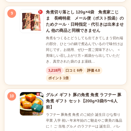
角煮切り落とし 120g×4袋 角煮家こじ
9
ま 長崎特産 メール便（ポスト投函）の
ためクール・日時指定・代引きは出来ませ
ん 他の商品と同梱できません
角煮をつくるとどうしても出てきてしまう切れ端
の部分、ひとつの鍋で煮込んでいるので味付けは
同じです。お徳用、ぜひ一度ご賞味下さい。 ＜
美味しい召し上がり方＞紙袋から出していただ
き、真空された袋のまま湯銭…
3,218円
口コミ 6件
評価 4.0
ポイント 1倍
グルメ ギフト 豚の角煮 角煮 ラフテー 豚
10
角煮 ギフト セット【200g×3袋/5〜6人
前】
ラフテー 豚角煮 角煮 のご紹介 誕生日 ひな祭り
卒業 入学 祝い 年末年始のご馳走やご褒美の逸品
に！ ご 当地 グルメ のラフテーは 誕生日、バレ