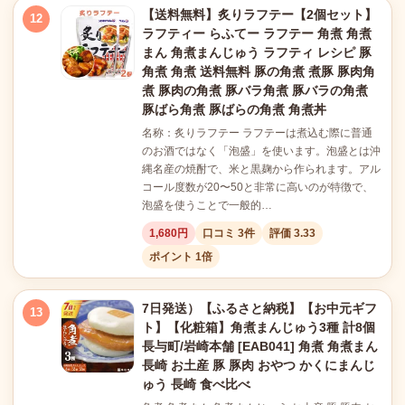
【送料無料】炙りラフテー【2個セット】
12
ラフティー らふてー ラフテー 角煮 角煮
まん 角煮まんじゅう ラフティ レシピ 豚
角煮 角煮 送料無料 豚の角煮 煮豚 豚肉角
煮 豚肉の角煮 豚バラ角煮 豚バラの角煮
豚ばら角煮 豚ばらの角煮 角煮丼
名称：炙りラフテー ラフテーは煮込む際に普通
のお酒ではなく「泡盛」を使います。泡盛とは沖
縄名産の焼酎で、米と黒麹から作られます。アル
コール度数が20〜50と非常に高いのが特徴で、
泡盛を使うことで一般的…
1,680円
口コミ 3件
評価 3.33
ポイント 1倍
7日発送）【ふるさと納税】【お中元ギフ
13
ト】【化粧箱】角煮まんじゅう3種 計8個
長与町/岩崎本舗 [EAB041] 角煮 角煮まん
長崎 お土産 豚 豚肉 おやつ かくにまんじ
ゅう 長崎 食べ比べ