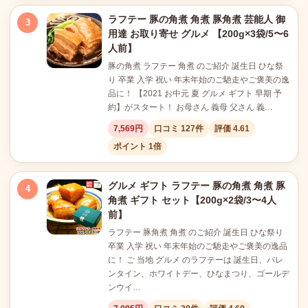
ラフテー 豚の角煮 角煮 豚角煮 芸能人 御
3
用達 お取り寄せ グルメ 【200g×3袋/5〜6
人前】
豚の角煮 ラフテー 角煮 のご紹介 誕生日 ひな祭
り 卒業 入学 祝い 年末年始のご馳走やご褒美の逸
品に！ 【2021 お中元 夏 グルメ ギフト 早期 予
約】がスタート！ お母さん 義母 父さん 義…
7,569円
口コミ 127件
評価 4.61
ポイント 1倍
グルメ ギフト ラフテー 豚の角煮 角煮 豚
4
角煮 ギフト セット【200g×2袋/3〜4人
前】
ラフテー 豚角煮 角煮 のご紹介 誕生日 ひな祭り
卒業 入学 祝い 年末年始のご馳走やご褒美の逸品
に！ ご 当地 グルメ のラフテーは 誕生日、バレ
ンタイン、ホワイトデー、ひなまつり、ゴールデ
ンウイ…