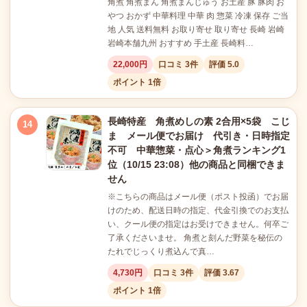
角煮 角煮まん 角煮まんじゅう お土産 豚 豚肉 お
やつ おかず 中華料理 中華 肉 惣菜 冷凍 保存 ご当
地 人気 送料無料 お取り寄せ 取り寄せ 長崎 岩崎
岩崎本舗九州 おすすめ 手土産 長崎料…
22,000円
口コミ 3件
評価 5.0
ポイント 1倍
長崎特産 角煮めしの素 2合用×5袋 こじ
14
ま メール便でお届け 代引き・日時指定
不可 中華惣菜・点心＞角煮ランキング1
位（10/15 23:08）他の商品と同梱できま
せん
※こちらの商品はメール便（ポスト投函）でお届
けのため、配送日時の指定、代金引換でのお支払
い、クール便の指定はお受けできません。何卒ご
了承くださいませ。 角煮と刻んだ野菜を秘伝の
たれでじっくり煮込んで真…
4,730円
口コミ 3件
評価 3.67
ポイント 1倍