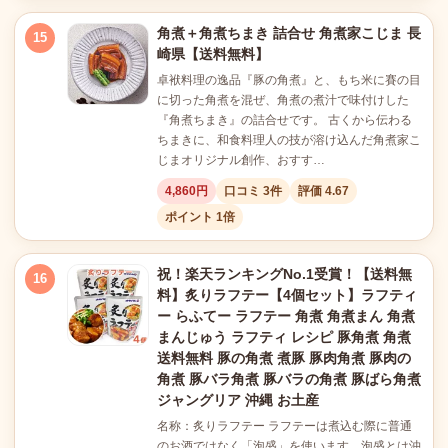
角煮＋角煮ちまき 詰合せ 角煮家こじま 長
15
崎県【送料無料】
卓袱料理の逸品『豚の角煮』と、もち米に賽の目
に切った角煮を混ぜ、角煮の煮汁で味付けした
『角煮ちまき』の詰合せです。 古くから伝わる
ちまきに、和食料理人の技が溶け込んだ角煮家こ
じまオリジナル創作、おすす…
4,860円
口コミ 3件
評価 4.67
ポイント 1倍
祝！楽天ランキングNo.1受賞！【送料無
16
料】炙りラフテー【4個セット】ラフティ
ー らふてー ラフテー 角煮 角煮まん 角煮
まんじゅう ラフティ レシピ 豚角煮 角煮
送料無料 豚の角煮 煮豚 豚肉角煮 豚肉の
角煮 豚バラ角煮 豚バラの角煮 豚ばら角煮
ジャングリア 沖縄 お土産
名称：炙りラフテー ラフテーは煮込む際に普通
のお酒ではなく「泡盛」を使います。泡盛とは沖