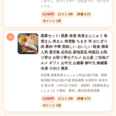
ンタイン、ホワイトデー、ひなまつり、ゴールデ
ンウイ…
9,140円
口コミ 4件
評価 4.75
ポイント 1倍
黒豚セット/ 黒豚 角煮 角煮まんじゅう 角
11
煮まん 肉まん 角煮飯 ちまき 米 おにぎり
肉 豚肉 中華 美味しい おいしい 軽食 簡単
人気 鹿児島 志布志 産地直送 特産品 お取
り寄せ お取り寄せグルメ お土産 ご当地グ
ルメ ギフト お中元 お歳暮 御中元 御歳暮
冷凍 小分け 萬來
内容量 黒豚角煮まんじゅう80g(1個)×5個、黒豚
角煮飯180g(1個)×5個 賞味期限 冷凍90日 保存方
法 要冷凍（-18℃以下保存） 原材料 【黒豚角煮ま
んじゅう】小麦粉、豚肉（鹿児島県産黒豚…
5,500円
口コミ 4件
評価 4.75
ポイント 1倍