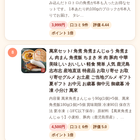
み込んだトロトロの角煮が6本も入ったお得なセ
ットです。 1本あたり約100gのブロックが6本入
りでお届け。 タレ…
3,999円
口コミ 9件
評価 4.44
ポイント 1倍
萬來セット/ 角煮 角煮まんじゅう 角煮ま
8
ん 肉まん 角煮飯 ちまき 米 肉 豚肉 中華
美味しい おいしい 軽食 簡単 人気 鹿児島
志布志 産地直送 特産品 お取り寄せ お取
り寄せグルメ お土産 ご当地グルメ ギフト
夏ギフト お中元 お歳暮 御中元 御歳暮 冷
凍 小分け 萬來
内容量 萬來角煮まんじゅう90g(1個)×5個、萬來
角煮飯180g(1個)×5個 賞味期限 冷凍90日 保存方
法 要冷凍（-18℃以下保存） 原材料 【萬來角煮ま
んじゅう】小麦粉、豚肉（鹿児島県産）、…
4,500円
口コミ 6件
評価 5.0
ポイント 1倍