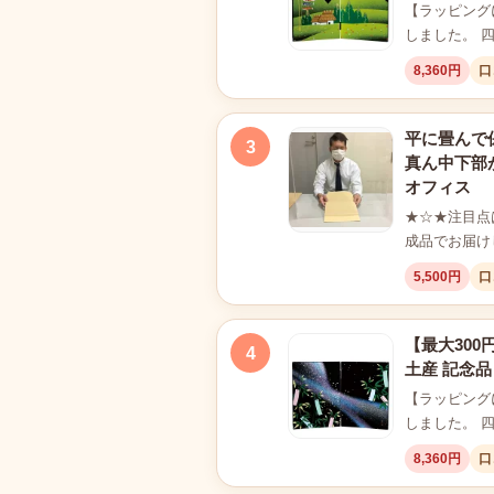
【ラッピング
しました。 
8,360円
口
平に畳んで
3
真ん中下部
オフィス
★☆★注目点
成品でお届け
5,500円
口
【最大300
4
土産 記念品
【ラッピング
しました。 
8,360円
口