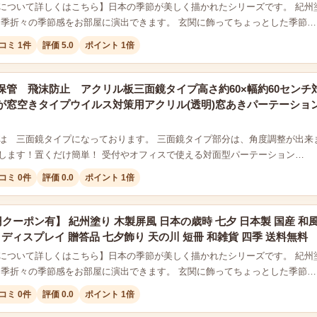
について詳しくはこちら】日本の季節が美しく描かれたシリーズです。 紀州
四季折々の季節感をお部屋に演出できます。 玄関に飾ってちょっとした季節…
コミ 1件
評価 5.0
ポイント 1倍
保管 飛沫防止 アクリル板三面鏡タイプ高さ約60×幅約60セン
が窓空きタイプウイルス対策用アクリル(透明)窓あきパーテーション
は 三面鏡タイプになっております。 三面鏡タイプ部分は、角度調整が出来ま
します！置くだけ簡単！ 受付やオフィスで使える対面型パーテーション…
コミ 0件
評価 0.0
ポイント 1倍
円クーポン有】 紀州塗り 木製屏風 日本の歳時 七夕 日本製 国産 和風
 ディスプレイ 贈答品 七夕飾り 天の川 短冊 和雑貨 四季 送料無料
について詳しくはこちら】日本の季節が美しく描かれたシリーズです。 紀州
四季折々の季節感をお部屋に演出できます。 玄関に飾ってちょっとした季節…
コミ 0件
評価 0.0
ポイント 1倍