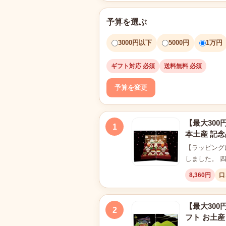
予算を選ぶ
3000円以下
5000円
1万円
ギフト対応 必須
送料無料 必須
予算を変更
【最大300
1
本土産 記念
【ラッピング
しました。 
8,360円
口
【最大300
2
フト お土産