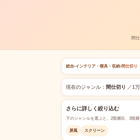
間仕
総合
›
インテリア・寝具・収納
›
間仕切り
現在のジャンル：
間仕切り
／1万
さらに詳しく絞り込む
下のジャンルを選ぶと、2階層目、3階
屏風
スクリーン