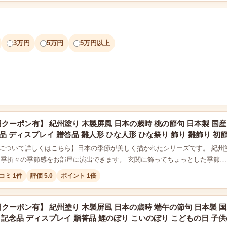
3万円
5万円
5万円以上
円クーポン有】 紀州塗り 木製屏風 日本の歳時 桃の節句 日本製 国産
品 ディスプレイ 贈答品 雛人形 ひな人形 ひな祭り 飾り 雛飾り 初
について詳しくはこちら】日本の季節が美しく描かれたシリーズです。 紀州
四季折々の季節感をお部屋に演出できます。 玄関に飾ってちょっとした季節…
コミ 1件
評価 5.0
ポイント 1倍
円クーポン有】 紀州塗り 木製屏風 日本の歳時 端午の節句 日本製 国
 記念品 ディスプレイ 贈答品 鯉のぼり こいのぼり こどもの日 子供