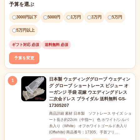
予算を選ぶ
3000円以下
5000円
1万円
3万円
5万円
5万円以上
ギフト対応 必須
送料無料 必須
予算を変更
日本製 ウェディンググローブ ウェディン
1
グ グローブ ショートレース ビジュー オ
ーガンジ 手袋 花嫁 ウエディングドレス
二次会ドレス ブライダル 送料無料 GS-
17305207
商品詳細 素材 日本製 ソフトレース サイズ ショ
ート長さ約22cm（中指〜） 色 ホワイト/シルバ
糸入り（White） オフホワイトゴールド糸入り
(Offwhite) 商品番号：17305、手首フリ…