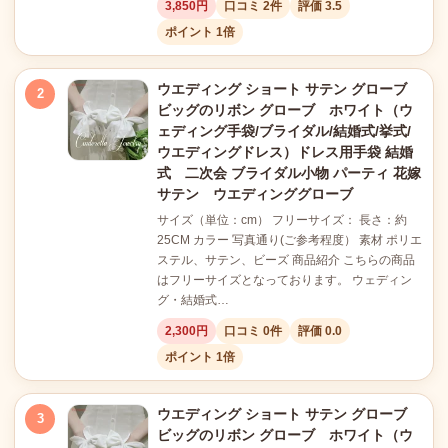
3,850円
口コミ 2件
評価 3.5
ポイント 1倍
ウエディング ショート サテン グローブ
2
ビッグのリボン グローブ ホワイト（ウ
ェディング手袋/ブライダル/結婚式/挙式/
ウエディングドレス）ドレス用手袋 結婚
式 二次会 ブライダル小物 パーティ 花嫁
サテン ウエディンググローブ
サイズ（単位：cm） フリーサイズ： 長さ：約
25CM カラー 写真通り(ご参考程度） 素材 ポリエ
ステル、サテン、ビーズ 商品紹介 こちらの商品
はフリーサイズとなっております。 ウェディン
グ・結婚式…
2,300円
口コミ 0件
評価 0.0
ポイント 1倍
ウエディング ショート サテン グローブ
3
ビッグのリボン グローブ ホワイト（ウ