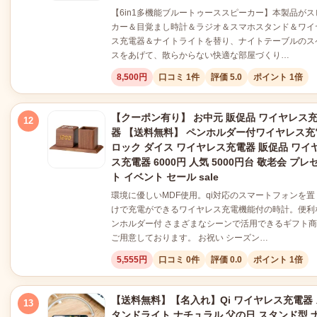
【6in1多機能ブルートゥーススピーカー】本製品がス
カー＆目覚まし時計＆ラジオ＆スマホスタンド＆ワイ
ス充電器＆ナイトライトを替り、ナイトテーブルのス
スをあげて、散らからない快適な部屋づくり…
8,500円
口コミ 1件
評価 5.0
ポイント 1倍
【クーポン有り】 お中元 販促品 ワイヤレス
12
器 【送料無料】 ペンホルダー付ワイヤレス充
ロック ダイス ワイヤレス充電器 販促品 ワイ
ス充電器 6000円 人気 5000円台 敬老会 プレ
ト イベント セール sale
環境に優しいMDF使用。qi対応のスマートフォンを置
けで充電ができるワイヤレス充電機能付の時計。便利
ンホルダー付 さまざまなシーンで活用できるギフト
ご用意しております。 お祝い シーズン…
5,555円
口コミ 0件
評価 0.0
ポイント 1倍
【送料無料】【名入れ】Qi ワイヤレス充電器 
13
タンドライト ナチュラル 父の日 スタンド型 