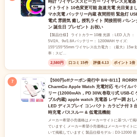
時計 ワイヤレススピーカー ワイヤレス充電器
イトライト 10色変更可能 急速充電 光目覚まし
マホ充電 バッテリー内蔵 夜間照明 緊急灯 US
電式 雰囲気 癒し 授乳ライト 間接照明 バレン
ン 誕生日 プレゼント お祝い
【製品仕様】 ライトカラー 10種 光源 ：LED 入力 ：
5V/2A、9v/1.8A パッテリー： 1200MAH サイズ:
155*155*55mm ワイヤレス出力電力：（最大）15w 
率：スピ…
2,580円
口コミ 15件
評価 4.13
ポイント 1倍
【500円offクーポン発行中 8/4~8/11】RORR
7
CharmGo Apple Watch 充電対応 モバイル
リー (12000mAh，PD 30W,巻取り式 USB-C
ブル内蔵) apple watch 充電器 レザー調 お
LED ディスプレイ コンパクト カラビナ付 3 
時充電 パススルー & 低電流機能
メーカー希望小売価格はメーカーサイトに基づいて掲
ていますく メーカー希望小売価格はメーカーサイト
いて掲載していますく 製品仕様モデル：D3-12000 