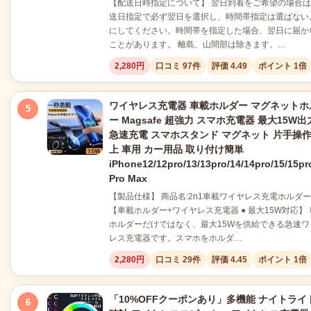
【配送日時指定について】 翌日到着をご希望の場合
送日指定で必ず翌日を選択し、時間帯指定は選ばない
にしてください。時間帯を指定した場合、翌日に届か
ことがあります。 離島、山間部は除きます。…
2,280円
口コミ 97件
評価 4.49
ポイント 1倍
ワイヤレス充電器 車載ホルダー マグネットホ
5
ー Magsafe 超強力 スマホ充電器 最大15W出
急速充電 スマホスタンド マグネット 片手操作
上 車用 カー用品 取り付け簡単
iPhone12/12pro/13/13pro/14/14pro/15/15pr
Pro Max
【製品仕様】 商品名:2n1車載ワイヤレス充電ホルダー
【車載ホルダー+ワイヤレス充電器 ● 最大15W対応】
ホルダーだけではなく、最大15Wを供給できる急速ワ
レス充電器です。スマホをホルダ…
2,280円
口コミ 29件
評価 4.45
ポイント 1倍
「10%OFFクーポンあり」多機能 ナイトライ
6