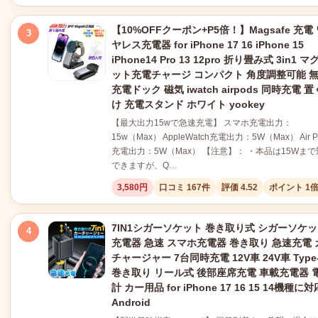
【10%OFFクーポン+P5倍！】Magsafe 充電
3
ヤレス充電器 for iPhone 17 16 iPhone 15
iPhone14 Pro 13 12pro 折り畳み式 3in1 マ
ット充電チャージ コンパクト 角度調整可能 
充電ドック 磁気 iwatch airpods 同時充電 
け 充電スタンド ホワイト yookey
【最大出力15wで急速充電】 スマホ充電出力：
15w（Max） AppleWatch充電出力：5W（Max） Air P
充電出力：5W（Max） 【注意】： ・本品は15Wま
できますが、Q…
3,580円
口コミ 167件
評価 4.52
ポイント 1
7IN1シガーソケット 巻き取り式 シガーソケ
4
充電器 急速 スマホ充電器 巻き取り 急速充電 
チャージャー 7台同時充電 12V車 24V車 Type
巻き取り リール式 後部座席充電 車載充電器 
計 カー用品 for iPhone 17 16 15 14機種に対
Android