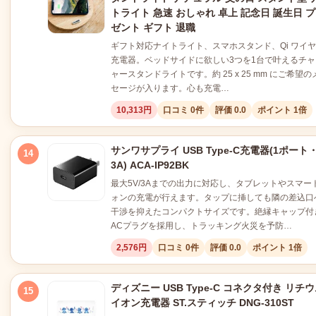
トライト 急速 おしゃれ 卓上 記念日 誕生日 
ゼント ギフト 退職
ギフト対応ナイトライト、スマホスタンド、Qi ワイ
充電器。ベッドサイドに欲しい3つを1台で叶えるチャ
ャースタンドライトです。約 25 x 25 mm にご希望の
セージが入ります。心も充電…
10,313円
口コミ 0件
評価 0.0
ポイント 1倍
サンワサプライ USB Type-C充電器(1ポート
14
3A) ACA-IP92BK
最大5V/3Aまでの出力に対応し、タブレットやスマー
ォンの充電が行えます。タップに挿しても隣の差込口
干渉を抑えたコンパクトサイズです。絶縁キャップ付
ACプラグを採用し、トラッキング火災を予防…
2,576円
口コミ 0件
評価 0.0
ポイント 1倍
ディズニー USB Type-C コネクタ付き リチ
15
イオン充電器 ST.スティッチ DNG-310ST