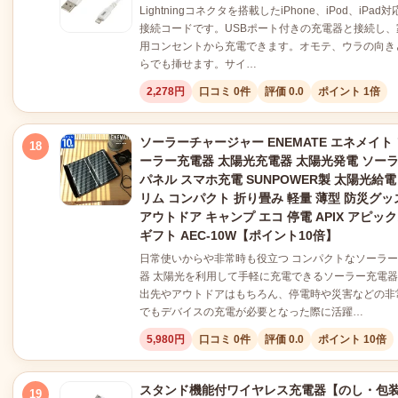
Lightningコネクタを搭載したiPhone、iPod、iPad
接続コードです。USBポート付きの充電器と接続し、
用コンセントから充電できます。オモテ、ウラの向き
らでも挿せます。サイ…
2,278円
口コミ 0件
評価 0.0
ポイント 1倍
ソーラーチャージャー ENEMATE エネメイト
18
ーラー充電器 太陽光充電器 太陽光発電 ソー
パネル スマホ充電 SUNPOWER製 太陽光給電
リム コンパクト 折り畳み 軽量 薄型 防災グッ
アウトドア キャンプ エコ 停電 APIX アピッ
ギフト AEC-10W【ポイント10倍】
日常使いからや非常時も役立つ コンパクトなソーラ
器 太陽光を利用して手軽に充電できるソーラー充電
出先やアウトドアはもちろん、停電時や災害などの非
でもデバイスの充電が必要となった際に活躍…
5,980円
口コミ 0件
評価 0.0
ポイント 10倍
スタンド機能付ワイヤレス充電器【のし・包
19