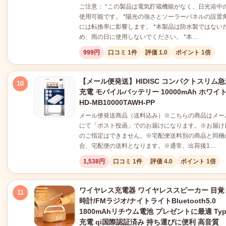
ご注意： *この製品は電気貯蔵機能がなく、日光浴中
使用可能です。 *陽光の強さとソーラーバネルの設置
には転換率に影響します。 *本製品は防水製ではない
め、雨の日に使用しないでください。 *本…
999円
口コミ 1件
評価 1.0
ポイント 1倍
【メール便発送】HIDISC コンパクトスリム急
10
充電 モバイルバッテリー 10000mAh ホワイ
HD-MB10000TAWH-PP
メール便発送商品（送料込み）※こちらの商品はメー
にて「ポスト投函」でのお届けになります。※お届け
のご指定はできません。※宅配便送料別の商品と同梱
合、宅配便の送料となります。※通常、出荷後1…
1,538円
口コミ 1件
評価 4.0
ポイント 1倍
ワイヤレス充電器 ワイヤレススピーカー 目覚
11
時計/FMラジオ/ナイトライトBluetooth5.0
1800mAhリチウム電池 プレゼントに最適 Typ
充電 qi国際認証済み 持ち運びに便利 高音質