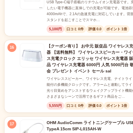
USB Type-C端子搭載のリチウムイオン充電器です。
したい電子機器に直挿しでの充電が可能です。電池容
4000mAhで、2.1Aの急速充電に対応しています。背
スタンドを起こすことでスマホ…
5,100円
口コミ 0件
評価 0.0
ポイント 1倍
【クーポン有り】 お中元 販促品 ワイヤレス
16
器 【送料無料】 ワイヤレススピーカー・ワイ
ス充電クロック エリッセ ワイヤレス充電器 
品 ワイヤレス充電器 6000円 人気 5000円台 
会 プレゼント イベント セール sal
ワイヤレススピーカー、ワイヤレス充電、ナイトライ
能付の多機能クロックです。アラームと連動してライ
光り目覚めをアシストするウェイクアップライト機能
さまざまなシーンで活用できるギフト商品をご…
5,555円
口コミ 0件
評価 0.0
ポイント 1倍
OHM AudioComm ライトニングケーブル US
17
TypeA 15cm SIP-L015AH-W