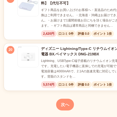
料】【代引不可】
ギフト商品をお買い上げのお客様へ・直送品のため代
換はご利用できません。・北海道・沖縄はお届けでき
ん。・お届けまで1週間前後お日にちを頂く場合がご
ます。・ギフト商品は通常商品と同梱できません…
2,420円
口コミ 0件
評価 0.0
ポイント 1倍
ディズニー Lightning/Type-C リチウムイオ
20
電器 BX.ベイマックス DNG-219BX
Lightning、USBType-C端子搭載のリチウムイオン充
です。充電したい電子機器に直挿しでの充電が可能で
電池容量は4000mAhで、2.1Aの急速充電に対応して
す。背面のスタンドを…
5,574円
口コミ 0件
評価 0.0
ポイント 1倍
次へ