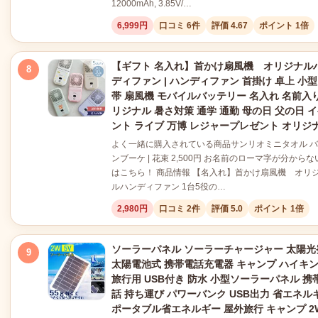
12000mAh, 3.85V/…
6,999円
口コミ 6件
評価 4.67
ポイント 1倍
【ギフト 名入れ】首かけ扇風機 オリジナル
8
ディファン | ハンディファン 首掛け 卓上 小型
帯 扇風機 モバイルバッテリー 名入れ 名前入り
リジナル 暑さ対策 通学 通勤 母の日 父の日 
ント ライブ 万博 レジャープレゼント オリジ
よく一緒に購入されている商品サンリオミニタオル 
ンブーケ | 花束 2,500円 お名前のローマ字が分からな
はこちら！ 商品情報 【名入れ】首かけ扇風機 オリ
ルハンディファン 1台5役の…
2,980円
口コミ 2件
評価 5.0
ポイント 1倍
ソーラーパネル ソーラーチャージャー 太陽光
9
太陽電池式 携帯電話充電器 キャンプ ハイキ
旅行用 USB付き 防水 小型ソーラーパネル 携
話 持ち運び パワーバンク USB出力 省エネル
ポータブル省エネルギー 屋外旅行 キャンプ 2