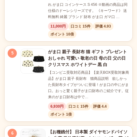
れ がま口 コインケース S 456 ※動画の商品は同
仕様のドーレシリーズです。 《キーワード》 送
料無料 綺麗 ブランド 財布 がま口 ガマ口 …
11,000円
口コミ 15件
評価 4.93
ポイント 10倍
がま口 親子 長財布 猫 ギフト プレゼント
5
おしゃれ 可愛い 敬老の日 母の日 父の日
クリスマス ホワイトデー 黒 白
【コンビニ受取対応商品】【楽天BOX受取対象商
品】がま口 親子 長財布 猫商品説明 欲しかっ
た長財布タイプがついに登場！がま口の中にがま
口。おっと驚く親子がま口財布のご紹介です。従
来のがま口財布は中で…
6,930円
口コミ 15件
評価 4.4
ポイント 1倍
【お種銭付】 日本製 ダイヤモンドパイソ
6