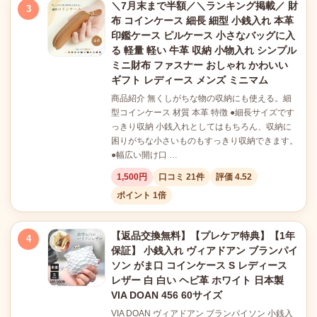
＼7月末まで半額／＼ランキング掲載／ 財
3
布 コインケース 細長 細型 小銭入れ 本革
印鑑ケース ピルケース 小さなバッグに入
る 軽量 軽い 牛革 収納 小物入れ シンプル
ミニ財布 ファスナー おしゃれ かわいい
ギフト レディース メンズ ミニマム
商品紹介 無くしがちな物の収納にも使える。細
型コインケース 材質 本革 特徴 ●細長サイズです
っきり収納 小銭入れとしてはもちろん、収納に
困りがちな小さいものもすっきり収納できます。
●幅広い開け口 …
1,500円
口コミ 21件
評価 4.52
ポイント 1倍
【返品交換無料】【プレケア特典】【1年
4
保証】 小銭入れ ヴィアドアン ブランパイ
ソン がま口 コインケース S レディース
レザー 白 白い ヘビ革 ホワイト 日本製
VIA DOAN 456 60サイズ
VIA DOAN ヴィアドアン ブランパイソン 小銭入