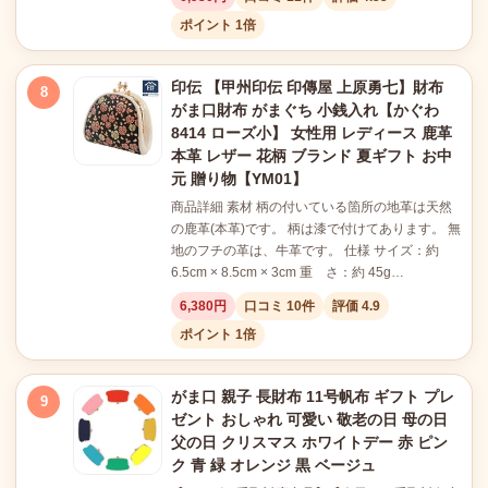
ポイント 1倍
印伝 【甲州印伝 印傳屋 上原勇七】財布
8
がま口財布 がまぐち 小銭入れ【かぐわ
8414 ローズ小】 女性用 レディース 鹿革
本革 レザー 花柄 ブランド 夏ギフト お中
元 贈り物【YM01】
商品詳細 素材 柄の付いている箇所の地革は天然
の鹿革(本革)です。 柄は漆で付けてあります。 無
地のフチの革は、牛革です。 仕様 サイズ：約
6.5cm × 8.5cm × 3cm 重 さ：約 45g…
6,380円
口コミ 10件
評価 4.9
ポイント 1倍
がま口 親子 長財布 11号帆布 ギフト プレ
9
ゼント おしゃれ 可愛い 敬老の日 母の日
父の日 クリスマス ホワイトデー 赤 ピン
ク 青 緑 オレンジ 黒 ベージュ