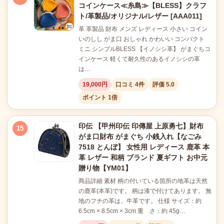
コインケース≪糸島≫【BLESS】クラフ
ト/革製品/オリジナル/レザー [AAA011]
革 革製品 財布 メンズ レディース 小さい コイン
いのしし がま口 おしゃれ かわいい コンパクト
ミニ シンプルBLESS 【イノシシ革】 がまぐちコ
インケース 軽くて耐久性のあるイノシシの革
は…
19,000円
口コミ 4件
評価 5.0
ポイント 1倍
印伝 【甲州印伝 印傳屋 上原勇七】財布
15
がま口財布 がまぐち 小銭入れ【なごみ
7518 とんぼ】 女性用 レディース 鹿革 本
革 レザー 和柄 ブランド 夏ギフト お中元
贈り物【YM01】
商品詳細 素材 柄の付いている箇所の地革は天然
の鹿革(本革)です。 柄は漆で付けてあります。 無
地のフチの革は、牛革です。 仕様 サイズ：約
6.5cm × 8.5cm × 3cm 重 さ：約 45g…