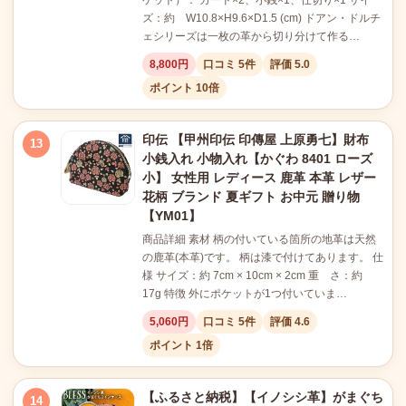
ケット）： カード×2、小銭×1、仕切り×1 サイ
ズ：約 W10.8×H9.6×D1.5 (cm) ドアン・ドルチ
ェシリーズは一枚の革から切り分けて作る…
8,800円
口コミ 5件
評価 5.0
ポイント 10倍
印伝 【甲州印伝 印傳屋 上原勇七】財布
13
小銭入れ 小物入れ【かぐわ 8401 ローズ
小】 女性用 レディース 鹿革 本革 レザー
花柄 ブランド 夏ギフト お中元 贈り物
【YM01】
商品詳細 素材 柄の付いている箇所の地革は天然
の鹿革(本革)です。 柄は漆で付けてあります。 仕
様 サイズ：約 7cm × 10cm × 2cm 重 さ：約
17g 特徴 外にポケットが1つ付いていま…
5,060円
口コミ 5件
評価 4.6
ポイント 1倍
【ふるさと納税】【イノシシ革】がまぐち
14