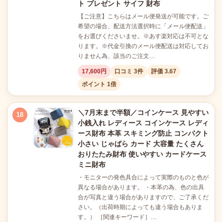
ト プレゼント サイフ 財布
【ご注意】こちらはメール便発送が可能です。ご
希望の場合、配送方法選択時に「メール便配送」
をお選びくださいませ。※あす楽対応は不可とな
ります。※代金引換のメール便配送は対応してお
りません為、該当のご注文…
17,600円
口コミ 3件
評価 3.67
ポイント 1倍
＼7月末まで半額／コインケース 見やすい
18
小銭入れ レディース コインケース レディ
ース財布 本革 スキミング防止 コンパクト
小さい じゃばら カード 大容量 たくさん
おりたたみ財布 使いやすい カードケース
ミニ財布
・モニターの発色具合によって実際のものと色が
異なる場合があります。 ・本革の為、色の出具
合が写真と違う場合がありますので、ご了承くだ
さい。（出荷時期によっても違う場合もありま
す。） ［関連キーワード］…