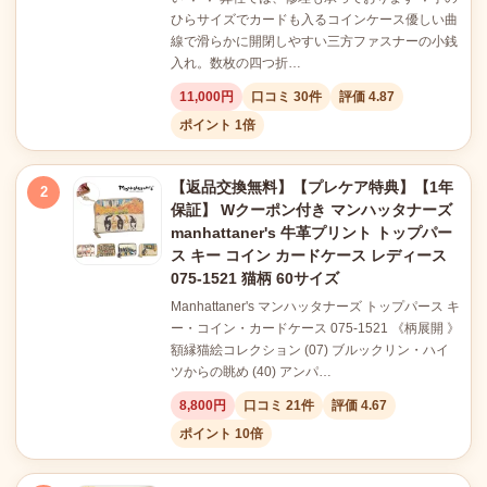
ひらサイズでカードも入るコインケース優しい曲
線で滑らかに開閉しやすい三方ファスナーの小銭
入れ。数枚の四つ折…
11,000円
口コミ 30件
評価 4.87
ポイント 1倍
【返品交換無料】【プレケア特典】【1年
2
保証】 Wクーポン付き マンハッタナーズ
manhattaner's 牛革プリント トップパー
ス キー コイン カードケース レディース
075-1521 猫柄 60サイズ
Manhattaner's マンハッタナーズ トップパース キ
ー・コイン・カードケース 075-1521 《柄展開 》
額縁猫絵コレクション (07) ブルックリン・ハイ
ツからの眺め (40) アンパ…
8,800円
口コミ 21件
評価 4.67
ポイント 10倍