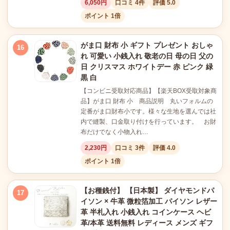
6,050円
口コミ 4件
評価 5.0
ポイント 1倍
がま口 財布 小 ギフト プレゼント おしゃ
16
れ 可愛い 小銭入れ 敬老の日 母の日 父の
日 クリスマス ホワイトデー 赤 ピンク 緑
黒 白
【コンビニ受取対応商品】【楽天BOX受取対象商
品】がま口 財布 小 商品説明 丸いフォルムの
定番がま口財布小です。様々な生地を選んでは社
内で縫製、口金取り付けを行っています。 お財
布だけでなく小物入れ…
2,230円
口コミ 3件
評価 4.0
ポイント 1倍
【お種銭付】 【日本製】 ダイヤモンドパ
17
イソン × 牛革 微粒箔加工 パイソン レザー
革 半札入れ 小銭入れ コインケース ヘビ
革/本革 送料無料 レディース メンズ ギフ