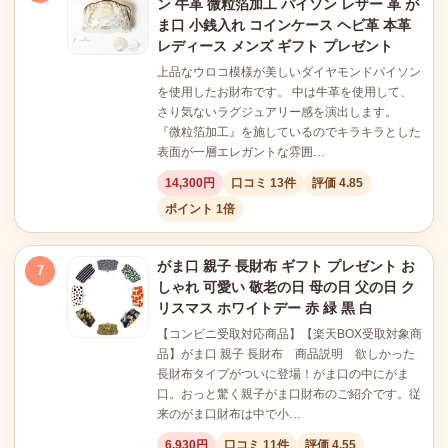
ン 牛革 微粒箔加工 パイソン レザー 革 が
ま口 小銭入れ コインケース ヘビ革 本革
レディース メンズ ギフト プレゼント
上品なウロコ模様が美しいダイヤモンドパイソン
を使用したお財布です。 中は牛革を使用して、
さり気ないラグジュアリー感を演出します。
『微粒箔加工』を施しているのでキラキラとした
表面が一層エレガントな雰囲…
14,300円
口コミ 13件
評価 4.85
ポイント 1倍
がま口 親子 長財布 ギフト プレゼント お
7
しゃれ 可愛い 敬老の日 母の日 父の日 ク
リスマス ホワイトデー 赤 緑 黒 白
【コンビニ受取対応商品】【楽天BOX受取対象商
品】がま口 親子 長財布 商品説明 欲しかった
長財布タイプがついに登場！がま口の中にがま
口。おっと驚く親子がま口財布のご紹介です。従
来のがま口財布は中で小…
6,930円
口コミ 11件
評価 4.55