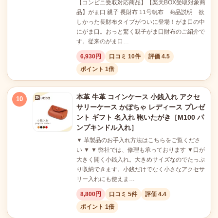
【コンビニ受取対応商品】【楽天BOX受取対象商
品】がま口 親子 長財布 11号帆布 商品説明 欲
しかった長財布タイプがついに登場！がま口の中
にがま口。おっと驚く親子がま口財布のご紹介で
す。従来のがま口…
6,930円
口コミ 10件
評価 4.5
ポイント 1倍
本革 牛革 コインケース 小銭入れ アクセ
10
サリーケース かぼちゃ レディース プレゼ
ント ギフト 名入れ 鞄いたがき［M100 パ
ンプキンドル入れ］
▼ 革製品のお手入れ方法はこちらをご覧くださ
い ▼ ▼ 弊社では、修理も承っております ▼口が
大きく開く小銭入れ。大きめサイズなのでたっぷ
り収納できます。小銭だけでなく小さなアクセサ
リー入れにも使えま…
8,800円
口コミ 5件
評価 4.4
ポイント 1倍