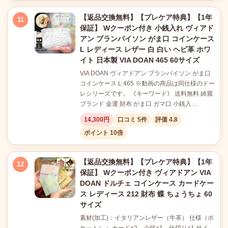
【返品交換無料】【プレケア特典】【1年
11
保証】 Wクーポン付き 小銭入れ ヴィアド
アン ブランパイソン がま口 コインケース
L レディース レザー 白 白い ヘビ革 ホワ
イト 日本製 VIA DOAN 465 60サイズ
VIA DOAN ヴィアドアン ブランパイソン がま口
コインケース L 465 ※動画の商品は同仕様のドー
レシリーズです。 《キーワード》 送料無料 綺麗
ブランド 金運 財布 がま口 ガマ口 小銭入…
14,300円
口コミ 5件
評価 4.8
ポイント 10倍
【返品交換無料】【プレケア特典】【1年
12
保証】 Wクーポン付き ヴィアドアン VIA
DOAN ドルチェ コインケース カードケー
ス レディース 212 財布 蝶 ちょうちょ 60
サイズ
素材(加工)：イタリアンレザー（牛革） 仕様（ポ