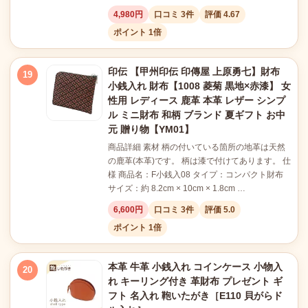
4,980円
口コミ 3件
評価 4.67
ポイント 1倍
印伝 【甲州印伝 印傳屋 上原勇七】財布
19
小銭入れ 財布【1008 菱菊 黒地×赤漆】 女
性用 レディース 鹿革 本革 レザー シンプ
ル ミニ財布 和柄 ブランド 夏ギフト お中
元 贈り物【YM01】
商品詳細 素材 柄の付いている箇所の地革は天然
の鹿革(本革)です。 柄は漆で付けてあります。 仕
様 商品名：F小銭入08 タイプ：コンパクト財布
サイズ：約 8.2cm × 10cm × 1.8cm …
6,600円
口コミ 3件
評価 5.0
ポイント 1倍
本革 牛革 小銭入れ コインケース 小物入
20
れ キーリング付き 革財布 プレゼント ギ
フト 名入れ 鞄いたがき［E110 貝がらド