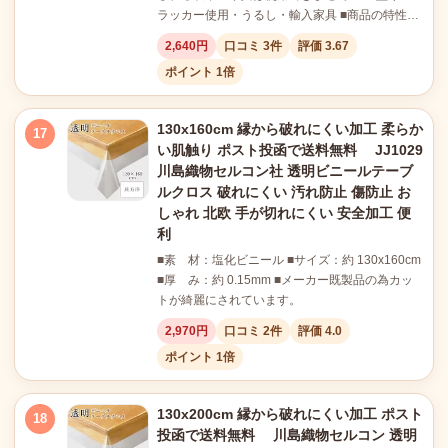
ラッカー使用・うるし・輸入家具 ■商品の特性…
2,640円
口コミ 3件
評価 3.67
ポイント 1倍
130x160cm 縁から破れにくい加工 柔らか
17
い肌触り ポスト投函で送料無料 JJ1029
川島織物セルコン社 透明ビニールテーブ
ルクロス 破れにくい 汚れ防止 傷防止 お
しゃれ 北欧 手が切れにくい 安全加工 便
利
■素 材：塩化ビニール ■サイズ：約 130x160cm
■厚 み：約 0.15mm ■メーカー既製品の為カッ
トが綺麗にされています。
2,970円
口コミ 2件
評価 4.0
ポイント 1倍
130x200cm 縁から破れにくい加工 ポスト
18
投函で送料無料 川島織物セルコン 透明