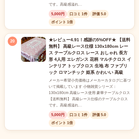
です。高級感溢れ…
5,000円
口コミ 1件
評価 5.0
ポイント 1倍
★レビュー4.91！感謝の5%OFF★ 【送料
20
無料】 高級レース仕様 130x180cm レー
ス テーブルクロス レース おしゃれ 長方
形 4人用 エレガンス 花柄 マルチクロス イ
ンテリア トップクロス 生地 布 ファブリ
ック ロマンチック 姫系 かわいい 高級
メーカー希望小売価格はメーカーカタログに基づ
いて掲載しています 小物雑貨シリーズ：
130x180cm 高級レース使用 豪華テーブルクロス
【送料無料】 高級レース仕様のテーブルクロス
です。高級感溢れ…
5,000円
口コミ 1件
評価 5.0
ポイント 1倍