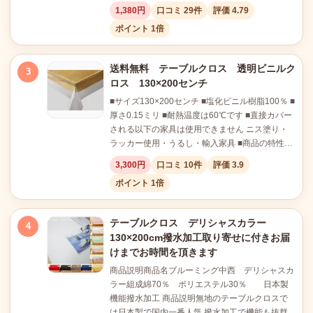
1,380円
口コミ 29件
評価 4.79
ポイント 1倍
送料無料 テーブルクロス 透明ビニルク
3
ロス 130×200センチ
■サイズ130×200センチ ■塩化ビニル樹脂100％ ■
厚さ0.15ミリ ■耐熱温度は60℃です ■直接カバー
される以下の家具は使用できません ニス塗り・
ラッカー使用・うるし・輸入家具 ■商品の特性…
3,300円
口コミ 10件
評価 3.9
ポイント 1倍
テーブルクロス デリシャスカラー
4
130×200cm撥水加工取り寄せに付きお届
けまでお時間を頂きます
商品説明商品名ブルーミング中西 デリシャスカ
ラー組成綿70％ ポリエステル30％ 日本製
機能撥水加工 商品説明無地のテーブルクロスで
は日本製で国内一番人気 撥水加工で機能も抜群