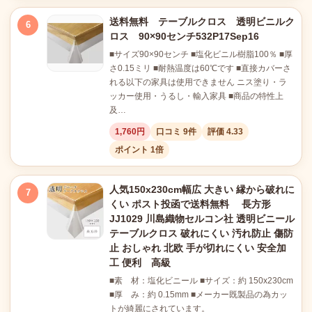
送料無料 テーブルクロス 透明ビニルク
6
ロス 90×90センチ532P17Sep16
■サイズ90×90センチ ■塩化ビニル樹脂100％ ■厚
さ0.15ミリ ■耐熱温度は60℃です ■直接カバーさ
れる以下の家具は使用できません ニス塗り・ラ
ッカー使用・うるし・輸入家具 ■商品の特性上
及…
1,760円
口コミ 9件
評価 4.33
ポイント 1倍
人気150x230cm幅広 大きい 縁から破れに
7
くい ポスト投函で送料無料 長方形
JJ1029 川島織物セルコン社 透明ビニール
テーブルクロス 破れにくい 汚れ防止 傷防
止 おしゃれ 北欧 手が切れにくい 安全加
工 便利 高級
■素 材：塩化ビニール ■サイズ：約 150x230cm
■厚 み：約 0.15mm ■メーカー既製品の為カッ
トが綺麗にされています。