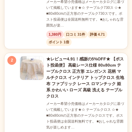
メーカー希望小売価格はメーカーカタログに基づ
いて掲載しています★☆ テーブルク730ス ☆★
■80x80cmの正方形のテーブルク730スです。ポ
スト投函便は全国送料無料です。 ■おしゃれな雰
囲気が楽…
1,380円
口コミ 31件
評価 4.71
ポイント 1倍
★レビュー4.91！感謝の5%OFF★ 【ポス
2
ト投函便】 高級レース仕様 80x80cm テ
ーブルクロス 正方形 エレガンス 花柄 マ
ルチクロス インテリア トップクロス 生地
布 ファブリック レース ロマンチック 姫
系 かわいい ローズ 高級 洗える テーブル
クロス
メーカー希望小売価格はメーカーカタログに基づ
いて掲載しています★☆ テーブルクロス ☆★
■80x80cmの正方形のテーブルクロスです。ポス
ト投函便は全国送料無料です。 ■おしゃれな雰囲
気が楽しめます…