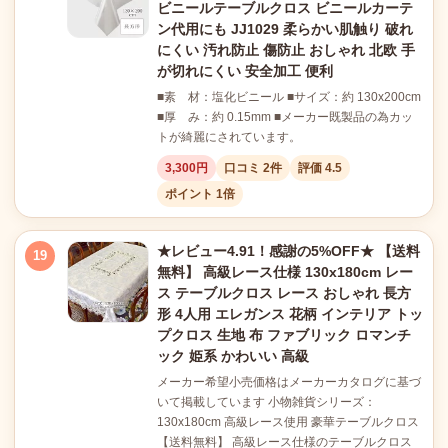
ビニールテーブルクロス ビニールカーテ
ン代用にも JJ1029 柔らかい肌触り 破れ
にくい 汚れ防止 傷防止 おしゃれ 北欧 手
が切れにくい 安全加工 便利
■素 材：塩化ビニール ■サイズ：約 130x200cm
■厚 み：約 0.15mm ■メーカー既製品の為カッ
トが綺麗にされています。
3,300円
口コミ 2件
評価 4.5
ポイント 1倍
★レビュー4.91！感謝の5%OFF★ 【送料
19
無料】 高級レース仕様 130x180cm レー
ス テーブルクロス レース おしゃれ 長方
形 4人用 エレガンス 花柄 インテリア トッ
プクロス 生地 布 ファブリック ロマンチ
ック 姫系 かわいい 高級
メーカー希望小売価格はメーカーカタログに基づ
いて掲載しています 小物雑貨シリーズ：
130x180cm 高級レース使用 豪華テーブルクロス
【送料無料】 高級レース仕様のテーブルクロス