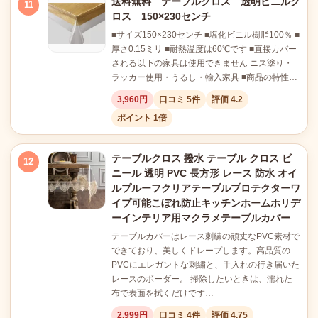
送料無料 テーブルクロス 透明ビニルク
11
ロス 150×230センチ
■サイズ150×230センチ ■塩化ビニル樹脂100％ ■
厚さ0.15ミリ ■耐熱温度は60℃です ■直接カバー
される以下の家具は使用できません ニス塗り・
ラッカー使用・うるし・輸入家具 ■商品の特性…
3,960円
口コミ 5件
評価 4.2
ポイント 1倍
テーブルクロス 撥水 テーブル クロス ビ
12
ニール 透明 PVC 長方形 レース 防水 オイ
ルプルーフクリアテーブルプロテクターワ
イプ可能こぼれ防止キッチンホームホリデ
ーインテリア用マクラメテーブルカバー
テーブルカバーはレース刺繍の頑丈なPVC素材で
できており、美しくドレープします。高品質の
PVCにエレガントな刺繍と、手入れの行き届いた
レースのボーダー。 掃除したいときは、濡れた
布で表面を拭くだけです…
2,999円
口コミ 4件
評価 4.75