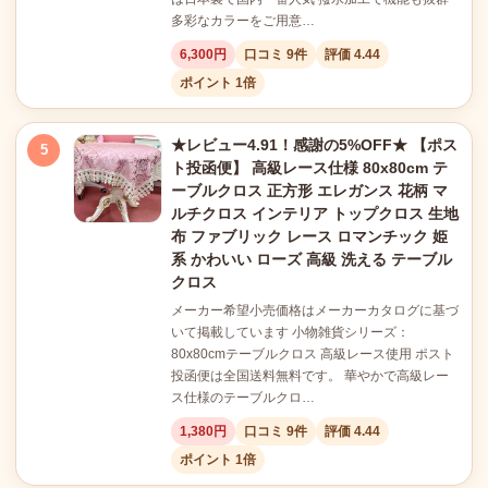
多彩なカラーをご用意…
6,300円
口コミ 9件
評価 4.44
ポイント 1倍
★レビュー4.91！感謝の5%OFF★ 【ポス
5
ト投函便】 高級レース仕様 80x80cm テ
ーブルクロス 正方形 エレガンス 花柄 マ
ルチクロス インテリア トップクロス 生地
布 ファブリック レース ロマンチック 姫
系 かわいい ローズ 高級 洗える テーブル
クロス
メーカー希望小売価格はメーカーカタログに基づ
いて掲載しています 小物雑貨シリーズ：
80x80cmテーブルクロス 高級レース使用 ポスト
投函便は全国送料無料です。 華やかで高級レー
ス仕様のテーブルクロ…
1,380円
口コミ 9件
評価 4.44
ポイント 1倍