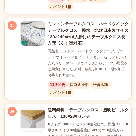
ポイント 1倍
ミントンテーブルクロス ハードウイック
13
テーブルクロス 撥水 北欧日本製サイズ
130×240cm 6人掛けのテーブルクロス長
方形【あす楽対応】
商品名 ミントン ハードウイックテーブルクロ
ス デザインコンセプト エレガントなミントンの
人気シリーズハードウイックからテーブル用品を
ご用意しました 素材 機能 綿100％ 撥水加工
お手入れ方法 洗…
13,200円
口コミ 4件
評価 4.25
ポイント 1倍
送料無料 テーブルクロス 透明ビニルク
14
ロス 130×230センチ
■サイズ130×230センチ ■塩化ビニル樹脂100％ ■
厚さ0.15ミリ ■耐熱温度は60℃です ■直接カバー