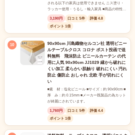
される以下の家具は使用できません ニス塗り・
ラッカー使用・うるし・輸入家具 ■商品の特性…
3,190円
口コミ 5件
評価 4.8
ポイント 1倍
90x90cm 川島織物セルコン社 透明ビニー
10
ルテーブルクロス コロナ ポスト投函で送
料無料 飛沫防止 ビニールカーテン の代
用に人気 90x90cm JJ1029 縁から破れに
くい加工 柔らかい肌触り 破れにくい 汚れ
防止 傷防止 おしゃれ 北欧 手が切れにく
い
■素 材：塩化ビニール ■サイズ：約 90x90cm ■
厚 み：約 0.15mm ■メーカー既製品の為カット
が綺麗にされています。
1,760円
口コミ 5件
評価 4.4
ポイント 1倍