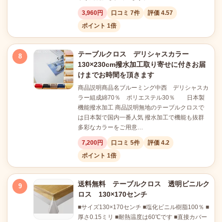
3,960円
口コミ 7件
評価 4.57
ポイント 1倍
テーブルクロス デリシャスカラー
8
130×230cm撥水加工取り寄せに付きお届
けまでお時間を頂きます
商品説明商品名ブルーミング中西 デリシャスカ
ラー組成綿70％ ポリエステル30％ 日本製
機能撥水加工 商品説明無地のテーブルクロスで
は日本製で国内一番人気 撥水加工で機能も抜群
多彩なカラーをご用意…
7,200円
口コミ 5件
評価 4.2
ポイント 1倍
送料無料 テーブルクロス 透明ビニルク
9
ロス 130×170センチ
■サイズ130×170センチ ■塩化ビニル樹脂100％ ■
厚さ0.15ミリ ■耐熱温度は60℃です ■直接カバー