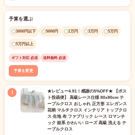
予算を選ぶ
3000円以下
5000円
1万円
3万円
5万円
5万円以上
ギフト対応 必須
送料無料 必須
予算を変更
★レビュー4.91！感謝の5%OFF★ 【ポス
1
ト投函便】 高級レース仕様 80x80cm テ
ーブルクロス おしゃれ 正方形 エレガンス
花柄 マルチクロス インテリア トップクロ
ス 生地 布 ファブリック レース ロマンチ
ック 姫系 かわいい ローズ 高級 洗える テ
ーブルクロス