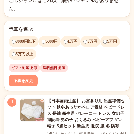
このジャンルはこれ以上細かいジャンルがありませ
ん。
予算を選ぶ
3000円以下
5000円
1万円
3万円
5万円
5万円以上
ギフト対応 必須
送料無料 必須
予算を変更
【日本国内生産】 お宮参り用 出産準備セ
1
ット 秋冬あったかベロア素材 ベビードレ
ス 長袖 新生児 セレモニー ドレス 女の子
退院着 男の子 おくるみ ベビーアフガン
帽子 5点セット 新生児 退院 服 冬 防寒
14時までのご注文で即日発送！ ほとんどの地域