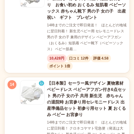
り お食い初め おくるみ 短肌着 ベビーソ
ックス 赤ちゃん靴下 男の子 女の子 出産
祝い ギフト プレゼント
14時までのご注文で即日発送！ ほとんどの地域
に翌日到着！ 新生児ベビー用 セレモニードレス
男の子 女の子 兼用のデザイン ベビーアフガン
（おくるみ）短肌着 ベビー靴下（ベビーソック
ス） ベビー肌着…
10,428円
口コミ 12件
評価 4.58
ポイント 1倍
【日本製】セーラー風デザイン 夏物素材
14
ベビードレス ベビーアフガン付き6点セッ
ト 男の子 女の子 共用 新生児 赤ちゃん
の退院時 お宮参り用セレモニードレス 出
産準備品セット 初参り用セット 夏 おくる
み ベビー お宮参り
14時までのご注文で即日発送！ ほとんどの地域
に翌日到着！ クロネコヤマト宅急便（発送は大