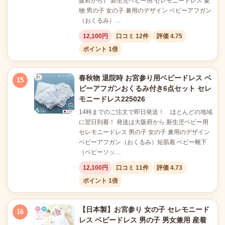
阪府から） 新生児ベビー用 セレモニードレス 夏
物 男の子 女の子 兼用のデザイン ベビーアフガン
（おくるみ）…
12,100円
口コミ 12件
評価 4.75
ポイント 1倍
春秋物 退院時 お宮参り用ベビードレス ベ
15
ビーアフガンおくるみ付き6点セット セレ
モニードレス225026
14時までのご注文で即日発送！ ほとんどの地域
に翌日到着！ 発送は大阪府から 新生児ベビー用
セレモニードレス 男の子 女の子 兼用のデザイン
ベビーアフガン（おくるみ）短肌着 ベビー靴下
（ベビーソッ…
12,100円
口コミ 11件
評価 4.73
ポイント 1倍
【日本製】お宮参り 女の子 セレモニード
16
レス ベビードレス 男の子 男女兼用 産着