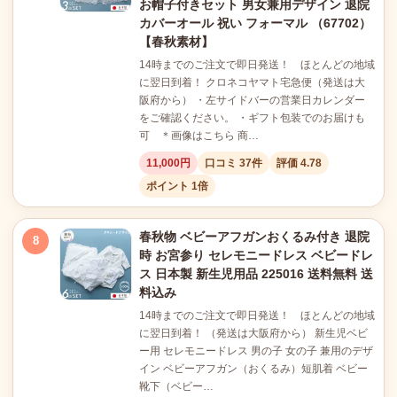
お帽子付きセット 男女兼用デザイン 退院
カバーオール 祝い フォーマル （67702）
【春秋素材】
14時までのご注文で即日発送！ ほとんどの地域
に翌日到着！ クロネコヤマト宅急便（発送は大
阪府から） ・左サイドバーの営業日カレンダー
をご確認ください。 ・ギフト包装でのお届けも
可 ＊画像はこちら 商…
11,000円
口コミ 37件
評価 4.78
ポイント 1倍
春秋物 ベビーアフガンおくるみ付き 退院
8
時 お宮参り セレモニードレス ベビードレ
ス 日本製 新生児用品 225016 送料無料 送
料込み
14時までのご注文で即日発送！ ほとんどの地域
に翌日到着！ （発送は大阪府から） 新生児ベビ
ー用 セレモニードレス 男の子 女の子 兼用のデザ
イン ベビーアフガン（おくるみ）短肌着 ベビー
靴下（ベビー…