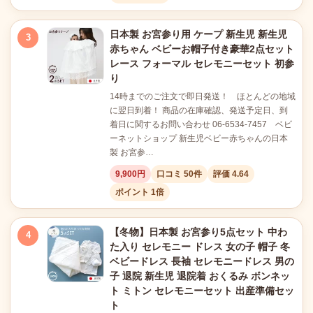
日本製 お宮参り用 ケープ 新生児 新生児
3
赤ちゃん ベビーお帽子付き豪華2点セット
レース フォーマル セレモニーセット 初参
り
14時までのご注文で即日発送！ ほとんどの地域
に翌日到着！ 商品の在庫確認、発送予定日、到
着日に関するお問い合わせ 06-6534-7457 ベビ
ーネットショップ 新生児ベビー赤ちゃんの日本
製 お宮参…
9,900円
口コミ 50件
評価 4.64
ポイント 1倍
【冬物】日本製 お宮参り5点セット 中わ
4
た入り セレモニー ドレス 女の子 帽子 冬
ベビードレス 長袖 セレモニードレス 男の
子 退院 新生児 退院着 おくるみ ボンネッ
ト ミトン セレモニーセット 出産準備セッ
ト