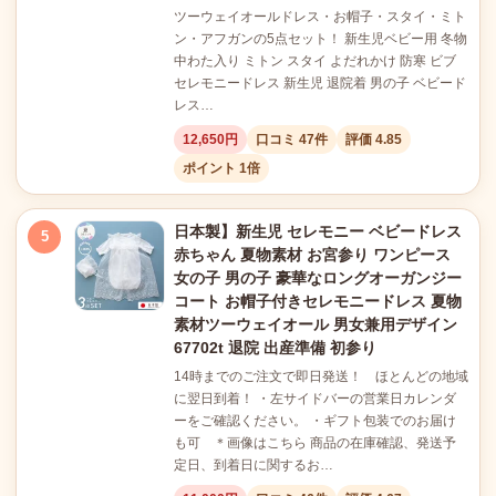
ツーウェイオールドレス・お帽子・スタイ・ミト
ン・アフガンの5点セット！ 新生児ベビー用 冬物
中わた入り ミトン スタイ よだれかけ 防寒 ビブ
セレモニードレス 新生児 退院着 男の子 ベビード
レス…
12,650円
口コミ 47件
評価 4.85
ポイント 1倍
日本製】新生児 セレモニー ベビードレス
5
赤ちゃん 夏物素材 お宮参り ワンピース
女の子 男の子 豪華なロングオーガンジー
コート お帽子付きセレモニードレス 夏物
素材ツーウェイオール 男女兼用デザイン
67702t 退院 出産準備 初参り
14時までのご注文で即日発送！ ほとんどの地域
に翌日到着！ ・左サイドバーの営業日カレンダ
ーをご確認ください。 ・ギフト包装でのお届け
も可 ＊画像はこちら 商品の在庫確認、発送予
定日、到着日に関するお…