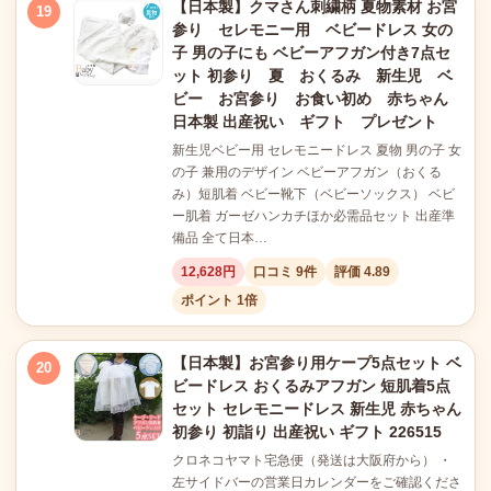
【日本製】クマさん刺繍柄 夏物素材 お宮
19
参り セレモニー用 ベビードレス 女の
子 男の子にも ベビーアフガン付き7点セ
ット 初参り 夏 おくるみ 新生児 ベ
ビー お宮参り お食い初め 赤ちゃん
日本製 出産祝い ギフト プレゼント
新生児ベビー用 セレモニードレス 夏物 男の子 女
の子 兼用のデザイン ベビーアフガン（おくる
み）短肌着 ベビー靴下（ベビーソックス） ベビ
ー肌着 ガーゼハンカチほか必需品セット 出産準
備品 全て日本…
12,628円
口コミ 9件
評価 4.89
ポイント 1倍
【日本製】お宮参り用ケープ5点セット ベ
20
ビードレス おくるみアフガン 短肌着5点
セット セレモニードレス 新生児 赤ちゃん
初参り 初詣り 出産祝い ギフト 226515
クロネコヤマト宅急便（発送は大阪府から） ・
左サイドバーの営業日カレンダーをご確認くださ