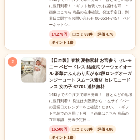
に翌日到着！ ・ギフト包装でのお届けも可 ＊
画像はこちら 商品の在庫確認、発送予定日、到
着日に関するお問い合わせ 06-6534-7457 ベビ
ーネットシ…
14,278円
口コミ 88件
評価 4.76
ポイント 1倍
【日本製】春秋 夏物素材 お宮参り セレモ
2
ニー ベビードレス 結婚式 ツーウェイオー
ル 豪華にふんわり広がる2段ロングオーガ
ンジーコート スムース素材 セレモニード
レス 女の子 67701 送料無料
14時までのご注文で即日発送！ ほとんどの地域
に翌日到着！ 発送は大阪府から ・左サイドバー
の営業日カレンダーをご確認ください。 ・ギフ
ト包装でのお届けも可 ＊画像はこちら 商品の
在庫確認、発送予定日…
16,500円
口コミ 63件
評価 4.86
ポイント 1倍