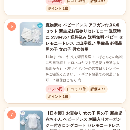
11,000円
口コミ 46件
評価 4.67
ポイント 1倍
夏物素材 ベビードレス アフガン付き6点
6
セット 新生児お宮参りセレモニー 退院時
に 55964357 送料込み 送料無料 ベビー セ
レモニードレス ご出産祝い 準備品 必需品
男の子 女の子 男女兼用
14時までのご注文で即日発送！ ほとんどの地域
に翌日到着！ クロネコヤマト宅急便（発送は大
阪府から） ・左サイドバーの営業日カレンダー
をご確認ください。 ・ギフト包装でのお届けも
可 ＊画像はこちら 商…
11,715円
口コミ 37件
評価 4.73
ポイント 1倍
【日本製】お宮参り 女の子 男の子 新生児
7
赤ちゃん ベビードレス 刺繍入りオーガン
ジー付きロングコート セレモニードレス