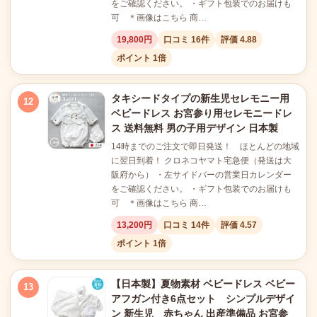
をご確認ください。 ・ギフト包装でのお届けも
可 ＊画像はこちら 商…
19,800円
口コミ 16件
評価 4.88
ポイント 1倍
タキシードタイプの新生児セレモニー用
12
ベビードレス お宮参り用セレモニードレ
ス 送料無料 男の子用デザイン 日本製
14時までのご注文で即日発送！ ほとんどの地域
に翌日到着！ クロネコヤマト宅急便（発送は大
阪府から） ・左サイドバーの営業日カレンダー
をご確認ください。 ・ギフト包装でのお届けも
可 ＊画像はこちら 商…
13,200円
口コミ 14件
評価 4.57
ポイント 1倍
【日本製】夏物素材 ベビードレス ベビー
13
アフガン付き6点セット シンプルデザイ
ン 新生児 赤ちゃん 出産準備品 お宮参