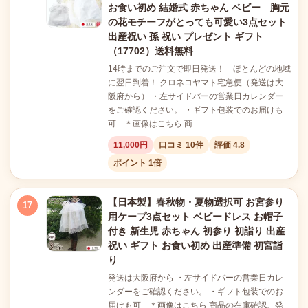
お食い初め 結婚式 赤ちゃん ベビー 胸元
の花モチーフがとっても可愛い3点セット
出産祝い 孫 祝い プレゼント ギフト
（17702）送料無料
14時までのご注文で即日発送！ ほとんどの地域
に翌日到着！ クロネコヤマト宅急便（発送は大
阪府から） ・左サイドバーの営業日カレンダー
をご確認ください。 ・ギフト包装でのお届けも
可 ＊画像はこちら 商…
11,000円
口コミ 10件
評価 4.8
ポイント 1倍
【日本製】春秋物・夏物選択可 お宮参り
17
用ケープ3点セット ベビードレス お帽子
付き 新生児 赤ちゃん 初参り 初詣り 出産
祝い ギフト お食い初め 出産準備 初宮詣
り
発送は大阪府から ・左サイドバーの営業日カレ
ンダーをご確認ください。 ・ギフト包装でのお
届けも可 ＊画像はこちら 商品の在庫確認、発