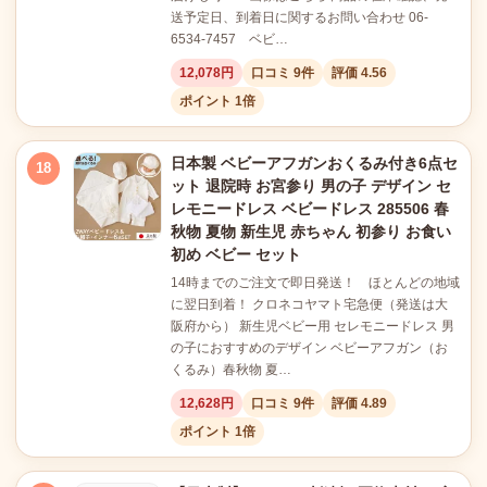
送予定日、到着日に関するお問い合わせ 06-
6534-7457 ベビ…
12,078円
口コミ 9件
評価 4.56
ポイント 1倍
日本製 ベビーアフガンおくるみ付き6点セ
18
ット 退院時 お宮参り 男の子 デザイン セ
レモニードレス ベビードレス 285506 春
秋物 夏物 新生児 赤ちゃん 初参り お食い
初め ベビー セット
14時までのご注文で即日発送！ ほとんどの地域
に翌日到着！ クロネコヤマト宅急便（発送は大
阪府から） 新生児ベビー用 セレモニードレス 男
の子におすすめのデザイン ベビーアフガン（お
くるみ）春秋物 夏…
12,628円
口コミ 9件
評価 4.89
ポイント 1倍