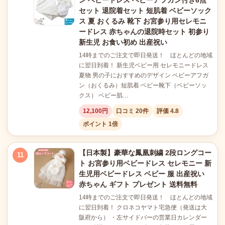
ン ベビードレス ベビーアフガン付き6点
セット 退院着セット 短肌着 ベビーソック
ス 夏 おくるみ 靴下 お宮参り用セレモニ
ードレス 赤ちゃんの退院時セット 初参り
新生児 お食い初め 出産祝い
14時までのご注文で即日発送！ ほとんどの地域
に翌日到着！ 新生児ベビー用 セレモニードレス
夏物 男の子におすすめのデザイン ベビーアフガ
ン（おくるみ）短肌着 ベビー靴下（ベビーソッ
クス） ベビー肌…
12,100円
口コミ 20件
評価 4.8
ポイント 1倍
【日本製】豪華な鳳凰刺繍 2段ロングコー
11
ト お宮参り用ベビードレス セレモニー 新
生児用ベビードレス ベビー 服 出産祝い
赤ちゃん ギフト プレゼント 送料無料
14時までのご注文で即日発送！ ほとんどの地域
に翌日到着！ クロネコヤマト宅急便（発送は大
阪府から） ・左サイドバーの営業日カレンダー