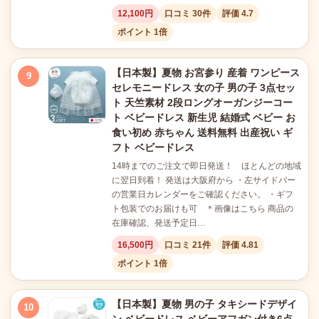
12,100円
口コミ 30件
評価 4.7
ポイント 1倍
【日本製】夏物 お宮参り 産着 ワンピース
9
セレモニードレス 女の子 男の子 3点セッ
ト 天竺素材 2段ロングオーガンジーコー
ト ベビードレス 新生児 結婚式 ベビー お
食い初め 赤ちゃん 送料無料 出産祝い ギ
フト ベビードレス
14時までのご注文で即日発送！ ほとんどの地域
に翌日到着！ 発送は大阪府から ・左サイドバー
の営業日カレンダーをご確認ください。 ・ギフ
ト包装でのお届けも可 ＊画像はこちら 商品の
在庫確認、発送予定日…
16,500円
口コミ 21件
評価 4.81
ポイント 1倍
【日本製】夏物 男の子 タキシードデザイ
10