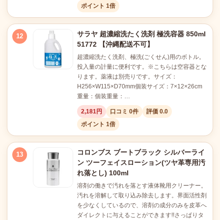
ポイント 1倍
サラヤ 超濃縮洗たく洗剤 極洗容器 850ml
12
51772 【沖縄配送不可】
超濃縮洗たく洗剤、極洗(ごくせん)用のボトル。
投入量の計量に便利です。※こちらは空容器とな
ります。薬液は別売りです。サイズ：
H256×W115×D70mm個装サイズ：7×12×26cm
重量：個装重量：…
2,181円
口コミ 0件
評価 0.0
ポイント 1倍
コロンブス ブートブラック シルバーライ
13
ン ツーフェイスローション(ツヤ革専用汚
れ落とし) 100ml
溶剤の働きで汚れを落とす液体靴用クリーナー。
汚れを溶解して取り込み除去します。界面活性剤
を少なくしているので、溶剤の成分のみを皮革へ
ダイレクトに与えることができます!!さっぱりタ