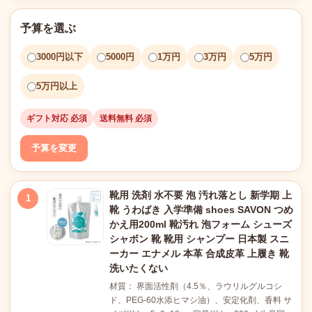
予算を選ぶ
3000円以下
5000円
1万円
3万円
5万円
5万円以上
ギフト対応 必須
送料無料 必須
予算を変更
靴用 洗剤 水不要 泡 汚れ落とし 新学期 上
1
靴 うわばき 入学準備 shoes SAVON つめ
かえ用200ml 靴汚れ 泡フォーム シューズ
シャボン 靴 靴用 シャンプー 日本製 スニ
ーカー エナメル 本革 合成皮革 上履き 靴
洗いたくない
材質： 界面活性剤（4.5％、ラウリルグルコシ
ド、PEG-60水添ヒマシ油）、安定化剤、香料 サ