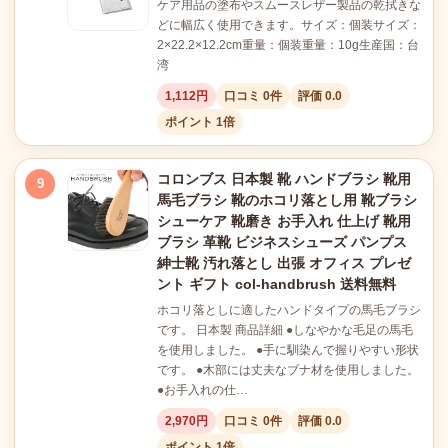
ケア用品の塗布やスムースレザー製品の乾拭きな
どに幅広く使用できます。サイズ：個装サイズ：
2×22.2×12.2cm重量：個装重量：10g生産国：台
湾
1,112円
口コミ 0件
評価 0.0
ポイント 1倍
コロンブス 日本製 靴 ハンドブラシ 靴用
9
馬毛ブラシ 靴のホコリ落とし用 靴ブラシ
シューケア 靴磨き お手入れ 仕上げ 靴用
ブラシ 革靴 ビジネスシューズ パンプス
紳士靴 汚れ落とし 出張 オフィス プレゼ
ント ギフト col-handbrush 送料無料
ホコリ落としに適したハンドタイプの馬毛ブラシ
です。 日本製 商品詳細 ●しなやかな毛足の馬毛
を使用しました。 ●手に馴染んで握りやすい形状
です。 ●木部には丈夫なブナ材を使用しました。
●お手入れの仕…
2,970円
口コミ 0件
評価 0.0
ポイント 1倍