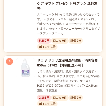
ケア ギフト プレゼント 靴ブラシ 送料無
料
スニーカーをキレイに清潔に保つためのセットで
す。 天然皮革（ツヤ革・起毛革）キャンバス、
合皮など様々な素材のスニーカーにご使用いただ
けます。 セット内容 ●スニーカーケアサニタイザ
ースプレー スニーカ…
5,280円
口コミ 0件
評価 0.0
ポイント 1倍
サラヤ サラヤ洗濯用洗剤濃縮・消臭容器
4
850ml 51762 【沖縄配送不可】
サラヤ洗たく用洗剤、濃縮・消臭タイプ用ボト
ル。投入量の計量に便利です。※こちらは空容器
となります。薬液は別売りです。サイズ：
H256×W115×D70mm個装サイズ：7×12×26cm
重量：個装重量：…
2,181円
口コミ 0件
評価 0.0
ポイント 1倍