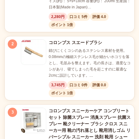
イズ(約)： 5×9×18cm 容量(約)： 200ml 生産国：
日本製(Made in Japan)…
2,280円
口コミ 5件
評価 4.0
ポイント 1倍
コロンブス スエードブラシ
2
錆びにくくコシのあるステンレス素材を使用。
0.08mmの極細ステンレス毛が細かいホコリを落
とし、毛並みを整えます。毛の長さは、適度なコ
シがあり、寝てしまった毛を起こすのに最適な
2cmに設計しています。…
3,745円
口コミ 0件
評価 0.0
ポイント 1倍
コロンブス スニーカーケア コンプリート
3
セット 除菌スプレー 消臭スプレー 抗菌ス
プレー 靴クリーナー ブラシ クロス スニ
ーカー用 靴の汚れ落とし 靴用消しゴム リ
バーシブル スニーカー 洗剤 靴用 シュー