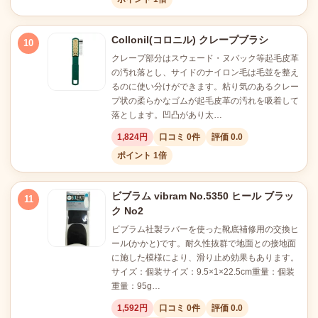
Collonil(コロニル) クレープブラシ
10
クレープ部分はスウェード・ヌバック等起毛皮革
の汚れ落とし、サイドのナイロン毛は毛並を整え
るのに使い分けができます。粘り気のあるクレー
プ状の柔らかなゴムが起毛皮革の汚れを吸着して
落とします。凹凸があり太…
1,824円
口コミ 0件
評価 0.0
ポイント 1倍
ビブラム vibram No.5350 ヒール ブラッ
11
ク No2
ビブラム社製ラバーを使った靴底補修用の交換ヒ
ール(かかと)です。耐久性抜群で地面との接地面
に施した模様により、滑り止め効果もあります。
サイズ：個装サイズ：9.5×1×22.5cm重量：個装
重量：95g…
1,592円
口コミ 0件
評価 0.0