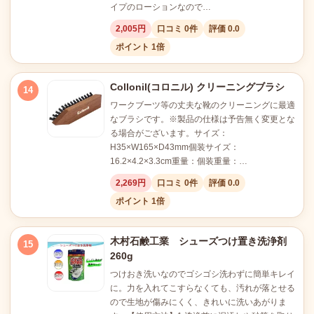
イプのローションなので…
2,005円
口コミ 0件
評価 0.0
ポイント 1倍
Collonil(コロニル) クリーニングブラシ
14
ワークブーツ等の丈夫な靴のクリーニングに最適
なブラシです。※製品の仕様は予告無く変更とな
る場合がございます。サイズ：
H35×W165×D43mm個装サイズ：
16.2×4.2×3.3cm重量：個装重量：…
2,269円
口コミ 0件
評価 0.0
ポイント 1倍
木村石鹸工業 シューズつけ置き洗浄剤
15
260g
つけおき洗いなのでゴシゴシ洗わずに簡単キレイ
に。力を入れてこすらなくても、汚れが落とせる
ので生地が傷みにくく、きれいに洗いあがりま