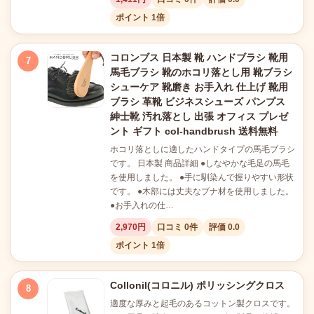
ポイント 1倍
コロンブス 日本製 靴 ハンドブラシ 靴用
7
馬毛ブラシ 靴のホコリ落とし用 靴ブラシ
シューケア 靴磨き お手入れ 仕上げ 靴用
ブラシ 革靴 ビジネスシューズ パンプス
紳士靴 汚れ落とし 出張 オフィス プレゼ
ント ギフト col-handbrush 送料無料
ホコリ落としに適したハンドタイプの馬毛ブラシ
です。 日本製 商品詳細 ●しなやかな毛足の馬毛
を使用しました。 ●手に馴染んで握りやすい形状
です。 ●木部には丈夫なブナ材を使用しました。
●お手入れの仕…
2,970円
口コミ 0件
評価 0.0
ポイント 1倍
Collonil(コロニル) ポリッシングクロス
8
適度な厚みと起毛のあるコットン製クロスです。