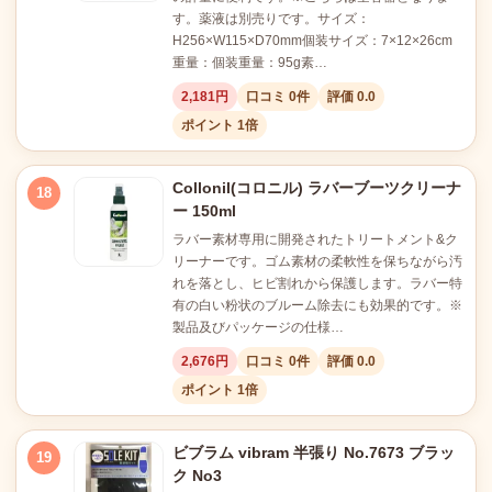
す。薬液は別売りです。サイズ：
H256×W115×D70mm個装サイズ：7×12×26cm
重量：個装重量：95g素…
2,181円
口コミ 0件
評価 0.0
ポイント 1倍
Collonil(コロニル) ラバーブーツクリーナ
18
ー 150ml
ラバー素材専用に開発されたトリートメント&ク
リーナーです。ゴム素材の柔軟性を保ちながら汚
れを落とし、ヒビ割れから保護します。ラバー特
有の白い粉状のブルーム除去にも効果的です。※
製品及びパッケージの仕様…
2,676円
口コミ 0件
評価 0.0
ポイント 1倍
ビブラム vibram 半張り No.7673 ブラッ
19
ク No3