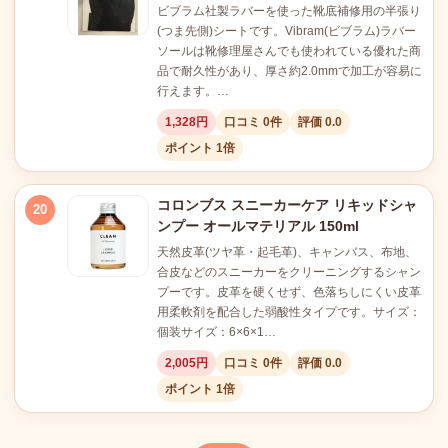
ビブラム社製ラバーを使った靴底補修用の半張り
(つま先側)シートです。Vibram(ビブラム)ラバー
ソールは靴修理屋さんでも使われている優れた商
品で耐久性があり、厚さ約2.0mmで加工が容易に
行えます。…
1,328円
口コミ 0件
評価 0.0
ポイント 1倍
コロンブス スニーカーケア リキッドシャ
20
ンプー オールマテリアル 150ml
天然皮革(ツヤ革・起毛革)、キャンバス、布地、
合皮などのスニーカーをクリーニングするシャン
プーです。皮革を硬くせず、色落ちしにくい皮革
用柔軟剤を配合した弱酸性タイプです。サイズ：
個装サイズ：6×6×1…
2,005円
口コミ 0件
評価 0.0
ポイント 1倍