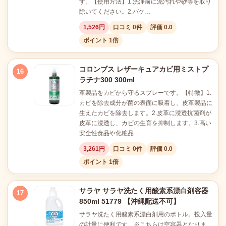
す。【使用方法】1.洗浄前に泥汚れや砂等を取り
除いてください。2.バケ…
1,526円
口コミ 0件
評価 0.0
ポイント 1倍
コロンブス レザーキュアカビ用ミストプ
16
ラチナ300 300ml
革製品をカビから守るスプレーです。【特徴】1.
カビを除去成分が菌の表面に吸着し、皮革製品に
生えたカビを除去します。2.皮革に浸透抗菌剤が
皮革に浸透し、カビの生育を抑制します。3.高い
安全性食品や化粧品…
3,261円
口コミ 0件
評価 0.0
ポイント 1倍
サラヤ サラヤ洗たく用酸素系漂白剤容器
17
850ml 51779 【沖縄配送不可】
サラヤ洗たく用酸素系漂白剤用のボトル。投入量
の計量に便利です。※こちらは空容器となりま