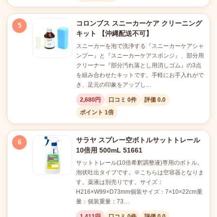
コロンブス スニーカーケア クリーニング
5
キット 【沖縄配送不可】
スニーカーを泡で洗浄する『スニーカーケアシャ
ンプー』と『スニーカーケアスポンジ』、部分用
クリーナー『部分汚れ落とし用消しゴム』の3点
を組み合わせたキットです。手軽にお手入れがで
き、足元の印象をアップし…
2,680円
口コミ 0件
評価 0.0
ポイント 1倍
サラヤ スプレー空ボトルサットトレール
6
10倍用 500mL 51661
サットトレール(10倍希釈調整液)専用のボトル。
泡状吐出タイプです。※こちらは空容器となりま
す。薬液は別売りです。サイズ：
H216×W99×D73mm個装サイズ：7×10×22cm重
量：個装重量：73…
1,411円
口コミ 0件
評価 0.0