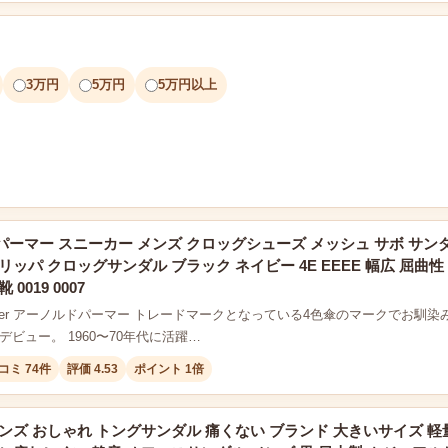
3万円
5万円
5万円以上
ーマー スニーカー メンズ クロッグシューズ メッシュ サボ サン
リッパ クロッグサンダル ブラック ネイビー 4E EEEE 幅広 屈曲
0019 0007
 Palmer アーノルドパーマー トレードマークとなっている4色傘のマークでお馴染みのA
年デビュー。 1960〜70年代に活躍…
コミ 74件
評価 4.53
ポイント 1倍
ンズ おしゃれ トングサンダル 痛くない ブランド 大きいサイズ 軽