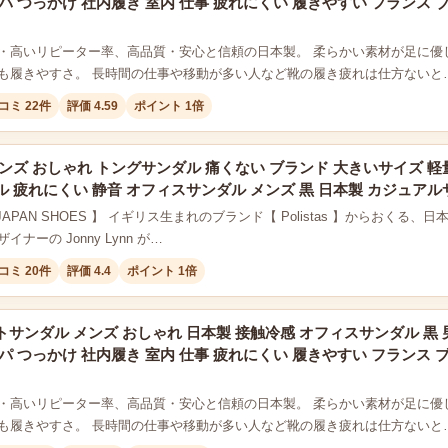
パ つっかけ 社内履き 室内 仕事 疲れにくい 履きやすい フランス ブラ
・高いリピーター率、高品質・安心と信頼の日本製。 柔らかい素材が足に優
も履きやすさ。 長時間の仕事や移動が多い人など靴の履き疲れは仕方ないと
コミ 22件
評価 4.59
ポイント 1倍
ンズ おしゃれ トングサンダル 痛くない ブランド 大きいサイズ 軽
 疲れにくい 静音 オフィスサンダル メンズ 黒 日本製 カジュアルサン
N JAPAN SHOES 】 イギリス生まれのブランド【 Polistas 】からおくる
ナーの Jonny Lynn が…
コミ 20件
評価 4.4
ポイント 1倍
サンダル メンズ おしゃれ 日本製 接触冷感 オフィスサンダル 黒 
パ つっかけ 社内履き 室内 仕事 疲れにくい 履きやすい フランス ブラ
・高いリピーター率、高品質・安心と信頼の日本製。 柔らかい素材が足に優
も履きやすさ。 長時間の仕事や移動が多い人など靴の履き疲れは仕方ないと