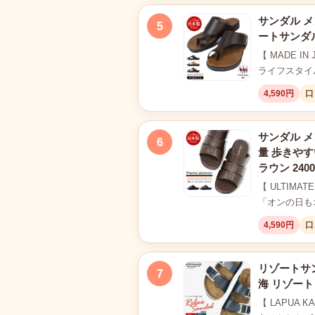
サンダル メ
5
ートサンダル
【 MADE I
ライフスタイ
4,590円
口
サンダル メ
6
量 歩きやす
ラウン 240
【 ULTIMA
「オンの日も
4,590円
口
リゾートサン
7
海 リゾート
【 LAPU