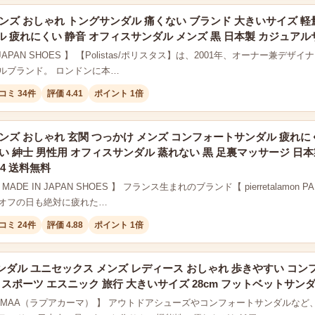
ンズ おしゃれ トングサンダル 痛くない ブランド 大きいサイズ 軽
 疲れにくい 静音 オフィスサンダル メンズ 黒 日本製 カジュアル
N JAPAN SHOES 】 【Polistas/ポリスタス】は、2001年、オーナー兼デザイ
ルブランド。 ロンドンに本…
コミ 34件
評価 4.41
ポイント 1倍
ンズ おしゃれ 玄関 つっかけ メンズ コンフォートサンダル 疲れに
い 紳士 男性用 オフィスサンダル 蒸れない 黒 足裏マッサージ 日
04 送料無料
TE MADE IN JAPAN SHOES 】 フランス生まれのブランド【 pierretala
オフの日も絶対に疲れた…
コミ 24件
評価 4.88
ポイント 1倍
ダル ユニセックス メンズ レディース おしゃれ 歩きやすい コン
 スポーツ エスニック 旅行 大きいサイズ 28cm フットベットサンダ
A KAMAA（ラプアカーマ） 】 アウトドアシューズやコンフォートサンダル