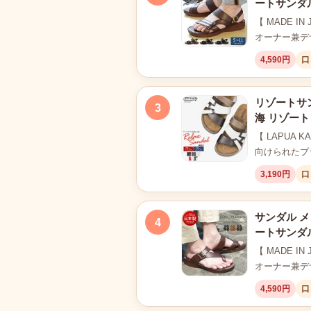
ートサンダル
【 MADE I
オーナー兼デザイ
4,590円
口
リゾートサン
3
海 リゾート
【 LAPU
向けられたブ
3,190円
口
サンダル メ
4
ートサンダル
【 MADE I
オーナー兼デザイ
4,590円
口