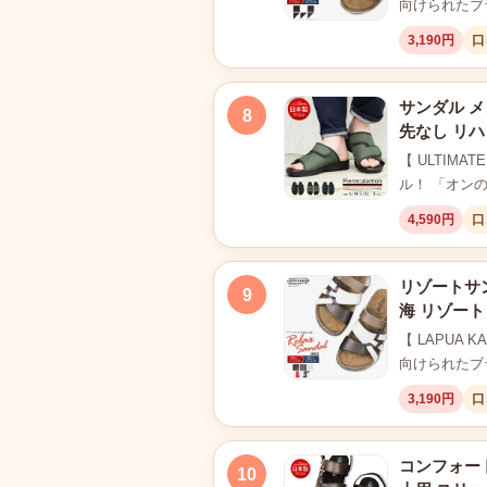
向けられたブ
3,190円
口
サンダル メ
8
先なし リハ
【 ULTIMA
ル！ 「オン
4,590円
口
リゾートサン
9
海 リゾート
【 LAPU
向けられたブ
3,190円
口
コンフォート
10