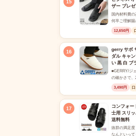
15
ザー プレゼ
国内材料費の
何卒ご理解賜
12,650円
gerry 
16
ダル キャン
い 黒 白 ブ
■GERRY
の確かさで、
3,490円
口
コンフォート
17
士用 スリッ
送料無料
抜群の満足度
なんといって