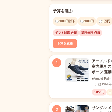
予算を選ぶ
3000円以下
5000円
1万円
ギフト対応 必須
送料無料 必須
予算を変更
アーノルドパ
1
室内履き ス
ポーツ 運動靴 
■Arnold
ー）は1961
3,850円
口
サンダル メ
2