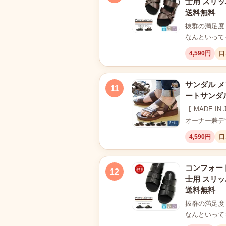
士用 スリッ
送料無料
抜群の満足度
なんといって
4,590円
口
サンダル メ
11
ートサンダル
【 MADE I
オーナー兼デザイ
4,590円
口
コンフォート
12
士用 スリッ
送料無料
抜群の満足度
なんといって