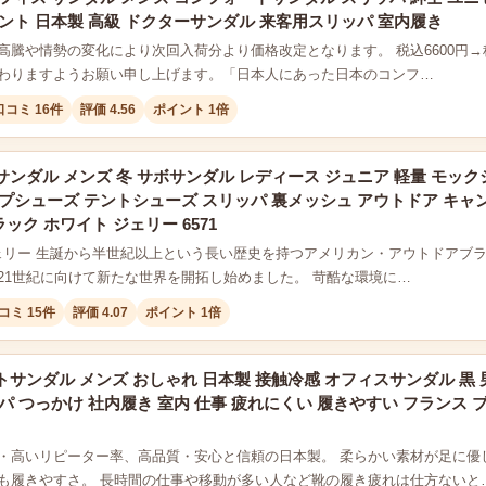
ント 日本製 高級 ドクターサンダル 来客用スリッパ 室内履き
高騰や情勢の変化により次回入荷分より価格改定となります。 税込6600円→税
わりますようお願い申し上げます。「日本人にあった日本のコンフ…
口コミ 16件
評価 4.56
ポイント 1倍
サボ サンダル メンズ 冬 サボサンダル レディース ジュニア 軽量 モ
プシューズ テントシューズ スリッパ 裏メッシュ アウトドア キャ
ラック ホワイト ジェリー 6571
/ジェリー 生誕から半世紀以上という長い歴史を持つアメリカン・アウトドアブラ
21世紀に向けて新たな世界を開拓し始めました。 苛酷な環境に…
コミ 15件
評価 4.07
ポイント 1倍
サンダル メンズ おしゃれ 日本製 接触冷感 オフィスサンダル 黒 
パ つっかけ 社内履き 室内 仕事 疲れにくい 履きやすい フランス ブラ
・高いリピーター率、高品質・安心と信頼の日本製。 柔らかい素材が足に優
も履きやすさ。 長時間の仕事や移動が多い人など靴の履き疲れは仕方ないと