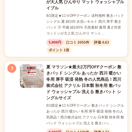
が大人気 ひんやり マット ウォッシャブル
イブル
8/1限定★11％OFFクーポン 送料無料 敷きパッド
シングル 夏 綿100 水洗いキルト 西川 厚手 敷き
パッド 汗 平織 綿100% 天然素材 夏用 暑さ対策
コットンが大人気 ひんやり マット…
5,999円
口コミ 2055件
評価 4.63
ポイント 1倍
夏 マラソン★最大2万円OFFクーポン 敷
3
きパッド シングル あったか 西川 暖かい
冬用 厚手 吸湿 発熱 冬の人気商品！西川
株式会社 アクリル 日本製 秋冬用 敷パッ
ド ウォッシャブル 洗える 敷きパット シ
ングルサイズ
8/1限定★11％OFFクーポン 敷きパッド シングル
あったか 西川 暖かい 冬用 厚手 吸湿 発熱 冬の人
気商品！西川株式会社 アクリル 日本製 秋冬用 敷
パッド ウォッシャブル 洗える 敷きパッ…