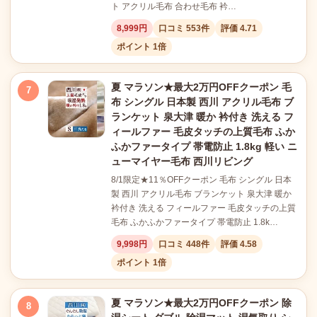
ト アクリル毛布 合わせ毛布 衿…
8,999円
口コミ 553件
評価 4.71
ポイント 1倍
夏 マラソン★最大2万円OFFクーポン 毛
7
布 シングル 日本製 西川 アクリル毛布 ブ
ランケット 泉大津 暖か 衿付き 洗える フ
ィールファー 毛皮タッチの上質毛布 ふか
ふかファータイプ 帯電防止 1.8kg 軽い ニ
ューマイヤー毛布 西川リビング
8/1限定★11％OFFクーポン 毛布 シングル 日本
製 西川 アクリル毛布 ブランケット 泉大津 暖か
衿付き 洗える フィールファー 毛皮タッチの上質
毛布 ふかふかファータイプ 帯電防止 1.8k…
9,998円
口コミ 448件
評価 4.58
ポイント 1倍
夏 マラソン★最大2万円OFFクーポン 除
8