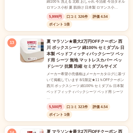
綿100％ 洗える 北欧 おしゃれ 今治産 今治タオル
ロマンス小杉 夏 肌掛け 日本製 ロマンス小…
5,999円
口コミ 326件
評価 4.54
ポイント 1倍
夏 マラソン★最大2万円OFFクーポン 西
13
川 ボックスシーツ 綿100% セミダブル 日
本製 ベッドフィッティパックシーツ ベッ
ド用 シーツ 無地 マットレスカバー ベッ
ドシーツ 抗菌 防縮 セミダブルサイズ
メーカー希望小売価格はメーカーカタログに基づ
いて掲載しています 8/1限定★11％OFFクーポン
西川 ボックスシーツ 綿100% セミダブル 日本製
ベッドフィッティパックシーツ ベッド用 シーツ
…
5,500円
口コミ 323件
評価 4.54
ポイント 1倍
夏 マラソン★最大2万円OFFクーポン 西
14