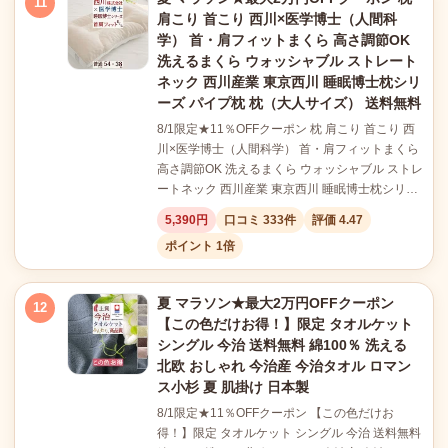
11
肩こり 首こり 西川×医学博士（人間科
学） 首・肩フィットまくら 高さ調節OK
洗えるまくら ウォッシャブル ストレート
ネック 西川産業 東京西川 睡眠博士枕シリ
ーズ パイプ枕 枕（大人サイズ） 送料無料
8/1限定★11％OFFクーポン 枕 肩こり 首こり 西
川×医学博士（人間科学） 首・肩フィットまくら
高さ調節OK 洗えるまくら ウォッシャブル ストレ
ートネック 西川産業 東京西川 睡眠博士枕シリ…
5,390円
口コミ 333件
評価 4.47
ポイント 1倍
夏 マラソン★最大2万円OFFクーポン
12
【この色だけお得！】限定 タオルケット
シングル 今治 送料無料 綿100％ 洗える
北欧 おしゃれ 今治産 今治タオル ロマン
ス小杉 夏 肌掛け 日本製
8/1限定★11％OFFクーポン 【この色だけお
得！】限定 タオルケット シングル 今治 送料無料