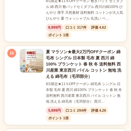
8/1限定★11％OFFクーポン 敷きパッド セミダブ
ル 綿 西川 敷パッドセミダブル 西川の綿100% ひ
んやり 厚手 天然素材 送料無料 コットンが大人気
ひんやり 夏 ウォッシャブル 丸洗い ベ…
8,999円
口コミ 317件
評価 4.62
ポイント 1倍
夏 マラソン★最大2万円OFFクーポン 綿
16
毛布 シングル 日本製 毛布 夏 西川 綿
100% ブランケット 春 秋 冬 送料無料 西
川産業 東京西川 パイル コットン 無地 洗
える 綿毛布（毛羽部分）
8/1限定★11％OFFクーポン 綿毛布 シングル 日
本製 毛布 夏 西川 綿100% ブランケット 春 秋 冬
送料無料 西川産業 東京西川 パイル コットン 無
地 洗える 綿毛布（毛羽部分） 西川…
5,999円
口コミ 294件
評価 4.26
ポイント 1倍