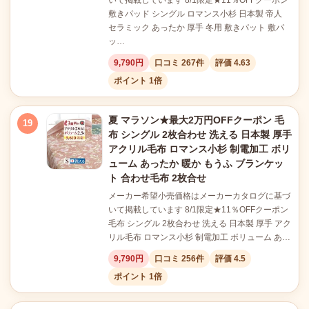
いて掲載しています 8/1限定★11％OFFクーポン
敷きパッド シングル ロマンス小杉 日本製 帝人
セラミック あったか 厚手 冬用 敷きパット 敷パ
ッ…
9,790円
口コミ 267件
評価 4.63
ポイント 1倍
夏 マラソン★最大2万円OFFクーポン 毛
19
布 シングル 2枚合わせ 洗える 日本製 厚手
アクリル毛布 ロマンス小杉 制電加工 ボリ
ューム あったか 暖か もうふ ブランケッ
ト 合わせ毛布 2枚合せ
メーカー希望小売価格はメーカーカタログに基づ
いて掲載しています 8/1限定★11％OFFクーポン
毛布 シングル 2枚合わせ 洗える 日本製 厚手 アク
リル毛布 ロマンス小杉 制電加工 ボリューム あ…
9,790円
口コミ 256件
評価 4.5
ポイント 1倍