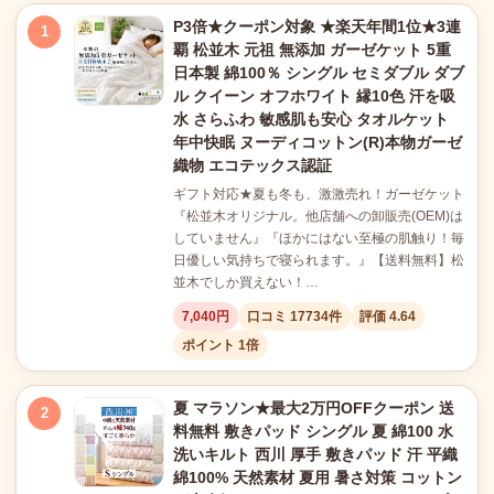
P3倍★クーポン対象 ★楽天年間1位★3連
1
覇 松並木 元祖 無添加 ガーゼケット 5重
日本製 綿100％ シングル セミダブル ダブ
ル クイーン オフホワイト 縁10色 汗を吸
水 さらふわ 敏感肌も安心 タオルケット
年中快眠 ヌーディコットン(R)本物ガーゼ
織物 エコテックス認証
ギフト対応★夏も冬も、激激売れ！ガーゼケット
『松並木オリジナル。他店舗への卸販売(OEM)は
していません』『ほかにはない至極の肌触り！毎
日優しい気持ちで寝られます。』【送料無料】松
並木でしか買えない！…
7,040円
口コミ 17734件
評価 4.64
ポイント 1倍
夏 マラソン★最大2万円OFFクーポン 送
2
料無料 敷きパッド シングル 夏 綿100 水
洗いキルト 西川 厚手 敷きパッド 汗 平織
綿100% 天然素材 夏用 暑さ対策 コットン