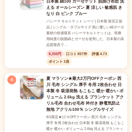
日本製 綿100 ガーゼケット 肌掛け布団 洗
える オールシーズン 夏 涼しい 敏感肌 き
なり 白 ピンク ブルー
パシーマ キルトケット シーツ | 日本製 龍宮正規
品 | シングル・ダブルサイズ 肌に優しい綿ガーゼ
素材の快適寝具 パシーマキルトケットは、医療
用純度の脱脂綿とガーゼを使用した、日本製の高
品質寝具で…
9,350円
口コミ 857件
評価 4.73
ポイント 1倍
夏 マラソン★最大2万円OFFクーポン 西
6
川 毛布 シングル 厚手 冬用 2枚合わせ 日
本製 冬 吸湿発熱 もこもこ 暖か 暖かい ボ
リューム 2.6kg 洗える ブランケット アク
リル毛布 合わせ毛布 衿付き 静電気防止
無地 アクリル100％ シングルサイズ
8/1限定★11％OFFクーポン 西川 毛布 シングル
厚手 冬用 2枚合わせ 日本製 冬 吸湿発熱 もこもこ
暖か 暖かい ボリューム 2.6kg 洗える ブランケッ