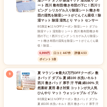
湿シート ダブル 除湿マット 湿気取り シ
ート 西川 敷布団/敷き布団の下に！西川リ
ビング シリカゲル入り除湿シート/敷き布
団の湿気を除湿シートがぐんぐん吸収！除
湿マット 除湿 湿気とり マット センサー
8/1限定★11％OFFクーポン 除湿シート ダブル
除湿マット 湿気取り シート 西川 敷布団/敷き布
団の下に！西川リビング シリカゲル入り除湿シ
ート/敷き布団の湿気を除湿シートがぐんぐん吸
収！除湿…
6,999円
口コミ 447件
評価 4.53
ポイント 1倍
夏 マラソン★最大2万円OFFクーポン 敷
9
きパッド ダブル 夏 綿100 水洗いキルト
西川 敷きパッド 厚手 汗 平織 綿100% 天
然素材 夏用 暑さ対策 コットンが大人気
ひんやり マット ウォッシャブル イブル
8/1限定★11％OFFクーポン 敷きパッド ダブル
夏 綿100 水洗いキルト 西川 敷きパッド 厚手 汗