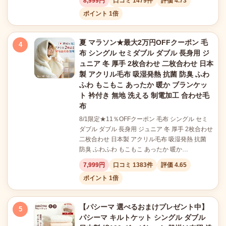
8,999円
口コミ 1479件
評価 4.73
ポイント 1倍
夏 マラソン★最大2万円OFFクーポン 毛
4
布 シングル セミダブル ダブル 長身用 ジ
ュニア 冬 厚手 2枚合わせ 二枚合わせ 日本
製 アクリル毛布 吸湿発熱 抗菌 防臭 ふわ
ふわ もこもこ あったか 暖か ブランケッ
ト 衿付き 無地 洗える 制電加工 合わせ毛
布
8/1限定★11％OFFクーポン 毛布 シングル セミ
ダブル ダブル 長身用 ジュニア 冬 厚手 2枚合わせ
二枚合わせ 日本製 アクリル毛布 吸湿発熱 抗菌
防臭 ふわふわ もこもこ あったか 暖か…
7,999円
口コミ 1383件
評価 4.65
ポイント 1倍
【パシーマ 選べるおまけプレゼント中】
5
パシーマ キルトケット シングル ダブル