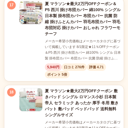
夏 マラソン★最大2万円OFFクーポン＆
17
P5 西川 掛け布団カバー 綿100% シングル
日本製 掛布団カバー 布団カバー 抗菌 防
縮 掛けふとんカバー 羽毛布団カバー 羽毛
布団対応 掛けカバー おしゃれ フラワーモ
チーフ
メーカー希望小売価格はメーカーカタログに基づ
いて掲載しています 8/1限定★11％OFFクーポン
＆P5 西川 掛け布団カバー 綿100% シングル 日本
製 掛布団カバー 布団カバー 抗菌 防縮 掛けふ…
5,940円
口コミ 276件
評価 4.71
ポイント 5倍
夏 マラソン★最大2万円OFFクーポン 敷
18
きパッド シングル ロマンス小杉 日本製
帝人 セラミック あったか 厚手 冬用 敷き
パット 敷パッド ベッドパッド 送料無料
シングルサイズ
メーカー希望小売価格はメーカーカタログに基づ