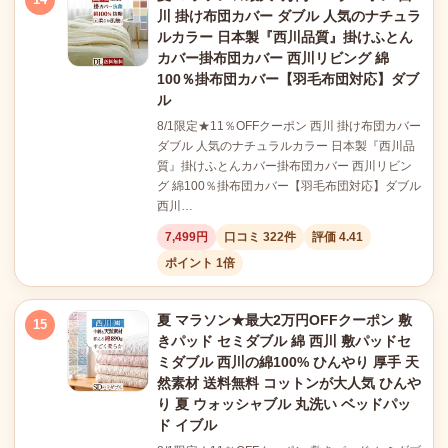
川 掛け布団カバー ダブル 人気のナチュラ
ルカラー 日本製『西川品質』掛けふとん
カバー掛布団カバー 西川リビング 綿
100％掛布団カバー【羽毛布団対応】ダブ
ル
8/1限定★11％OFFクーポン 西川 掛け布団カバー
ダブル 人気のナチュラルカラー 日本製『西川品
質』掛けふとんカバー掛布団カバー 西川リビン
グ 綿100％掛布団カバー【羽毛布団対応】ダブル
西川…
7,499円
口コミ 322件
評価 4.41
ポイント 1倍
夏 マラソン★最大2万円OFFクーポン 敷
15
きパッド セミダブル 綿 西川 敷パッドセ
ミダブル 西川の綿100% ひんやり 厚手 天
然素材 送料無料 コットンが大人気 ひんや
り 夏 ウォッシャブル 丸洗い ベッドパッ
ド イブル