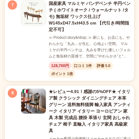
国産家具 マルミヤ バンデベンチ 半円ベン
7
チ ( ホワイトオーク / ウォールナット /タ
モ) 無垢材 ワックス仕上げ
W145xD47.5xH43.5 cm 【代引き/時間指
定不可】
≪ Product story&nbsp; ≫ 家にも、お店にも。や
わらかな「丸み」が生む、心地よい空間。 マル
ミヤの半円ベンチは、丸みを帯びた優しいフォル
ムと無垢材の質感で、空間に“やわらかさ”と“…
128,700円
口コミ 1件
評価 5.0
ポイント 1倍
★レビュー4.91！感謝の5%OFF★ イタリ
8
ア製 クラシック ダイニングチェア 本革
グリーン 送料無料猫脚 輸入家具 アンティ
ーク イタリア イタリー ヨーロピアン 家
具 木製 完成品 腰掛 革張り 玄関 おしゃれ
チェア 椅子 直輸入 イタリア家具 高級家
具
メーカー希望小売価格はメーカーカタログに基づ