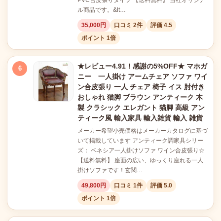
PVC合皮張りタイプ 【送料無料】 当社オリジナ
ル商品です。&lt…
35,000円
口コミ 2件
評価 4.5
ポイント 1倍
★レビュー4.91！感謝の5%OFF★ マホガ
6
ニー 一人掛け アームチェア ソファ ワイ
ン合皮張り 一人 チェア 椅子 イス 肘付き
おしゃれ 猫脚 ブラウン アンティーク 木
製 クラシック エレガント 猫脚 高級 アン
ティーク風 輸入家具 輸入雑貨 輸入 雑貨
メーカー希望小売価格はメーカーカタログに基づ
いて掲載しています アンティーク調家具シリー
ズ： ベネシア一人掛けソファ ワイン合皮張り☆
【送料無料】 座面の広い、ゆっくり座れる一人
掛けソファです！玄関…
49,800円
口コミ 1件
評価 5.0
ポイント 1倍