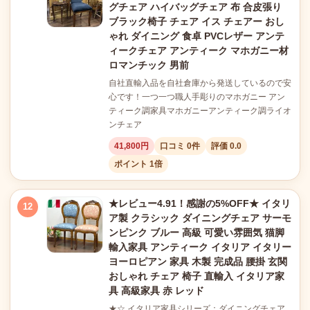
グチェア ハイバッグチェア 布 合皮張り
ブラック椅子 チェア イス チェアー おし
ゃれ ダイニング 食卓 PVCレザー アンテ
ィークチェア アンティーク マホガニー材
ロマンチック 男前
自社直輸入品を自社倉庫から発送しているので安
心です！一つ一つ職人手彫りのマホガニー アン
ティーク調家具マホガニーアンティーク調ライオ
ンチェア
41,800円
口コミ 0件
評価 0.0
ポイント 1倍
★レビュー4.91！感謝の5%OFF★ イタリ
12
ア製 クラシック ダイニングチェア サーモ
ンピンク ブルー 高級 可愛い雰囲気 猫脚
輸入家具 アンティーク イタリア イタリー
ヨーロピアン 家具 木製 完成品 腰掛 玄関
おしゃれ チェア 椅子 直輸入 イタリア家
具 高級家具 赤 レッド
★☆ イタリア家具シリーズ：ダイニングチェア