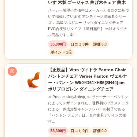
いす 木製 ゴージャス 曲げ木チェア 曲木
メーカー希望小売価格はメーカーカタログに基づ
いて掲載しています アンティーク調家具シリー
ズ： 高級マホガニー リッツダイニングチェア
PVC合皮張りタイプ 【送料無料】 当社オリジナ
ル商品です。&lt…
35,000円
口コミ 0件
評価 0.0
ポイント 1倍
【正規品】Vitra ヴィトラ Panton Chair
20
パントンチェア Verner Panton ヴェルナ
ー・パントン W50×D61×H86(SH44)cm
ポリプロピレン ダイニングチェア
≪ Product story&nbsp; ≫ ヴァーナー・パントン
によってデザインされた、世界初のプラスチック
による一体成形型キャンチレバーの椅子である
「パントン チェア」は、名作家具デザインの傑
作…
58,300円
口コミ 0件
評価 0.0