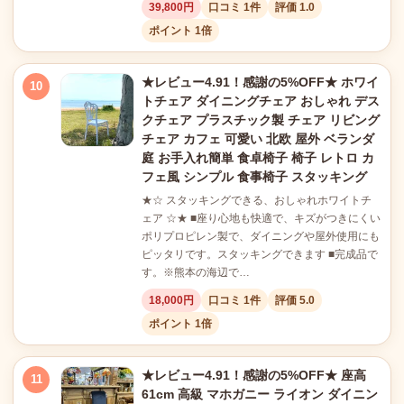
39,800円
口コミ 1件
評価 1.0
ポイント 1倍
★レビュー4.91！感謝の5%OFF★ ホワイ
10
トチェア ダイニングチェア おしゃれ デス
クチェア プラスチック製 チェア リビング
チェア カフェ 可愛い 北欧 屋外 ベランダ
庭 お手入れ簡単 食卓椅子 椅子 レトロ カ
フェ風 シンプル 食事椅子 スタッキング
★☆ スタッキングできる、おしゃれホワイトチ
ェア ☆★ ■座り心地も快適で、キズがつきにくい
ポリプロピレン製で、ダイニングや屋外使用にも
ピッタリです。スタッキングできます ■完成品で
す。※熊本の海辺で…
18,000円
口コミ 1件
評価 5.0
ポイント 1倍
★レビュー4.91！感謝の5%OFF★ 座高
11
61cm 高級 マホガニー ライオン ダイニン