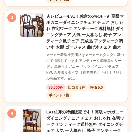
★レビュー4.91！感謝の5%OFF★ 高級マ
3
ホガニーダイニングチェア チェア おしゃ
れ 在宅ワーク アンティーク送料無料 ダイ
ニングチェア 人気 一人暮らし 椅子 アン
ティーク風チェア 完成品 アンティーク調
いす 木製 ゴージャス 曲げ木チェア 曲木
メーカー希望小売価格はメーカーカタログに基づ
いて掲載しています アンティーク調家具シリー
ズ： 高級マホガニー リッツダイニングチェア
PVC合皮張りタイプ 【送料無料】 当社オリジナ
ル商品です。&lt…
35,000円
口コミ 3件
評価 5.0
ポイント 1倍
Last2脚の特価販売です！高級マホガニー
4
ダイニングチェア チェア おしゃれ 在宅ワ
ーク アンティーク送料無料 ダイニングチ
ェア 人気 一人暮らし 椅子 アンティーク