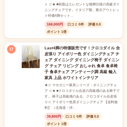
ト ☆★ ■前面はエレガントな猫脚仕様の高級ダイ
ニングチェアです。イタリア製。展示アウトレッ
ト特価4脚セット…
168,000円
口コミ 0件
評価 0.0
ポイント 1倍
Last4脚の特価販売です！クロコダイル 合
17
皮張り アイボリー色 ダイニングチェア チ
ェア ダイニング ダイニング椅子 ダイニン
グ チェア リビング おしゃれ 食卓 食卓椅
子 食卓チェア アンティーク調 高級 輸入
家具 上品 ホワイトインテリア
★☆ マホガニー家具シリーズ：ダイニングチェ
ア ☆★ ■クロコダイル合皮の高級感のある椅子で
す。 椅子は高級感のある、クロコダイル合皮張
り☆ アイボリー色系ダイニングチェア 【送料無
料】 （北海道・沖…
39,800円
口コミ 0件
評価 0.0
ポイント 1倍