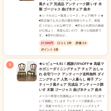
風チェア 完成品 アンティーク調 いす 木
製 ゴージャス 曲げ木チェア 曲木
★☆ マホガニー家具シリーズ；チェア/椅子 ☆★
■実店舗でも大人気の紫生地張りチェア。座面
広々のおしゃれな柄です。 ■背もたれ部分の曲線
が心地よく、座面も広いので、座り心地抜群で
す。 ■背中の部分が…
27,500円
口コミ 2件
評価 3.0
ポイント 1倍
★レビュー4.91！感謝の5%OFF★ 高級マ
5
ホガニーダイニングチェア チェア おしゃ
れ 在宅ワーク アンティーク送料無料 ダイ
ニングチェア 人気 一人暮らし 椅子 アン
ティーク風チェア 完成品 アンティーク調
いす 木製 ゴージャス 曲げ木チェア 曲木
メーカー希望小売価格はメーカーカタログに基づ
いて掲載しています アンティーク調家具シリー
ズ： 高級マホガニー リッツダイニングチェア