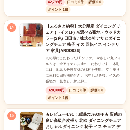
42,799円
口コミ 0件
評価 0.0
ポイント 1倍
【ふるさと納税】大分県産 ダイニング チ
14
ェア (トイス1P) ※選べる張地・ウッドカ
ラー(2色) 日田市 / 株式会社アサヒダイニ
ングチェア 椅子 イス 回転イス インテリ
ア 家具[ARDD026]
丸の形にこだわったLDソファ。 やさしい丸フォ
ルムは、全アイテム共通のこだわりです。 木肘
には、地元大分県産材の杉材を使用。 立ち座り
に便利な回転機能付き。 お申し込み後、イスの
張地の一覧表と、肘と脚…
320,000円
口コミ 0件
評価 0.0
ポイント 1倍
★レビュー4.91！感謝の5%OFF★ 質感の
15
良い高級合皮張り 北欧 ダイニングチェア
おしゃれ ダイニング 椅子 イス チェア デ