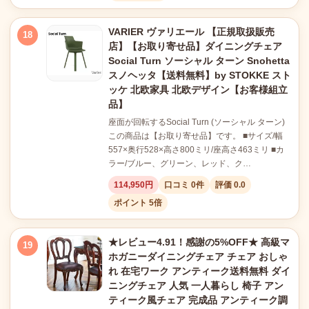
VARIER ヴァリエール 【正規取扱販売
18
店】【お取り寄せ品】ダイニングチェア
Social Turn ソーシャル ターン Snohetta
スノヘッタ【送料無料】by STOKKE スト
ッケ 北欧家具 北欧デザイン【お客様組立
品】
座面が回転するSocial Turn (ソーシャル ターン)
この商品は【お取り寄せ品】です。 ■サイズ/幅
557×奥行528×高さ800ミリ/座高さ463ミリ ■カ
ラー/ブルー、グリーン、レッド、ク…
114,950円
口コミ 0件
評価 0.0
ポイント 5倍
★レビュー4.91！感謝の5%OFF★ 高級マ
19
ホガニーダイニングチェア チェア おしゃ
れ 在宅ワーク アンティーク送料無料 ダイ
ニングチェア 人気 一人暮らし 椅子 アン
ティーク風チェア 完成品 アンティーク調