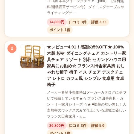
ココ調 本革ダイニングチェア（pink） 【送料無
料/開梱設置サービス付】 ダイニングテーブルや
ライティングデ…
74,800円
口コミ 3件
評価 2.33
ポイント 1倍
★レビュー4.91！感謝の5%OFF★ 100%
2
木製 杉材 ダイニングチェア カントリー家
具チェア リゾート 別荘 セカンドハウス用
家具にお勧め☆ フランス田舎家具風 おし
ゃれな椅子 椅子 イス チェア デスクチェ
ア レトロ カフェ風 シンプル 食卓用 食卓
椅子
メーカー希望小売価格はメーカーカタログに基づ
いて掲載しています★☆ フランス田舎家具・カ
ントリー家具シリーズ ☆★ ■塗装の匂い無し！人
畜無害のワックスのみで仕上げいる環境に優しい
フランス田舎家具・カ…
26,800円
口コミ 3件
評価 5.0
ポイント 1倍