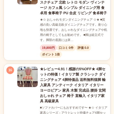
スクチェア 北欧 レトロ モダン ヴィンテ
ージ カフェ風 シンプル ダイニング用 食
卓用 食事椅子 PU 合皮 リビング 食卓椅子
★☆ おしゃれモダンダイニングチェア ☆★ ■質
感の良い高級北欧ダイニングチェアです。座り心
地も快適です。おしゃれなダイニングチェアや机
用の椅子としてもお勧めです。 ■脚は組立式で
す。脚部の底面には床…
19,800円
口コミ 0件
評価 0.0
ポイント 1倍
★レビュー4.91！感謝の5%OFF★ 4脚セ
16
ットの特価！イタリア製 クラシック ダイ
ニングチェア 4脚特価品 送料無料猫脚 輸
入家具 アンティーク イタリア イタリー
ヨーロピアン 家具 木製 完成品 腰掛 玄関
おしゃれ チェア 椅子 直輸入 イタリア家
具 高級家具
■ソファカバーにもおすすめです〜 ★☆ イタリア
家具シリーズ：アウトレット特価チェア4脚セッ