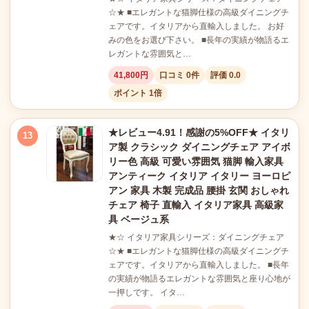
☆★ ■エレガントな猫脚仕様の高級ダイニングチ
ェアです。イタリアから直輸入しました。 お好
みの色をお選び下さい。 ■長年の実績が物語るエ
レガントな雰囲気と…
41,800円
口コミ 0件
評価 0.0
ポイント 1倍
★レビュー4.91！感謝の5%OFF★ イタリ
13
ア製 クラシック ダイニングチェア アイボ
リー色 高級 可愛い雰囲気 猫脚 輸入家具
アンティーク イタリア イタリー ヨーロピ
アン 家具 木製 完成品 腰掛 玄関 おしゃれ
チェア 椅子 直輸入 イタリア家具 高級家
具 ベージュ系
★☆ イタリア家具シリーズ：ダイニングチェア
☆★ ■エレガントな猫脚仕様の高級ダイニングチ
ェアです。イタリアから直輸入しました。 ■長年
の実績が物語るエレガントな雰囲気と座り心地が
一押しです。 イタ…