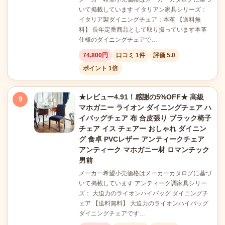
いて掲載しています イタリアン家具シリーズ：
イタリア製ダイニングチェア：本革 【送料無
料】 長年定番商品として取り扱っています本革
仕様のダイニングチェアで…
74,800円
口コミ 1件
評価 5.0
ポイント 1倍
★レビュー4.91！感謝の5%OFF★ 高級
9
マホガニー ライオン ダイニングチェア ハ
イバッグチェア 布 合皮張り ブラック椅子
チェア イス チェアー おしゃれ ダイニン
グ 食卓 PVCレザー アンティークチェア
アンティーク マホガニー材 ロマンチック
男前
メーカー希望小売価格はメーカーカタログに基づ
いて掲載しています アンティーク調家具シリー
ズ： 大迫力のライオンハイバッグ ダイニングチ
ェア 【送料無料】 大迫力のライオンハイバッグ
ダイニングチェアです…