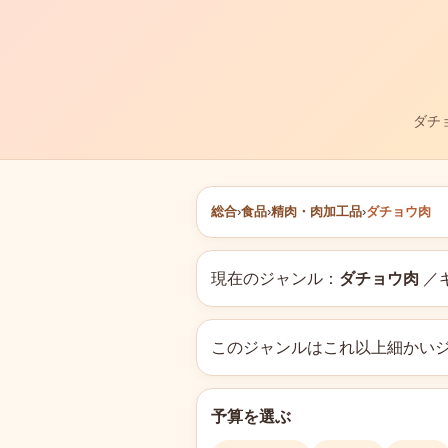
ダチ
総合
›
食品
›
精肉・肉加工品
›
ダチョウ肉
現在のジャンル：
ダチョウ肉
／
このジャンルはこれ以上細かい
予算を選ぶ