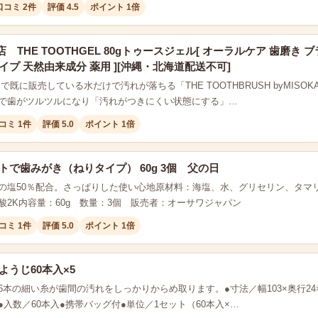
口コミ 2件
評価 4.5
ポイント 1倍
 THE TOOTHGEL 80gトゥースジェル[ オーラルケア 歯磨き
イプ 天然由来成分 薬用 ][沖縄・北海道配送不可]
Eで既に販売している水だけで汚れが落ちる「THE TOOTHBRUSH byMI
で歯がツルツルになり「汚れがつきにくい状態にする」…
コミ 1件
評価 5.0
ポイント 1倍
トで歯みがき（ねりタイプ） 60g 3個 父の日
の塩50％配合。さっぱりした使い心地原材料：海塩、水、グリセリン、タマ
酸2K内容量：60g 数量：3個 販売者：オーサワジャパン
コミ 1件
評価 5.0
ポイント 1倍
ようじ60本入×5
6本の細い糸が歯間の汚れをしっかりからめ取ります。●寸法／幅103×奥行24
●入数／60本入●携帯バッグ付●単位／1セット（60本入×…