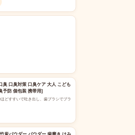
口臭 口臭対策 口臭ケア 大人 こども
臭予防 個包装 携帯用]
0秒ほどすすいで吐き出し、歯ブラシでブラ
 竹炭パウダー パウダー 歯磨き はみ