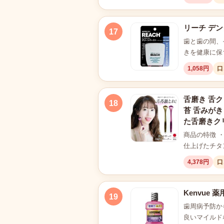
リーチ デン
17
歯と歯の間、
きを健康に保
1,058円
口
舌磨き 舌ク
18
苔 舌みがき
た舌磨きクリー
商品の特徴 
仕上げたチタ
4,378円
口
Kenvue
19
歯周病予防か
良いマイルドな