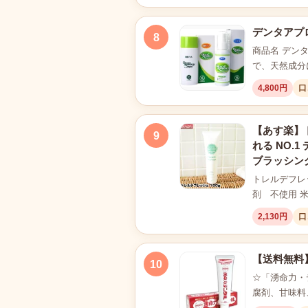
デンタアプロ
8
商品名 デン
で、天然成分
4,800円
口
【あす楽】トレ
9
れる NO.
ブラッシン
トレルデフレッ
剤 不使用 
2,130円
口
【送料無料】
10
☆「湧命力・
腐剤、甘味料