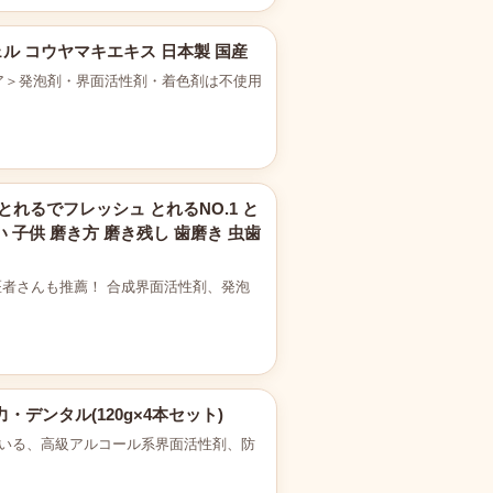
ル コウヤマキエキス 日本製 国産
ケア＞発泡剤・界面活性剤・着色剤は不使用
ュ とれるでフレッシュ とれるNO.1 と
い 子供 磨き方 磨き残し 歯磨き 虫歯
。 歯医者さんも推薦！ 合成界面活性剤、発泡
デンタル(120g×4本セット)
ている、高級アルコール系界面活性剤、防