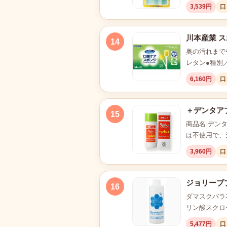
3,539円
口
川本産業 
14
奥の汚れまで
レタン●種別
6,160円
口
＋デンタアプ
15
商品名 デン
は不使用で、
3,960円
口
ジョリーブプ
16
ダマスクバラ
リン酸スクロ
5,477円
口