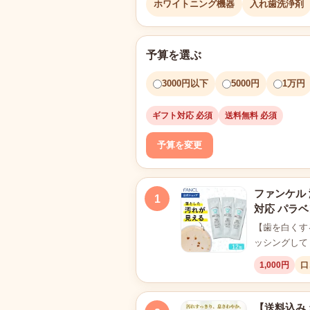
ホワイトニング機器
入れ歯洗浄剤
予算を選ぶ
3000円以下
5000円
1万円
ギフト対応 必須
送料無料 必須
予算を変更
ファンケル 
1
対応 パラベ
【歯を白くす
ッシングして
1,000円
口
【送料込み 