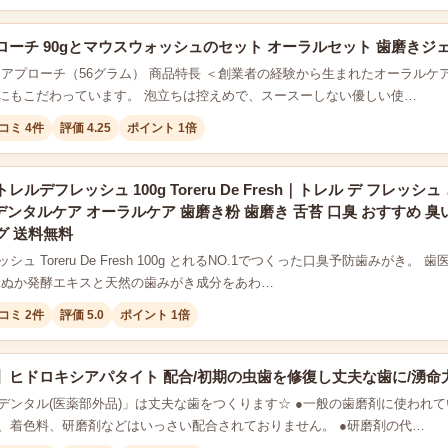
ーチ 90gとマウスウォッシュのセット オーラルセット 歯磨きジェ
タアプローチ（56グラム） 商品特長 ＜創業者の経験から生まれたオーラル
にもこだわっています。 泡立ちは控えめで、スースーしない優しい使…
コミ 4件
評価 4.25
ポイント 1倍
ルデフレッシュ 100g Toreru De Fresh｜トレル デ フレッシ
1 デンタルケア オーラルケア 歯磨き粉 歯磨き 舌苔 口臭 おすすめ 臭
グ 送料無料
シュ Toreru De Fresh 100g とれるNO.1でつくった口臭予防歯みがき
米ぬか発酵エキスと天然の歯みがき成分をあわ…
コミ 2件
評価 5.0
ポイント 1倍
ヒドロキシアパタイト 配合/初期の虫歯を修復し丈夫な歯に/湧命力・
デンタル(医薬部外品)」は丈夫な歯をつくります☆ ●一般の歯磨剤に使われ
、着色料、研磨剤などはいっさい配合されておりません。 ●研磨剤の代…