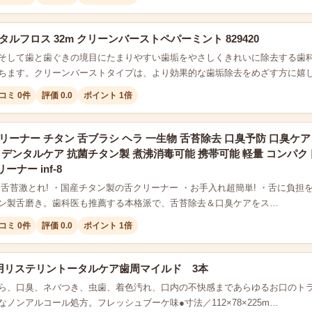
タルフロス 32m クリーンバーストペパーミント 829420
そして歯と歯ぐきの境目にたまりやすい歯垢をやさしくきれいに除去する歯
ちます。クリーンバーストタイプは、より効果的な歯垢除去をめざす方に嬉
コミ 0件
評価 0.0
ポイント 1倍
リーナー チタン 舌ブラシ ヘラ 一生物 舌苔除去 口臭予防 口臭ケ
 デンタルケア 抗菌チタン製 煮沸消毒可能 携帯可能 軽量 コンパク
ナー inf-8
・舌苔激とれ! ・国産チタン製の舌クリーナー ・お手入れ超簡単! ・舌に負担
ン製舌磨き。歯科医も推薦する本格派で、舌苔除去＆口臭ケアをス…
コミ 0件
評価 0.0
ポイント 1倍
 薬用リステリントータルケア歯周マイルド 3本
ら、口臭、ネバつき、虫歯、着色汚れ、口内の不快感まであらゆるお口のト
ノンアルコール処方。フレッシュブーケ味●寸法／112×78×225m…