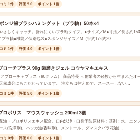
コミ 1件
評価 5.0
ポイント 1倍
スポンジ歯ブラシハミングット（プラ軸）50本×4
やさしくキャッチ。折れにくいプラ軸タイプ。●サイズ／M●寸法／長さ約150
／プラ軸●機能／個別包装●スポンジサイズ／M（径約17×約20…
コミ 1件
評価 4.0
ポイント 1倍
ローチプラス 90g 歯磨きジェル コウヤマキエキス
タアプローチ＋プラス（90グラム） 商品特長 ＜創業者の経験から生まれた
天然成分にもこだわっています。 泡立ちは控えめで、スースーしない…
コミ 1件
評価 5.0
ポイント 1倍
ロポリス マウスウォッシュ 200ml 3個
花油・プロポリスエキス配合。口内洗浄・口臭予防原材料：基剤：水、エタノー
ース(洗浄剤)、ハッカ油(香味剤)、メントール、ダマスクバラ花油(…
コミ 0件
評価 0.0
ポイント 1倍