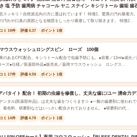
き 塩 予防 歯周病 チャコール ヤニ ステイン キシリトール 歯垢 歯石
息スッキリ！自然派志向の方に選ばれています！ 特徴1、驚異の汚れ吸着力
の汚れや口臭の原因となる物質をしっかり吸着して取り除きます。 特徴2…
コミ 19件
評価 4.37
ポイント 1倍
用マウスウォッシュロングスピン ローズ 100個
果のあるCPC配合。キシリトール配合で虫歯予防にも。●容量／12ml●成分
ローズ●仕様／医薬部外品●販売名／薬用マウスウォッシュ ロングス…
コミ 17件
評価 4.59
ポイント 1倍
パタイト 配合！ 初期の虫歯を修復し、丈夫な歯に/ユー 湧命力デンタ
デンタル(医薬部外品)」は丈夫な歯をつくります☆ ●一般の歯磨剤に使われ
、着色料、研磨剤などはいっさい配合されておりません。 ●研磨剤の代…
コミ 14件
評価 4.79
ポイント 1倍
LL50%OFFセール】薬用 マウスウォッシュ【BLESS DENTAL RI