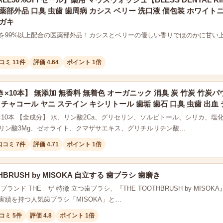
薬部外品 口臭 虫歯 歯周病 カシス ベリー 洗口液 個包装 ホワイト
ミガキ
を99%以上配合の医薬部外品！カシスとベリーの優しい香りでほのかに甘い
コミ 11件
評価 4.64
ポイント 1倍
×10本】 無添加 無香料 無着色 オーガニック 消臭 炭 竹炭 竹炭パ
 チャコール ヤニ ステイン キシリトール 歯垢 歯石 口臭 虫歯 出
0g×10本 【全成分】 水、リン酸2Ca、グリセリン、ソルビトール、シリカ、
リン酸3Mg、ゼオライト、クマザサエキス、グリチルリチン酸…
口コミ 7件
評価 4.71
ポイント 1倍
THBRUSH by MISOKA 自立する 歯ブラシ 歯磨き
ブランド THE ザ 特徴 立つ歯ブラシ、『THE TOOTHBRUSH by MIS
実績を持つ人気歯ブラシ「MISOKA」と…
コミ 5件
評価 4.8
ポイント 1倍