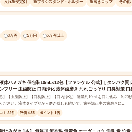
入れ歯安定剤
歯ブラシスタンド・ホルダー
歯磨きコップ
その他
3万円
5万円
5万円以上
液体ハミガキ 個包装10mL×12包【ファンケル 公式】[ タンパク質 
ンフリー 虫歯防止 口内浄化 液体歯磨き 汚れごっそり 口臭対策 口
る】【虫歯防止】【口臭防止】【口内浄化】 適量約10mLを口に含み、約2
ください。液体タイプだから磨き残しも防いで、歯科矯正中の歯磨きに…
コミ 22件
評価 4.55
ポイント 1倍
炭はみがき 1本】 無添加 無香料 無着色 オーガニック 消臭 炭 竹炭