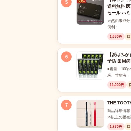
5
送料無料 医
セール ハ
天然由来成分
便利！
1,650円
口
【炭はみがき
6
予防 歯周病
■容量 10
炭、竹酢液、
11,000円
THE TOO
7
商品詳細情報 
本以上の販売
1,870円
口