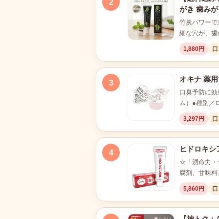
2
がき 歯みが
竹炭パワーで
細な穴が、歯
1,880円
口
オキナ 薬
3
口臭予防に効
ム）●種別／
3,297円
口
ヒドロキシア
4
☆「湧命力・
腐剤、甘味料
5,860円
口
【神トク：A