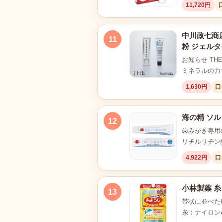
11,720円
中川政七商店
11
粉 ジェルタ
お知らせ TH
ミネラルの力
1,630円
口
海の精 ソル
12
歯みがき専用
リチルリチン
4,922円
口
小林製薬 糸
13
帯状に並べた
糸：ナイロン