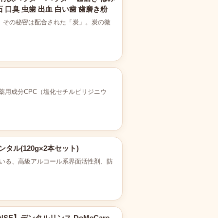
 口臭 虫歯 出血 白い歯 歯磨き粉
。 その秘密は配合された「炭」。炭の微
／薬用成分CPC（塩化セチルピリジニウ
ル(120g×2本セット)
ている、高級アルコール系界面活性剤、防
NSE】デンタルリンス DoMeCare