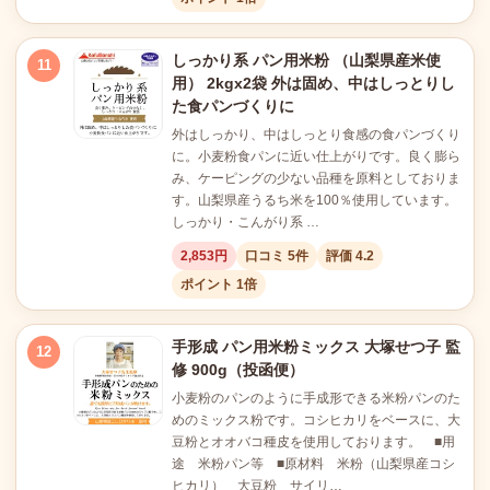
しっかり系 パン用米粉 （山梨県産米使
11
用） 2kgx2袋 外は固め、中はしっとりし
た食パンづくりに
外はしっかり、中はしっとり食感の食パンづくり
に。小麦粉食パンに近い仕上がりです。良く膨ら
み、ケーピングの少ない品種を原料としておりま
す。山梨県産うるち米を100％使用しています。
しっかり・こんがり系 …
2,853円
口コミ 5件
評価 4.2
ポイント 1倍
手形成 パン用米粉ミックス 大塚せつ子 監
12
修 900g（投函便）
小麦粉のパンのように手成形できる米粉パンのた
めのミックス粉です。コシヒカリをベースに、大
豆粉とオオバコ種皮を使用しております。 ■用
途 米粉パン等 ■原材料 米粉（山梨県産コシ
ヒカリ） 大豆粉 サイリ…