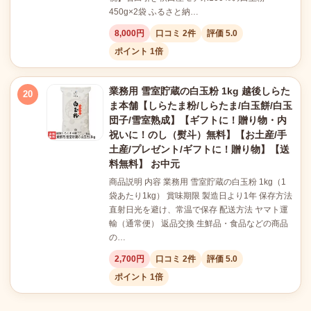
450g×2袋 ふるさと納…
8,000円
口コミ 2件
評価 5.0
ポイント 1倍
業務用 雪室貯蔵の白玉粉 1kg 越後しらた
20
ま本舗【しらたま粉/しらたま/白玉餅/白玉
団子/雪室熟成】【ギフトに！贈り物・内
祝いに！のし（熨斗）無料】【お土産/手
土産/プレゼント/ギフトに！贈り物】【送
料無料】 お中元
商品説明 内容 業務用 雪室貯蔵の白玉粉 1kg（1
袋あたり1kg） 賞味期限 製造日より1年 保存方法
直射日光を避け、常温で保存 配送方法 ヤマト運
輸（通常便） 返品交換 生鮮品・食品などの商品
の…
2,700円
口コミ 2件
評価 5.0
ポイント 1倍