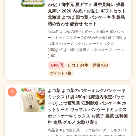
わせ) / 御中元 夏ギフト 暑中見舞い 残暑
見舞い 2026 内祝い お返し ギフトセット
北海道 よつば 四つ葉 パンケーキ 乳製品
詰め合わせ 詰合せ セット
商品名 よつ葉の贈りものセットB(SH-B)(パンケ
ーキミックスとスープの詰め合わせ) 商品内容 よ
つ葉 のバターミルクパンケーキミックス
(450g)×2 よつ葉 北海道ミルクのスープ コーン
(160…
3,480円
口コミ 24件
評価 4.63
ポイント 1倍
よつ葉 よつ葉のバターミルクパンケーキ
2
ミックス (1袋 450g/北海道内限定パッケ
ージ) よつ葉乳業 江別製粉 パンケーキ ホ
ットケーキ ワッフル パンケーキミックス
ホットケーキミックス お菓子 製菓 送料無
料 食品 グルメ お取り寄せ
商品名 ■よつ葉乳業 よつ葉のバターミルクパン