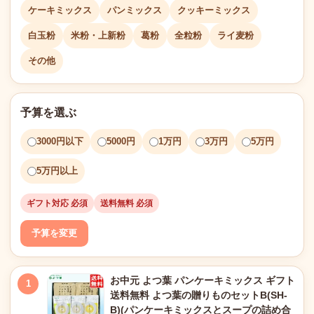
ケーキミックス
パンミックス
クッキーミックス
白玉粉
米粉・上新粉
葛粉
全粒粉
ライ麦粉
その他
予算を選ぶ
3000円以下
5000円
1万円
3万円
5万円
5万円以上
ギフト対応 必須
送料無料 必須
予算を変更
お中元 よつ葉 パンケーキミックス ギフト
1
送料無料 よつ葉の贈りものセットB(SH-
B)(パンケーキミックスとスープの詰め合