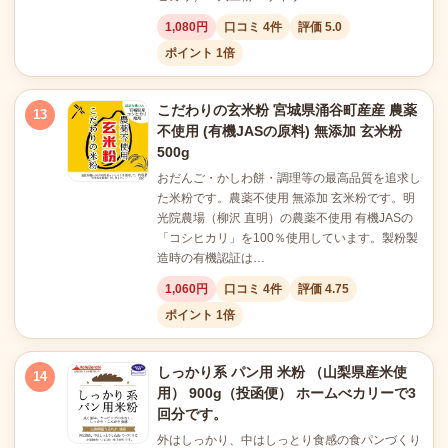
1,080円
口コミ 4件
評価 5.0
ポイント 1倍
こだわりの玄米粉 宮城県涌谷町産産 農薬
13
不使用 (有機JASの原料) 無添加 玄米粉
500g
おだんご・かしわ餅・調理等の最高品質を追求し
た米粉です。農薬不使用 無添加 玄米粉です。明
光院農場（柳沢 直明）の農薬不使用 有機JASの
「コシヒカリ」を100％使用しています。製粉製
造時の有機認証は…
1,060円
口コミ 4件
評価 4.75
ポイント 1倍
しっかり系 パン用 米粉 （山梨県産米使
14
用） 900g（投函便） ホームべカリーで3
回分です。
外はしっかり、中はしっとり食感の食パンづくり