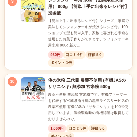
シフォンケーキ用 米粉 （山梨県産米使
9
用） 900g 【簡単上手に出来るレシピ付】
投函便
【簡単上手に出来るレシピ付】シリーズ。家庭で
美味しくシフォンケーキが焼けるレシピ付。100
ショップで型も簡単入手。家族に喜ばれる米粉を
使用したお菓子作りができます。シフォンケーキ
用米粉 900g 新ガ…
930円
口コミ 6件
評価 5.0
ポイント 1倍
俺の米粉 三代目 農薬不使用 (有機JASの
10
ササニシキ) 無添加 玄米粉 500g
農薬不使用 無添加 玄米粉です。有機ファーマー
を代表する宮城県涌谷町の黒澤ライスサービスの
農薬不使用 有機JASの「ササニシキ」を100％使
用しています。製粉製造時の有機認証は取得して
おりませんので、…
1,060円
口コミ 5件
評価 5.0
ポイント 1倍