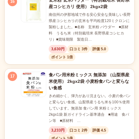
玄米粉 玄米パウダー（特別栽培米 長野県
16
産コシヒカリ 使用） 2kgx2袋
南信州の伊那地域で作る安心安全な美味しい長野
県産コシヒカリの玄米を平均粒度120ミクロンに
製粉しました。■名称 玄米粉 パウダー ■原材
料 うるち米（特別栽培米 長野県産コシヒカ
リ）■賞味期限 製造日…
3,630円
口コミ 3件
評価 5.0
ポイント 1倍
食パン用米粉ミックス 無添加 （山梨県産
17
米使用） 2kgx2袋 小麦粉食パンと変らな
い食感
きめ細かく、弾力があり沈まない。小麦の食パン
と変らない食感。山梨県産うるち米を100％使用
しています。無添加 食パン用 米粉ミックス
2kgx1袋 新ガイドライン基準適合 ■用途 食パ
ン等 ■原材料 …
3,233円
口コミ 2件
評価 4.5
ポイント 1倍