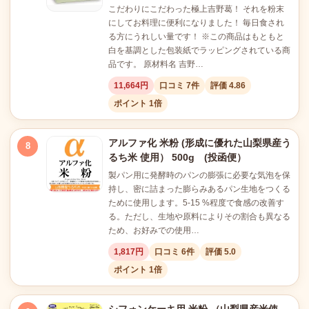
こだわりにこだわった極上吉野葛！ それを粉末
にしてお料理に便利になりました！ 毎日食され
る方にうれしい量です！ ※この商品はもともと
白を基調とした包装紙でラッピングされている商
品です。 原材料名 吉野…
11,664円
口コミ 7件
評価 4.86
ポイント 1倍
アルファ化 米粉 (形成に優れた山梨県産う
8
るち米 使用） 500g (投函便）
製パン用に発酵時のパンの膨張に必要な気泡を保
持し、密に詰まった膨らみあるパン生地をつくる
ために使用します。5-15 %程度で食感の改善す
る。ただし、生地や原料によりその割合も異なる
ため、お好みでの使用…
1,817円
口コミ 6件
評価 5.0
ポイント 1倍