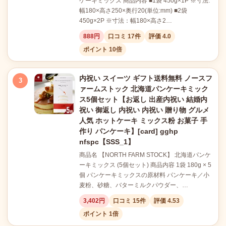
ケーキミックス 商品内容 ■1袋 450g×1P ※寸法:
幅180×高さ250×奥行20(単位:mm) ■2袋
450g×2P ※寸法：幅180×高さ2…
888円
口コミ 17件
評価 4.0
ポイント 10倍
内祝い スイーツ ギフト送料無料 ノースフ
3
ァームストック 北海道パンケーキミック
ス5個セット【お返し 出産内祝い 結婚内
祝い 御返し 内祝い 内祝い 贈り物 グルメ
人気 ホットケーキ ミックス粉 お菓子 手
作り パンケーキ】[card] gghp
nfspc【SSS_1】
商品名 【NORTH FARM STOCK】 北海道パンケ
ーキミックス (5個セット) 商品内容 1袋 180g × 5
個 パンケーキミックスの原材料 パンケーキ／小
麦粉、砂糖、バターミルクパウダー、…
3,402円
口コミ 15件
評価 4.53
ポイント 1倍