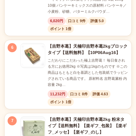
10個 パンケーキミックスの原材料 パンケーキ／
小麦粉、砂糖、バターミルクパウダ…
6,020円
口コミ 9件
評価 5.0
ポイント 1倍
【吉野本葛】天極印吉野本葛2kgブロック
6
タイプ【送料無料】【10P06Aug16】
こだわりにこだわった極上吉野葛！ 毎日食され
る方にお徳用2kg ※写真は1kgのものです ※この
商品はもともと白を基調とした包装紙でラッピン
グされている商品です。 原材料名 吉野葛澱粉 内
容量 2kg…
11,232円
口コミ 8件
評価 4.63
ポイント 1倍
【吉野本葛】天極印吉野本葛2kg 粉末タ
7
イプ【送料無料】【楽ギフ_包装】【楽ギ
フ_メッセ】【楽ギフ_のし】