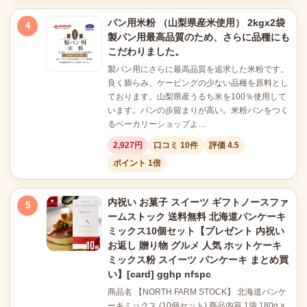
パン用米粉 （山梨県産米使用） 2kgx2袋
4
製パン用最高品質のため、さらに品種にも
こだわりました。
製パン用にさらに最高品質を追求した米粉です。
良く膨らみ、ケーピングの少ない品種を原料とし
ております。山梨県産うるち米を100％使用して
います。パンの歩留まりが高い。米粉パンをつく
るベーカリーショップよ…
2,927円
口コミ 10件
評価 4.5
ポイント 1倍
内祝い お菓子 スイーツ ギフトノースファ
5
ームストック 送料無料 北海道パンケーキ
ミックス10個セット【プレゼント 内祝い
お返し 贈り物 グルメ 人気 ホットケーキ
ミックス粉 スイーツ パンケーキ まとめ買
い】[card] gghp nfspc
商品名 【NORTH FARM STOCK】 北海道パンケ
ーキミックス (10個セット) 商品内容 1袋 180g ×