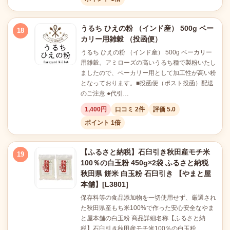
うるち ひえの粉 （インド産） 500g ベー
18
カリー用雑穀 （投函便）
うるち ひえの粉 （インド産） 500g ベーカリー
用雑穀。アミローズの高いうるち種で製粉いたし
ましたので、ベーカリー用として加工性が高い粉
となっております。■投函便（ポスト投函）配送
のご注意 ●代引…
1,400円
口コミ 2件
評価 5.0
ポイント 1倍
【ふるさと納税】石臼引き秋田産モチ米
19
100％の白玉粉 450g×2袋 ふるさと納税
秋田県 餅米 白玉粉 石臼引き 【やまと屋
本舗】[L3801]
保存料等の食品添加物を一切使用せず、厳選され
た秋田県産もち米100%で作った安心安全なやま
と屋本舗の白玉粉 商品詳細名称【ふるさと納
税】石臼引き秋田産モチ米100％の白玉粉