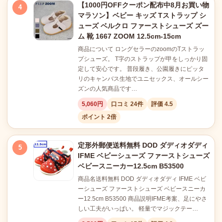
【1000円OFFクーポン配布中8月お買い物
4
マラソン】ベビー キッズ Tストラップ シ
ューズ ベルクロ ファーストシューズ ズー
ム 靴 1667 ZOOM 12.5cm-15cm
商品について ロングセラーのzoomのTストラッ
プシューズ。 T字のストラップが甲をしっかり固
定して安心です。 普段履き、公園履きにピッタ
リのキャンバス生地でユニセックス、オールシー
ズンの人気商品です…
5,060円
口コミ 24件
評価 4.5
ポイント 2倍
定形外郵便送料無料 DOD ダディオダディ
5
IFME ベビーシューズ ファーストシューズ
ベビースニーカー12.5cm B53500
商品名送料無料 DOD ダディオダディ IFME ベビ
ーシューズ ファーストシューズ ベビースニーカ
ー12.5cm B53500 商品説明IFME考案、足にやさ
しい工夫がいっぱい。 軽量でマジックテー…