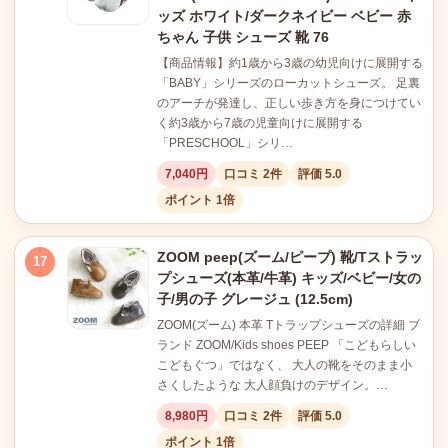
ッズ ホワイト/ダークネイビー ベビー 赤
ちゃん 子供 シューズ 靴 76
【商品情報】約1歳から3歳の幼児向けに展開する
「BABY」シリーズのローカットシューズ。 足裏
のアーチが発達し、正しい歩き方を身につけてい
く約3歳から7歳の児童向けに展開する
「PRESCHOOL」シリ…
7,040円
口コミ 2件
評価 5.0
ポイント 1倍
ZOOM peep(ズーム/ピープ) 靴/Tストラッ
17
プシューズ(本革/牛革) キッズ/ベビー/女の
子/男の子 グレージュ (12.5cm)
ZOOM(ズーム) 本革 Tトラップシューズの詳細 ブ
ランド ZOOM/Kids shoes PEEP 「こどもらしい
こどもぐつ」ではなく、 大人の靴をそのまま小
さくしたような 大人顔負けのデザイン。…
8,980円
口コミ 2件
評価 5.0
ポイント 1倍