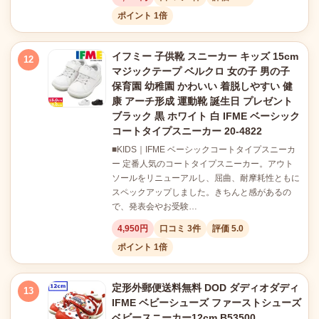
ポイント 1倍
イフミー 子供靴 スニーカー キッズ 15cm
12
マジックテープ ベルクロ 女の子 男の子
保育園 幼稚園 かわいい 着脱しやすい 健
康 アーチ形成 運動靴 誕生日 プレゼント
ブラック 黒 ホワイト 白 IFME ベーシック
コートタイプスニーカー 20-4822
■KIDS｜IFME ベーシックコートタイプスニーカ
ー 定番人気のコートタイプスニーカー。アウト
ソールをリニューアルし、屈曲、耐摩耗性ともに
スペックアップしました。きちんと感があるの
で、発表会やお受験…
4,950円
口コミ 3件
評価 5.0
ポイント 1倍
定形外郵便送料無料 DOD ダディオダディ
13
IFME ベビーシューズ ファーストシューズ
ベビースニーカー12cm B53500