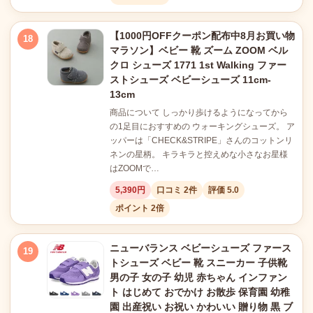
【1000円OFFクーポン配布中8月お買い物
18
マラソン】ベビー 靴 ズーム ZOOM ベル
クロ シューズ 1771 1st Walking ファー
ストシューズ ベビーシューズ 11cm-
13cm
商品について しっかり歩けるようになってから
の1足目におすすめの ウォーキングシューズ。 ア
ッパーは「CHECK&STRIPE」さんのコットンリ
ネンの星柄。 キラキラと控えめな小さなお星様
はZOOMで…
5,390円
口コミ 2件
評価 5.0
ポイント 2倍
ニューバランス ベビーシューズ ファース
19
トシューズ ベビー 靴 スニーカー 子供靴
男の子 女の子 幼児 赤ちゃん インファン
ト はじめて おでかけ お散歩 保育園 幼稚
園 出産祝い お祝い かわいい 贈り物 黒 ブ