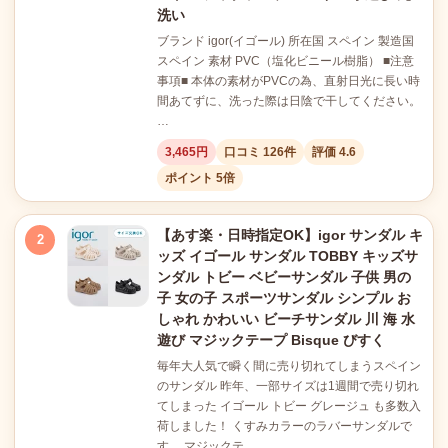
洗い
ブランド igor(イゴール) 所在国 スペイン 製造国
スペイン 素材 PVC（塩化ビニール樹脂） ■注意
事項■ 本体の素材がPVCの為、直射日光に長い時
間あてずに、洗った際は日陰で干してください。
…
3,465円
口コミ 126件
評価 4.6
ポイント 5倍
【あす楽・日時指定OK】igor サンダル キ
2
ッズ イゴール サンダル TOBBY キッズサ
ンダル トビー ベビーサンダル 子供 男の
子 女の子 スポーツサンダル シンプル お
しゃれ かわいい ビーチサンダル 川 海 水
遊び マジックテープ Bisque びすく
毎年大人気で瞬く間に売り切れてしまうスペイン
のサンダル 昨年、一部サイズは1週間で売り切れ
てしまった イゴール トビー グレージュ も多数入
荷しました！ くすみカラーのラバーサンダルで
す。 マジックテ…