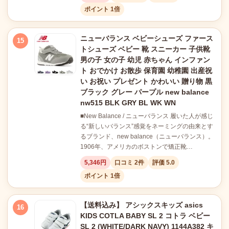
ポイント 1倍
ニューバランス ベビーシューズ ファース
15
トシューズ ベビー 靴 スニーカー 子供靴
男の子 女の子 幼児 赤ちゃん インファン
ト おでかけ お散歩 保育園 幼稚園 出産祝
い お祝い プレゼント かわいい 贈り物 黒
ブラック グレー パープル new balance
nw515 BLK GRY BL WK WN
■New Balance / ニューバランス 履いた人が感じ
る“新しいバランス”感覚をネーミングの由来とす
るブランド、new balance（ニューバランス）。
1906年、アメリカのボストンで矯正靴…
5,346円
口コミ 2件
評価 5.0
ポイント 1倍
【送料込み】 アシックスキッズ asics
16
KIDS COTLA BABY SL 2 コトラ ベビー
SL 2 (WHITE/DARK NAVY) 1144A382 キ