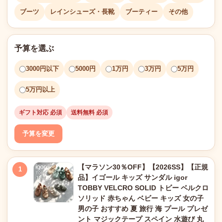
ブーツ
レインシューズ・長靴
ブーティー
その他
予算を選ぶ
3000円以下
5000円
1万円
3万円
5万円
5万円以上
ギフト対応 必須
送料無料 必須
予算を変更
【マラソン30％OFF】【2026SS】【正規
1
品】イゴール キッズ サンダル igor
TOBBY VELCRO SOLID トビー ベルクロ
ソリッド 赤ちゃん ベビー キッズ 女の子
男の子 おすすめ 夏 旅行 海 プール プレゼ
ント マジックテープ スペイン 水遊び 丸