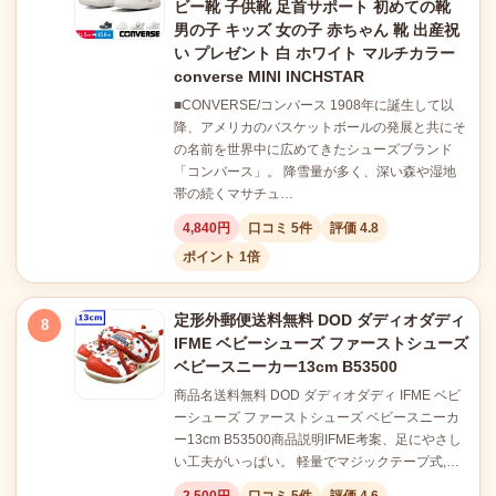
ビー靴 子供靴 足首サポート 初めての靴
男の子 キッズ 女の子 赤ちゃん 靴 出産祝
い プレゼント 白 ホワイト マルチカラー
converse MINI INCHSTAR
■CONVERSE/コンバース 1908年に誕生して以
降、アメリカのバスケットボールの発展と共にそ
の名前を世界中に広めてきたシューズブランド
「コンバース」。 降雪量が多く、深い森や湿地
帯の続くマサチュ…
4,840円
口コミ 5件
評価 4.8
ポイント 1倍
定形外郵便送料無料 DOD ダディオダディ
8
IFME ベビーシューズ ファーストシューズ
ベビースニーカー13cm B53500
商品名送料無料 DOD ダディオダディ IFME ベビ
ーシューズ ファーストシューズ ベビースニーカ
ー13cm B53500商品説明IFME考案、足にやさし
い工夫がいっぱい。 軽量でマジックテープ式,…