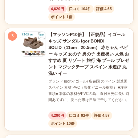
4,620円
口コミ 104件
評価 4.65
ポイント 1倍
【マラソンP10倍】【正規品】イゴール
3
キッズ サンダル igor BONDI
SOLID（11cm - 20.5cm） 赤ちゃん ベビ
ー キッズ 女の子 男の子 出産祝い 人気 お
すすめ 夏 リゾート 旅行 海 プール プレゼ
ント マジックテープ スペイン 水遊び 丸
洗い イー
ブランド igor(イゴール) 所在国 スペイン 製造国
スペイン 素材 PVC（塩化ビニール樹脂） ■注意
事項■ 本体の素材がPVCの為、直射日光に長い時
間あてずに、洗った際は日陰で干してください。
…
4,290円
口コミ 92件
評価 4.57
ポイント 10倍