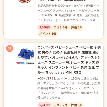
商品名送料無料 DOD ダディオダディ IFME ベビ
ーシューズ ファーストシューズ ベビースニーカ
ー12cm B53500商品説明IFME考案、足にやさし
い工夫がいっぱい。 軽量でマジックテープ式,…
2,500円
口コミ 3件
評価 5.0
ポイント 1倍
コンバース ベビーシューズ ベビー靴 子供
14
靴 男の子 女の子 反射板付き 屈曲性 履か
せやすい おしゃれ かわいい ファーストシ
ューズ スニーカー 靴 シューズ キッズ 赤
ちゃん インファント ベビー 男児 女児 ブ
ルー 青 converse MINI RS 2
■CONVERSE/コンバース 1908年に誕生して以
降、アメリカのバスケットボールの発展と共にそ
の名前を世界中に広めてきたシューズブランド
「コンバース」。 降雪量が多く、深い森や湿地
帯の続くマサチュ…
5,247円
口コミ 2件
評価 5.0