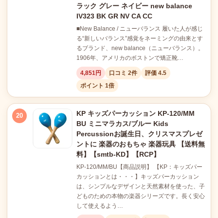
ラック グレー ネイビー new balance
IV323 BK GR NV CA CC
■New Balance / ニューバランス 履いた人が感じ
る“新しいバランス”感覚をネーミングの由来とす
るブランド、new balance（ニューバランス）。
1906年、アメリカのボストンで矯正靴…
4,851円
口コミ 2件
評価 4.5
ポイント 1倍
KP キッズパーカッション KP-120/MM
20
BU ミニマラカス/ブルー Kids
Percussionお誕生日、クリスマスプレゼ
ントに 楽器のおもちゃ 楽器玩具 【送料無
料】【smtb-KD】【RCP】
KP-120/MM/BU【商品説明】 【KP：キッズパー
カッションとは・・・】キッズパーカッション
は、シンプルなデザインと天然素材を使った、子
どものための本物の楽器シリーズです。長く安心
して使えるよう…