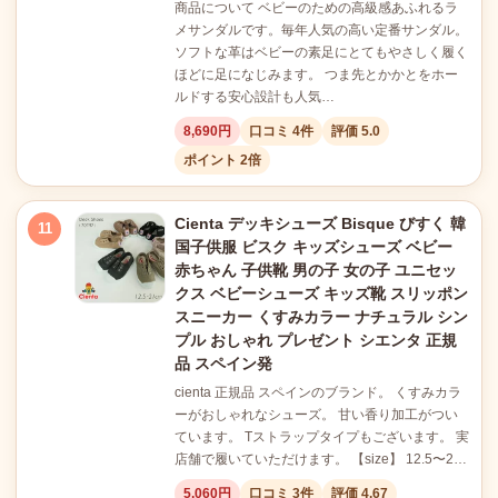
商品について ベビーのための高級感あふれるラ
メサンダルです。毎年人気の高い定番サンダル。
ソフトな革はベビーの素足にとてもやさしく履く
ほどに足になじみます。 つま先とかかとをホー
ルドする安心設計も人気…
8,690円
口コミ 4件
評価 5.0
ポイント 2倍
Cienta デッキシューズ Bisque びすく 韓
11
国子供服 ビスク キッズシューズ ベビー
赤ちゃん 子供靴 男の子 女の子 ユニセッ
クス ベビーシューズ キッズ靴 スリッポン
スニーカー くすみカラー ナチュラル シン
プル おしゃれ プレゼント シエンタ 正規
品 スペイン発
cienta 正規品 スペインのブランド。 くすみカラ
ーがおしゃれなシューズ。 甘い香り加工がつい
ています。 Tストラップタイプもございます。 実
店舗で履いていただけます。 【size】 12.5〜2…
5,060円
口コミ 3件
評価 4.67