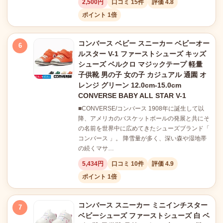
2,500円
口コミ 15件
評価 4.8
ポイント 1倍
コンバース ベビー スニーカー ベビーオー
6
ルスター V-1 ファーストシューズ キッズ
シューズ ベルクロ マジックテープ 軽量
子供靴 男の子 女の子 カジュアル 通園 オ
レンジ グリーン 12.0cm-15.0cm
CONVERSE BABY ALL STAR V-1
■CONVERSE/コンバース 1908年に誕生して以
降、アメリカのバスケットボールの発展と共にそ
の名前を世界中に広めてきたシューズブランド「
コンバース 」。 降雪量が多く、深い森や湿地帯
の続くマサ…
5,434円
口コミ 10件
評価 4.9
ポイント 1倍
コンバース スニーカー ミニインチスター
7
ベビーシューズ ファーストシューズ 白 ベ