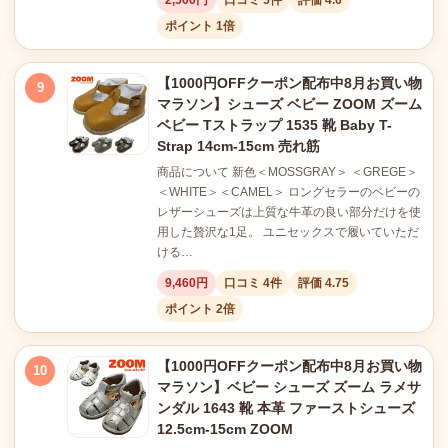
2,500円
口コミ 5件
評価 4.6
ポイント 1倍
【1000円OFFクーポン配布中8月お買い物
9
マラソン】シューズ ベビー ZOOM ズーム
ベビー Tストラップ 1535 靴 Baby T-
Strap 14cm-15cm 売れ筋
商品について 新色＜MOSSGRAY＞ ＜GREGE＞
＜WHITE＞＜CAMEL＞ ロングセラーのベビーの
レザーシューズは上質な牛革の良い部分だけを使
用した贅沢な1足。 ユニセックスで履いていただ
ける…
9,460円
口コミ 4件
評価 4.75
ポイント 2倍
【1000円OFFクーポン配布中8月お買い物
10
マラソン】ベビー シューズ ズーム ラメサ
ンダル 1643 靴 本革 ファーストシューズ
12.5cm-15cm ZOOM