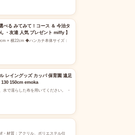
選べる みてみて！コース ＆ 今治タ
友達 人気 プレゼント miffy 】
 × 横22cm ◆ハンカチ本体サイズ：
ル レイングッズ カッパ 保育園 遠足
 150cm emoka
には、水で濡らした布を用いてください。 ・
g素材・材質：アクリル、ポリエステル仕