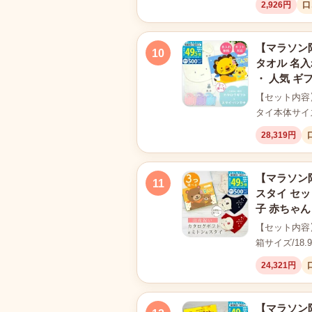
2,926円
口
【マラソン限
10
タオル 名入
・ 人気 ギフ
【セット内容
タイ本体サイズ
28,319円
【マラソン限
11
スタイ セッ
子 赤ちゃん
【セット内容
箱サイズ/18.
24,321円
【マラソン限