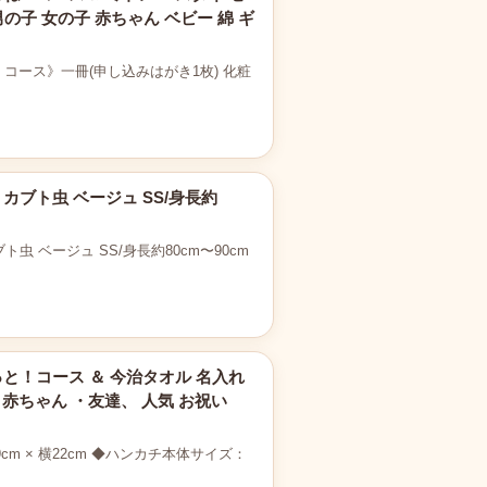
男の子 女の子 赤ちゃん ベビー 綿 ギ
コース》一冊(申し込みはがき1枚) 化粧
カブト虫 ベージュ SS/身長約
虫 ベージュ SS/身長約80cm〜90cm
っと！コース ＆ 今治タオル 名入れ
 赤ちゃん ・友達、 人気 お祝い
 × 横22cm ◆ハンカチ本体サイズ：