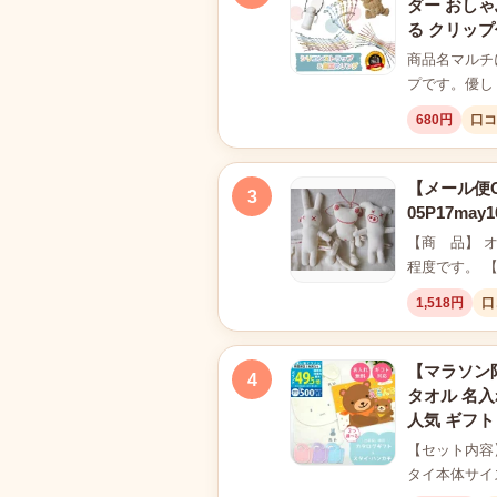
ダー おしゃ
る クリップ
商品名マルチ
プです。優し
680円
口コ
【メール便
3
05P17may1
【商 品】 オ
程度です。 
1,518円
口
【マラソン限
4
タオル 名入
人気 ギフト 
【セット内容
タイ本体サイズ