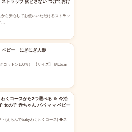
 ストラップ 落とさない つけておけ
んから安心してお使いいただけるストラッ
け…
リ ベビー にぎにぎ人形
ットン100％） 【サイズ】 約15cm
くわくコースから2つ選べる ＆ 今治
 女の子 赤ちゃん パパ ママ ベビー
えらんでbabyわくわくコース) ◆ス