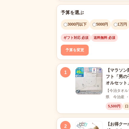
予算を選ぶ
3000円以下
5000円
1万円
ギフト対応 必須
送料無料 必須
予算を変更
【マラソン
1
フト「男の子
オルセット」
【今治タオルブ
県 今治産 
5,500円
口
【お得クー
2