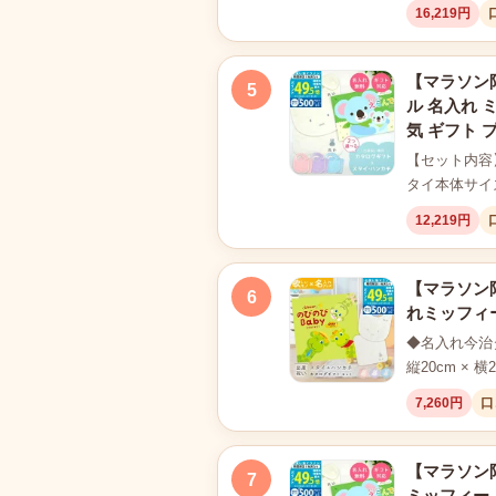
16,219円
【マラソン限
5
ル 名入れ 
気 ギフト プ
【セット内容
タイ本体サイズ
12,219円
【マラソン限
6
れミッフィー
◆名入れ今治タ
縦20cm 
7,260円
口
【マラソン限
7
ミッフィー 