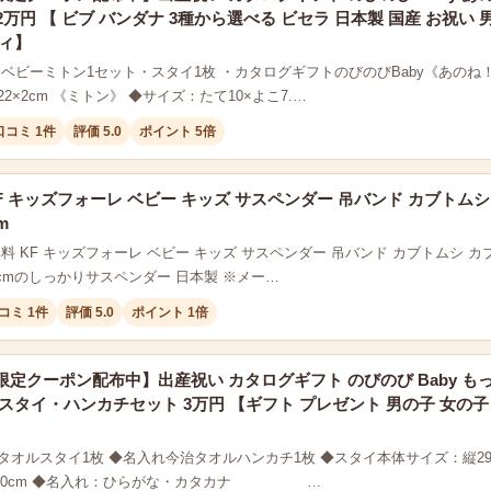
 2万円 【 ビブ バンダナ 3種から選べる ビセラ 日本製 国産 お祝い 
ディ】
・ベビーミトン1セット・スタイ1枚 ・カタログギフトのびのびBaby《あのね！
22×2cm 《ミトン》 ◆サイズ：たて10×よこ7.…
口コミ 1件
評価 5.0
ポイント 5倍
F キッズフォーレ ベビー キッズ サスペンダー 吊バンド カブトムシ 
m
料 KF キッズフォーレ ベビー キッズ サスペンダー 吊バンド カブトムシ カブト
3cmのしっかりサスペンダー 日本製 ※メー…
コミ 1件
評価 5.0
ポイント 1倍
定クーポン配布中】出産祝い カタログギフト のびのび Baby も
スタイ・ハンカチセット 3万円 【ギフト プレゼント 男の子 女の子
オルスタイ1枚 ◆名入れ今治タオルハンカチ1枚 ◆スタイ本体サイズ：縦29cm
× 横20cm ◆名入れ：ひらがな・カタカナ …