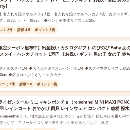
ffy】
】名入れ今治タオルスタイ1枚、名入れ今治タオルハンカチ1枚、カタログギフト(
：縦29cm × 横22cm ◆ハンカチ本体サイズ：縦20c…
コミ 2件
評価 4.5
ポイント 5倍
定クーポン配布中】出産祝い カタログギフト のびのび Baby あ
スタイ・ハンカチセット 1万円 【お祝い ギフト 男の子 女の子 赤
オルスタイ1枚 ◆名入れ今治タオルハンカチ1枚 ◆スタイ本体サイズ：縦29cm
× 横20cm ◆名入れ：ひらがな・カタカナ …
口コミ 1件
評価 5.0
ポイント 5倍
イゼンタール ミニマキシポンチョ（reisenthel MINI MAXI P
羽 レインコート おでかけ 雨具 レインウェア コンパクト 総柄 撥水
ドreisenthelより、撥水加工が施されたポンチョが登場！ 自転車にも乗り
襟元など、フリーサイズながら着やすい工夫があちこちに。風で…