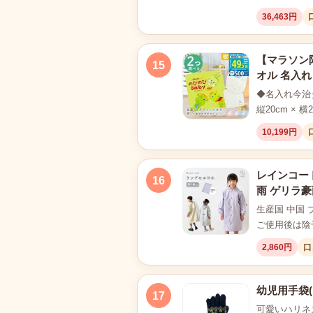
36,463円
【マラソン限
15
オル 名入れ
◆名入れ今治タ
縦20cm 
10,199円
レインコート
16
雨 ゲリラ豪雨
生産国 中国 
ご使用後は陰
2,860円
口
幼児用手袋(ト
17
可愛いハリネ