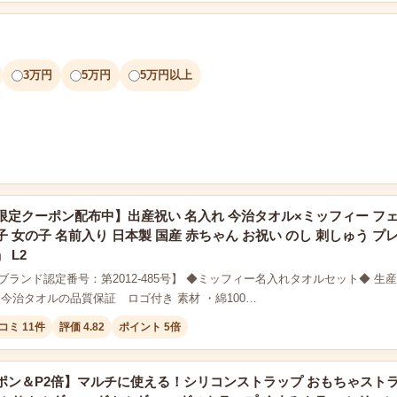
3万円
5万円
5万円以上
限定クーポン配布中】出産祝い 名入れ 今治タオル×ミッフィー フ
 女の子 名前入り 日本製 国産 赤ちゃん お祝い のし 刺しゅう プレゼン
 L2
ランド認定番号：第2012-485号】 ◆ミッフィー名入れタオルセット◆ 生産地 
・今治タオルの品質保証 ロゴ付き 素材 ・綿100…
コミ 11件
評価 4.82
ポイント 5倍
ポン＆P2倍】マルチに使える！シリコンストラップ おもちゃストラ