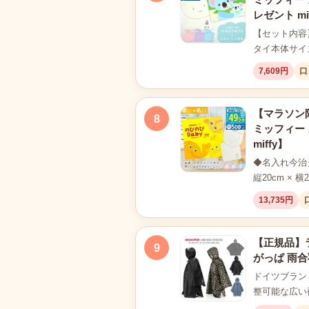
レゼント mi
【セット内容
タイ本体サイズ
7,609円
口
【マラソン限
8
ミッフィー 
miffy】
◆名入れ今治タ
縦20cm 
13,735円
【正規品】ラ
9
がっぱ 雨合
ドイツブラン
整可能な広い