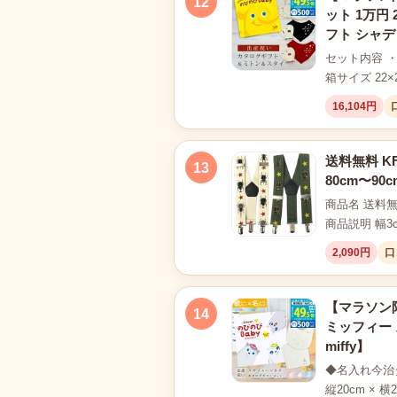
12
ット 1万円
フト シャ
セット内容 
箱サイズ 22×
16,104円
送料無料 K
13
80cm〜90c
商品名 送料無
商品説明 幅
2,090円
口
【マラソン限
14
ミッフィー 
miffy】
◆名入れ今治タ
縦20cm 