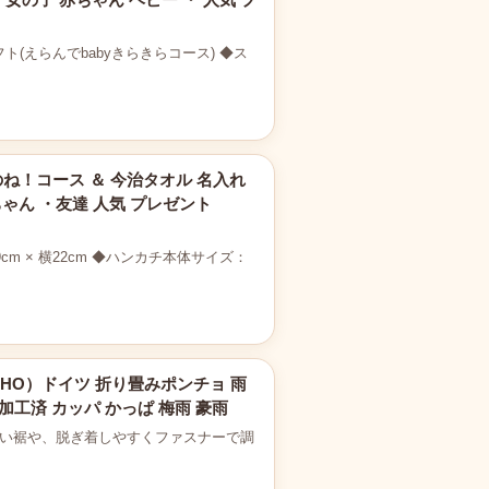
えらんでbabyきらきらコース) ◆ス
のね！コース ＆ 今治タオル 名入れ
ちゃん ・友達 人気 プレゼント
 × 横22cm ◆ハンカチ本体サイズ：
ONCHO）ドイツ 折り畳みポンチョ 雨
加工済 カッパ かっぱ 梅雨 豪雨
やすい裾や、脱ぎ着しやすくファスナーで調