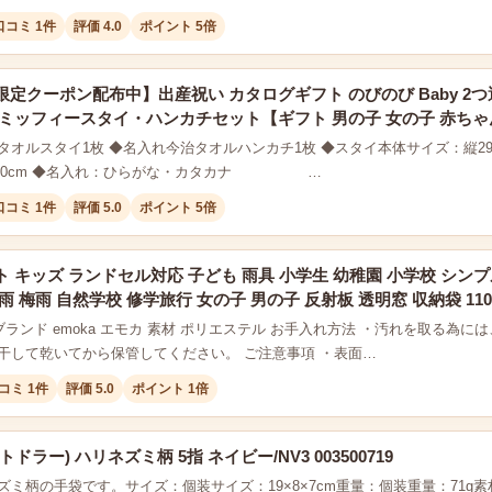
口コミ 1件
評価 4.0
ポイント 5倍
定クーポン配布中】出産祝い カタログギフト のびのび Baby 2つ
ミッフィースタイ・ハンカチセット【ギフト 男の子 女の子 赤ちゃん ・
オルスタイ1枚 ◆名入れ今治タオルハンカチ1枚 ◆スタイ本体サイズ：縦29cm
× 横20cm ◆名入れ：ひらがな・カタカナ …
口コミ 1件
評価 5.0
ポイント 5倍
 キッズ ランドセル対応 子ども 雨具 小学生 幼稚園 小学校 シンプ
 梅雨 自然学校 修学旅行 女の子 男の子 反射板 透明窓 収納袋 110 130
ブランド emoka エモカ 素材 ポリエステル お手入れ方法 ・汚れを取る為
干して乾いてから保管してください。 ご注意事項 ・表面…
コミ 1件
評価 5.0
ポイント 1倍
ドラー) ハリネズミ柄 5指 ネイビー/NV3 003500719
ズミ柄の手袋です。サイズ：個装サイズ：19×8×7cm重量：個装重量：71