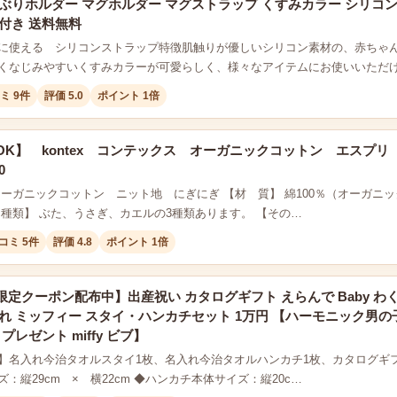
ぶりホルダー マグホルダー マグストラップ くすみカラー シリコン
付き 送料無料
に使える シリコンストラップ特徴肌触りが優しいシリコン素材の、赤ちゃ
くなじみやすいくすみカラーが可愛らしく、様々なアイテムにお使いいただ
ミ 9件
評価 5.0
ポイント 1倍
OK】 kontex コンテックス オーガニックコットン エスプ
0
ーガニックコットン ニット地 にぎにぎ 【材 質】 綿100％（オーガニックコ
【種類】 ぶた、うさぎ、カエルの3種類あります。 【その…
コミ 5件
評価 4.8
ポイント 1倍
定クーポン配布中】出産祝い カタログギフト えらんで Baby わ
れ ミッフィー スタイ・ハンカチセット 1万円 【ハーモニック男の子
プレゼント miffy ビブ】
】名入れ今治タオルスタイ1枚、名入れ今治タオルハンカチ1枚、カタログギフト(
：縦29cm × 横22cm ◆ハンカチ本体サイズ：縦20c…