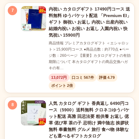
内祝い カタログギフト 17490円コース 送
7
料無料 ゆうパケット配送 「Premium El」
ギフト 御祝い お返し 内祝い 出産内祝い
結婚内祝い お祝い お返し 入園内祝い 快
気祝い 15900円
商品情報 プレミアカタログギフト ＜エシャロッ
ト＞15,900円コース ●商品点数：約770点 ●ペー
ジ数：260ページ 【重要】カタログギフトの有効
期限について 本カタログギフトの商品交換ハガ
キの有…
13,072円
口コミ 567件
評価 4.79
ポイント 2倍
人気 カタログ ギフト 香典返し 6490円コ
8
ース（5900）送料無料 クロネコゆうパケ
ット配送 高雅 回忌法要 粗供養 お返し 偲
草 偲び草 茶の子 忌明け 満中陰志 挨拶状
無料 奉書無料 グルメ 旅行 食べ物 体験な
ども選べるギフトカタログ