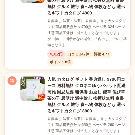
茶の子 忌明け 満中陰志 挨拶状無料 奉書
無料 グルメ 旅行 食べ物 体験なども 選べ
るギフトカタログ 4900
香典返し 法事・法要に 香典返し向け カタログギ
フト 商品掲載点数 約700点 ページ数 324ページ
注意 商品画像は「外のし」となっております
が、特にご指示がない場合、「内のし」でのご準
備となりま…
4,312円
口コミ 242件
評価 4.77
ポイント 8倍
人気 カタログ ギフト 香典返し 9790円コ
15
ース 送料無料 クロネコゆうパケット配送
高雅 回忌法要 粗供養 お返し 偲草 偲び草
茶の子 忌明け 満中陰志 挨拶状無料 奉書
無料 グルメ 旅行 食べ物 体験なども 選べ
るギフトカタログ 8900
香典返し 法事・法要に 香典返し向け カタログギ
フト 商品掲載点数 約650点 ページ数 260ページ
注意 商品画像は「外のし」となっております