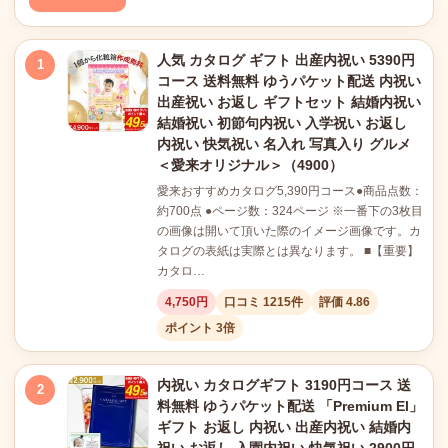
人気 カタログ ギフト 出産内祝い 5390円
1
コース 送料無料 ゆうパケット配送 内祝い
出産祝い お返し ギフトセット 結婚内祝い
結婚祝い 初節句内祝い 入学祝い お返し
内祝い 快気祝い 名入れ 写真入り グルメ
＜愛来オリジナル＞（4900）
愛来おすすめカタログ5,390円コース●商品点数：
約700点 ●ページ数：324ページ ※一番下の3枚目
の画像は開いて頂いた際のイメージ画像です。カ
タログの表紙は実際とは異なります。 ■【重要】
カタロ…
4,750円
口コミ 1215件
評価 4.86
ポイント 3倍
内祝い カタログギフト 3190円コース 送
2
料無料 ゆうパケット配送 「Premium El」
ギフト お返し 内祝い 出産内祝い 結婚内