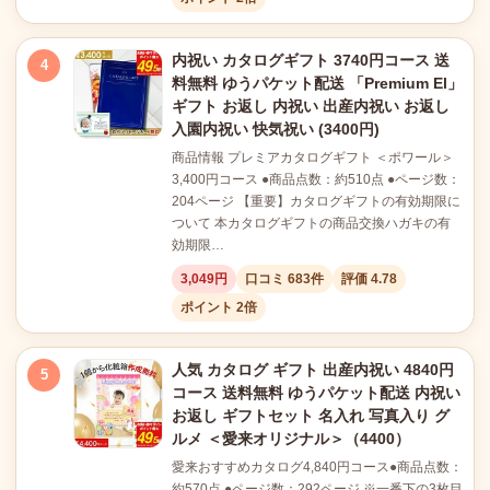
内祝い カタログギフト 3740円コース 送
4
料無料 ゆうパケット配送 「Premium El」
ギフト お返し 内祝い 出産内祝い お返し
入園内祝い 快気祝い (3400円)
商品情報 プレミアカタログギフト ＜ポワール＞
3,400円コース ●商品点数：約510点 ●ページ数：
204ページ 【重要】カタログギフトの有効期限に
ついて 本カタログギフトの商品交換ハガキの有
効期限…
3,049円
口コミ 683件
評価 4.78
ポイント 2倍
人気 カタログ ギフト 出産内祝い 4840円
5
コース 送料無料 ゆうパケット配送 内祝い
お返し ギフトセット 名入れ 写真入り グ
ルメ ＜愛来オリジナル＞（4400）
愛来おすすめカタログ4,840円コース●商品点数：
約570点 ●ページ数：292ページ ※一番下の3枚目