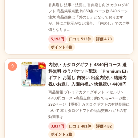
香典返し 法事・法要に 香典返し向け カタログギ
フト 商品掲載点数 約860点 ページ数 340ページ
注意 商品画像は「外のし」となっております
が、特にご指示がない場合、「内のし」でのご準
備となりま…
5,192円
口コミ 513件
評価 4.73
ポイント 8倍
内祝い カタログギフト 4840円コース 送
9
料無料 ゆうパケット配送 「Premium El」
ギフト お返し 内祝い 出産内祝い 結婚内
祝いお返し 入園内祝い 快気祝い 4400円
商品情報 プレミアカタログギフト ＜セルリ＞
4,400円コース ●商品点数：約570点 ●ページ数：
292ページ 【重要】カタログギフトの有効期限に
ついて 本カタログギフトの商品交換ハガキの有
効期限は…
3,837円
口コミ 481件
評価 4.82
ポイント 2倍