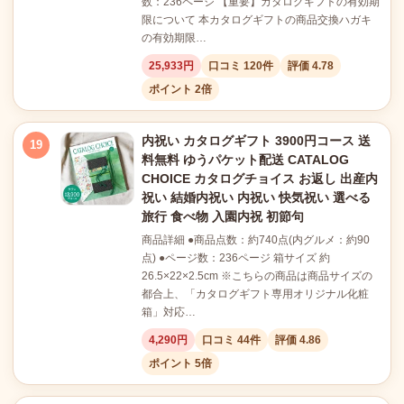
数：236ページ 【重要】カタログギフトの有効期
限について 本カタログギフトの商品交換ハガキ
の有効期限…
25,933円
口コミ 120件
評価 4.78
ポイント 2倍
内祝い カタログギフト 3900円コース 送
19
料無料 ゆうパケット配送 CATALOG
CHOICE カタログチョイス お返し 出産内
祝い 結婚内祝い 内祝い 快気祝い 選べる
旅行 食べ物 入園内祝 初節句
商品詳細 ●商品点数：約740点(内グルメ：約90
点) ●ページ数：236ページ 箱サイズ 約
26.5×22×2.5cm ※こちらの商品は商品サイズの
都合上、「カタログギフト専用オリジナル化粧
箱」対応…
4,290円
口コミ 44件
評価 4.86
ポイント 5倍