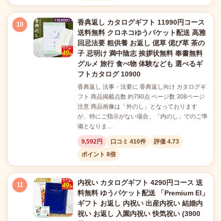
香典返し カタログギフト 11990円コース
10
送料無料 クロネコゆうパケット配送 高雅
回忌法要 粗供養 お返し 偲草 偲び草 茶の
子 忌明け 満中陰志 挨拶状無料 奉書無料
グルメ 旅行 食べ物 体験なども 選べるギ
フトカタログ 10900
香典返し 法事・法要に 香典返し向け カタログギ
フト 商品掲載点数 約790点 ページ数 308ページ
注意 商品画像は「外のし」となっております
が、特にご指示がない場合、「内のし」でのご準
備となりま…
9,592円
口コミ 410件
評価 4.73
ポイント 8倍
内祝い カタログギフト 4290円コース 送
11
料無料 ゆうパケット配送 「Premium El」
ギフト お返し 内祝い 出産内祝い 結婚内
祝い お返し 入園内祝い 快気祝い (3900