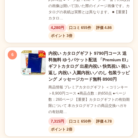
の画像は開いて頂いた際のイメージ画像です。カ
タログの表紙は実際とは異なります。 ■【重要】
カタロ…
4,280円
口コミ 655件
評価 4.86
ポイント 3倍
内祝い カタログギフト 9790円コース 送
6
料無料 ゆうパケット配送 「Premium El」
ギフトカタログ 出産内祝い 快気祝い 祝い
返し 内祝い 入園内祝い／のし 包装ラッピ
ング メッセージカード無料 8900円
商品情報 プレミアカタログギフト ＜コリンキー
＞8,900円コース ●商品点数：約650点 ●ページ
数：260ページ 【重要】カタログギフトの有効期
限について 本カタログギフトの商品交換ハガキ
の有効期…
7,315円
口コミ 650件
評価 4.78
ポイント 2倍