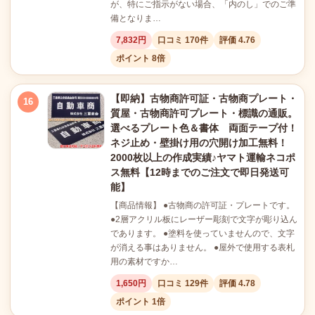
が、特にご指示がない場合、「内のし」でのご準
備となりま…
7,832円
口コミ 170件
評価 4.76
ポイント 8倍
【即納】古物商許可証・古物商プレート・
16
質屋・古物商許可プレート・標識の通販。
選べるプレート色＆書体 両面テープ付！
ネジ止め・壁掛け用の穴開け加工無料！
2000枚以上の作成実績♪ヤマト運輸ネコポ
ス無料【12時までのご注文で即日発送可
能】
【商品情報】 ●古物商の許可証・プレートです。
●2層アクリル板にレーザー彫刻で文字が彫り込ん
であります。 ●塗料を使っていませんので、文字
が消える事はありません。 ●屋外で使用する表札
用の素材ですか…
1,650円
口コミ 129件
評価 4.78
ポイント 1倍