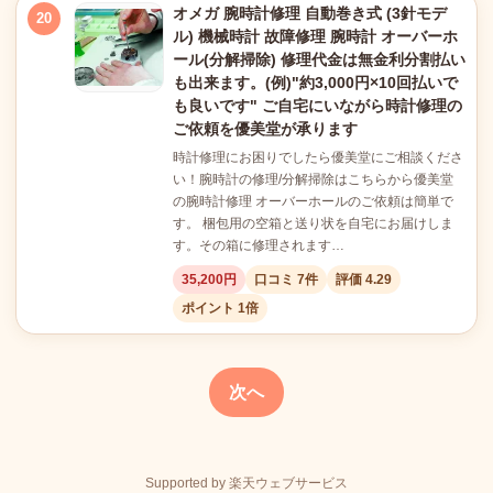
オメガ 腕時計修理 自動巻き式 (3針モデ
20
ル) 機械時計 故障修理 腕時計 オーバーホ
ール(分解掃除) 修理代金は無金利分割払い
も出来ます。(例)"約3,000円×10回払いで
も良いです" ご自宅にいながら時計修理の
ご依頼を優美堂が承ります
時計修理にお困りでしたら優美堂にご相談くださ
い！腕時計の修理/分解掃除はこちらから優美堂
の腕時計修理 オーバーホールのご依頼は簡単で
す。 梱包用の空箱と送り状を自宅にお届けしま
す。その箱に修理されます…
35,200円
口コミ 7件
評価 4.29
ポイント 1倍
次へ
Supported by 楽天ウェブサービス