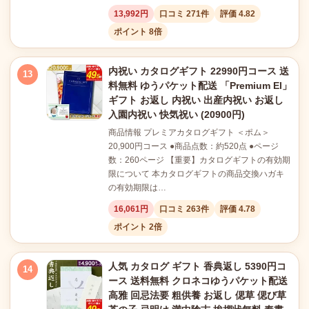
13,992円
口コミ 271件
評価 4.82
ポイント 8倍
内祝い カタログギフト 22990円コース 送
13
料無料 ゆうパケット配送 「Premium El」
ギフト お返し 内祝い 出産内祝い お返し
入園内祝い 快気祝い (20900円)
商品情報 プレミアカタログギフト ＜ポム＞
20,900円コース ●商品点数：約520点 ●ページ
数：260ページ 【重要】カタログギフトの有効期
限について 本カタログギフトの商品交換ハガキ
の有効期限は…
16,061円
口コミ 263件
評価 4.78
ポイント 2倍
人気 カタログ ギフト 香典返し 5390円コ
14
ース 送料無料 クロネコゆうパケット配送
高雅 回忌法要 粗供養 お返し 偲草 偲び草