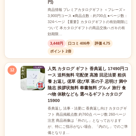
円)
商品情報 プレミアカタログギフト ＜フレーズ＞
3,900円コース ●商品点数：約700点 ●ページ数：
324ページ 【重要】カタログギフトの有効期限に
ついて 本カタログギフトの商品交換ハガキの有
効期限…
3,448円
口コミ 406件
評価 4.75
ポイント 2倍
人気 カタログ ギフト 香典返し 17490円コ
12
ース 送料無料 宅配便 高雅 回忌法要 粗供
養 お返し 偲草 偲び草 茶の子 忌明け 満中
陰志 挨拶状無料 奉書無料 グルメ 旅行 食
べ物 体験なども 選べるギフトカタログ
15900
香典返し 法事・法要に 香典返し向け カタログギ
フト 商品掲載点数 約760点 ページ数 260ページ
注意 商品画像は「外のし」となっております
が、特にご指示がない場合、「内のし」でのご準
備となりま…