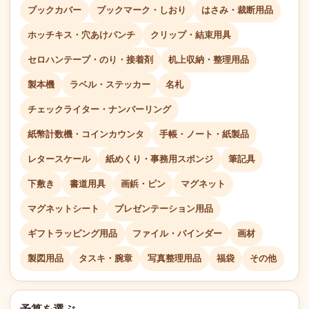
ブックカバー
ブックマーク・しおり
はさみ・裁断用品
ホッチキス・穴あけパンチ
クリップ・結束用具
セロハンテープ・のり・接着剤
机上収納・整理用品
製本機
ラベル・ステッカー
名札
チェックライター・ナンバーリング
紙幣計数機・コインカウンタ
手帳・ノート・紙製品
レタースケール
紙めくり・事務用スポンジ
筆記具
下敷き
書道用具
画鋲・ピン
マグネット
マグネットシート
プレゼンテーション用品
ギフトラッピング用品
ファイル・バインダー
画材
製図用品
タスキ・腕章
写真整理用品
福袋
その他