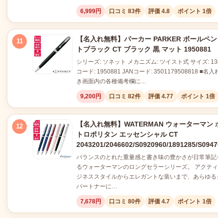
6,999円
口コミ 83件
評価 4.8
ポイント 1倍
【名入れ無料】パーカー PARKER ボールペン
11
トブラック CT ブラック 黒 マット 1950881
シリーズ: ソネット メカニズム: ツイスト式 サイズ: 138
コード: 1950881 JANコード: 3501179508818 
き画面内の各種備考欄に…
9,200円
口コミ 82件
評価 4.77
ポイント 1倍
【名入れ無料】WATERMAN ウォーターマン 
12
トロポリタン エッセンシャル CT
2043201/2046602/S0920960/1891285/S094
バランスのとれた重量感と書き味の豊かさが日常筆記
るウォーターマンのロングセラーシリーズ。 アクテ
ジネススタイルからエレガントな装いまで、あらゆる
パートナーに…
7,678円
口コミ 80件
評価 4.7
ポイント 1倍