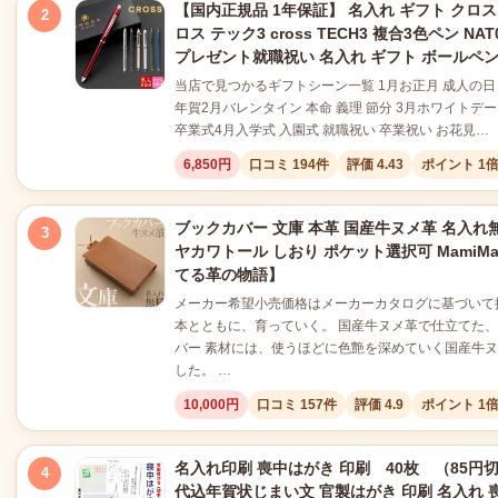
【国内正規品 1年保証】 名入れ ギフト クロ
2
ロス テック3 cross TECH3 複合3色ペン NA
プレゼント就職祝い 名入れ ギフト ボールペ
当店で見つかるギフトシーン一覧 1月お正月 成人の日 
年賀2月バレンタイン 本命 義理 節分 3月ホワイトデー
卒業式4月入学式 入園式 就職祝い 卒業祝い お花見…
6,850円
口コミ 194件
評価 4.43
ポイント 1
ブックカバー 文庫 本革 国産牛ヌメ革 名入れ無
3
ヤカワトール しおり ポケット選択可 MamiMa
てる革の物語】
メーカー希望小売価格はメーカーカタログに基づいて
本とともに、育っていく。 国産牛ヌメ革で仕立てた
バー 素材には、使うほどに色艶を深めていく国産牛
した。 …
10,000円
口コミ 157件
評価 4.9
ポイント 1
名入れ印刷 喪中はがき 印刷 40枚 （85円
4
代込年賀状じまい文 官製はがき 印刷 名入れ 