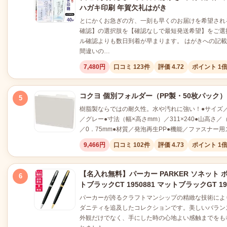
ハガキ印刷 年賀欠礼はがき
とにかくお急ぎの方、一刻も早くのお届けを希望され
確認】の選択肢を【確認なしで最短発送希望】をご選
ル確認よりも数日到着が早まります。 はがきへの記
間違いの…
7,480円
口コミ 123件
評価 4.72
ポイント 1
コクヨ 個別フォルダー（PP製・50枚パック
5
樹脂製ならではの耐久性。水や汚れに強い！●サイズ／
／グレー●寸法（幅×高さmm）／311×240●山高さ／
／0．75mm●材質／発泡再生PP●機能／ファスナー用
9,466円
口コミ 102件
評価 4.73
ポイント 1
【名入れ無料】パーカー PARKER ソネット 
6
トブラックCT 1950881 マットブラックGT 195
パーカーが誇るクラフトマンシップの精緻な技術によ
ダニティを追及したコレクションです。美しいバラン
外観だけでなく、手にした時の心地よい感触までをも