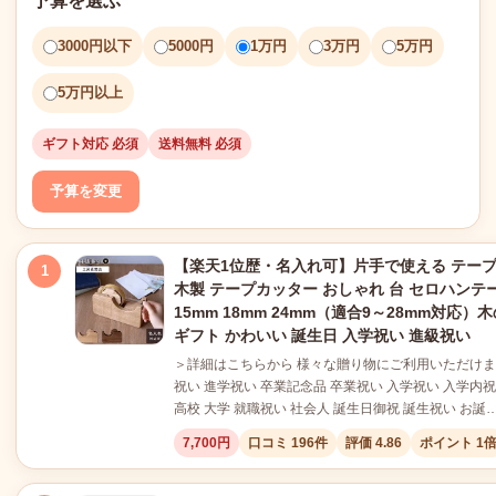
予算を選ぶ
3000円以下
5000円
1万円
3万円
5万円
5万円以上
ギフト対応 必須
送料無料 必須
予算を変更
【楽天1位歴・名入れ可】片手で使える テープ
1
木製 テープカッター おしゃれ 台 セロハンテープ
15mm 18mm 24mm（適合9～28mm対応）
ギフト かわいい 誕生日 入学祝い 進級祝い
＞詳細はこちらから 様々な贈り物にご利用いただけます
祝い 進学祝い 卒業記念品 卒業祝い 入学祝い 入学内祝
高校 大学 就職祝い 社会人 誕生日御祝 誕生祝い お誕
7,700円
口コミ 196件
評価 4.86
ポイント 1