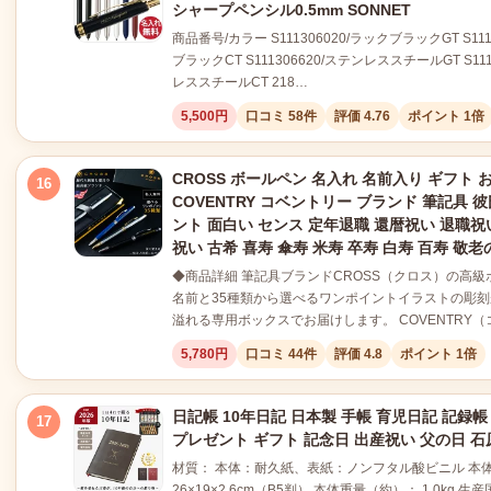
シャープペンシル0.5mm SONNET
商品番号/カラー S111306020/ラックブラックGT S111
ブラックCT S111306620/ステンレススチールGT S111
レススチールCT 218…
5,500円
口コミ 58件
評価 4.76
ポイント 1倍
CROSS ボールペン 名入れ 名前入り ギフト 
16
COVENTRY コベントリー ブランド 筆記具 彼
ント 面白い センス 定年退職 還暦祝い 退職祝い
祝い 古希 喜寿 傘寿 米寿 卒寿 白寿 百寿 敬老
◆商品詳細 筆記具ブランドCROSS（クロス）の高級
名前と35種類から選べるワンポイントイラストの彫刻
溢れる専用ボックスでお届けします。 COVENTRY
5,780円
口コミ 44件
評価 4.8
ポイント 1倍
日記帳 10年日記 日本製 手帳 育児日記 記録帳
17
プレゼント ギフト 記念日 出産祝い 父の日 
材質： 本体：耐久紙、表紙：ノンフタル酸ビニル 本
26×19×2.6cm（B5判） 本体重量（約）： 1.0kg 生産