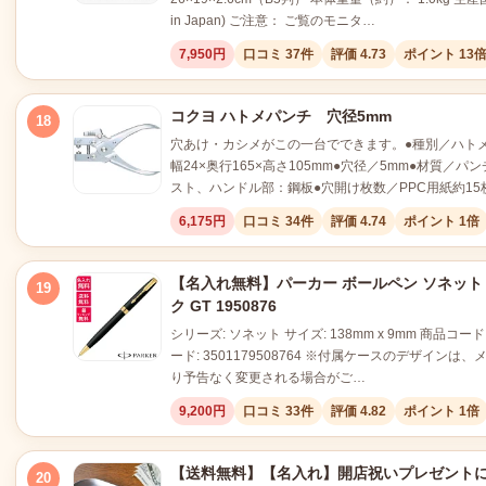
in Japan) ご注意： ご覧のモニタ…
7,950円
口コミ 37件
評価 4.73
ポイント 13
コクヨ ハトメパンチ 穴径5mm
18
穴あけ・カシメがこの一台でできます。●種別／ハト
幅24×奥行165×高さ105mm●穴径／5mm●材質／
スト、ハンドル部：鋼板●穴開け枚数／PPC用紙約15
6,175円
口コミ 34件
評価 4.74
ポイント 1倍
【名入れ無料】パーカー ボールペン ソネット
19
ク GT 1950876
シリーズ: ソネット サイズ: 138mm x 9mm 商品コード: 
ード: 3501179508764 ※付属ケースのデザインは
り予告なく変更される場合がご…
9,200円
口コミ 33件
評価 4.82
ポイント 1倍
【送料無料】【名入れ】開店祝いプレゼントに
20