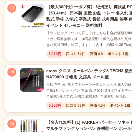
【最大300円クーポン有】 紀州塗り 賞状盆 PC
13
（53.4cm） 日本製 国産 お盆 トレー 名入れ 
彰式 学校 入学式 卒業式 賞状 式典用品 催事 
イベント セレモニー 送料無料
【ラッピングについて詳しくはこちら】合計金額3,98
上げで送料無料です。 ■商品説明 一般的な規格の賞
きい賞状用紙に対応します。（内寸 約53.4×36.7cm
6,970円
口コミ 64件
評価 4.8
ポイント 1倍
cross クロス ボールペン テック3 TECH3 
14
NAT0090 手帳用 文房具 メール便
当店で見つかるギフトシーン一覧 1月お正月 成人の日 
年賀2月バレンタイン 本命 義理 節分 3月ホワイトデー
卒業式4月入学式 入園式 就職祝い 卒業祝い お花見…
6,850円
口コミ 63件
評価 4.54
ポイント 1倍
【名入れ無料】(1) PARKER パーカー ソネ
15
マルチファンクションペン 多機能ペン ボールペ