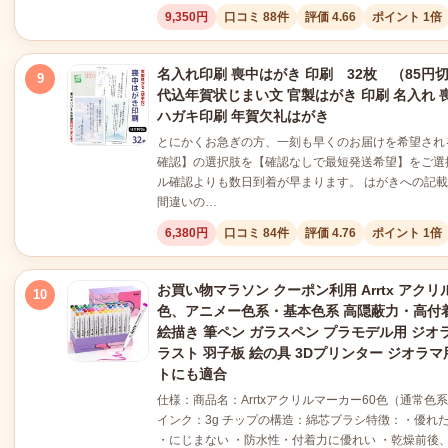
9,350円
口コミ 88件
評価 4.66
ポイント 1倍
名入れ印刷 喪中はがき 印刷 32枚 （85円
9
代込年賀状じまい文 官製はがき 印刷 名入れ 
ハガキ印刷 年賀欠礼はがき
とにかくお急ぎの方、一刻も早くのお届けを希望され
確認】の選択肢を【確認なしで最短発送希望】をご選
ル確認よりも数日到着が早まります。 はがきへの記
間違いの…
6,380円
口コミ 84件
評価 4.76
ポイント 1倍
お買い物マラソン クーポン利用 Arrtx アクリ
10
色、アニメー色系・基本色系 高隠蔽力・高付
絵描き 筆ペン ガラスペン プラモデル用 ジオラマ
ラスト 羽子板 絵の具 3Dプリンター ジオラ
トにも適合
仕様：商品名：Arrtxアクリルマーカー60色（通常色
インク：3g チップの構造：綿芯ブラシ特徴：・優れた
・にじまない ・防水性・付着力に優れい ・乾燥前後