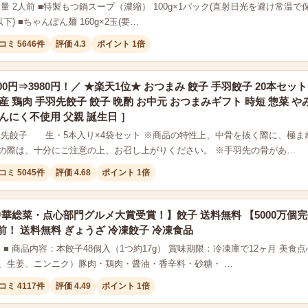
量 2人前 ■特製もつ鍋スープ（濃縮） 100g×1パック(直射日光を避け常温で保存
以下) ■ちゃんぽん麺 160g×2玉(要…
コミ 5646件
評価 4.3
ポイント 1倍
00円⇒3980円！／ ★楽天1位★ おつまみ 餃子 手羽餃子 20本セッ
産 鶏肉 手羽先餃子 餃子 晩酌 お中元 おつまみギフト 時短 惣菜 や
んにく不使用 父親 誕生日 ］
羽先餃子 生・5本入り×4袋セット ※商品の特性上、中骨を抜く際に、極
の際は、十分にご注意の上、お召し上がりください。 ※手羽先の骨があ…
コミ 5045件
評価 4.68
ポイント 1倍
華総菜・点心部門グルメ大賞受賞！】餃子 送料無料 【5000万個完
前！ 送料無料 ぎょうざ 冷凍餃子 冷凍食品
■ 商品内容：本餃子48個入（1つ約17g） 賞味期限：冷凍庫で12ヶ月 美食点
、生姜、ニンニク）豚肉・鶏肉・醤油・香辛料・砂糖・ …
コミ 4117件
評価 4.49
ポイント 1倍