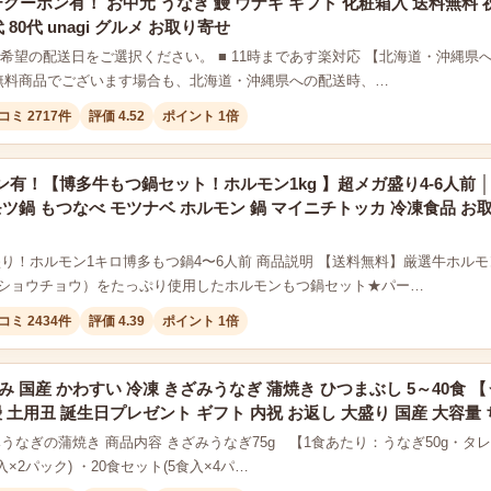
FFクーポン有！ お中元 うなぎ 鰻 ウナギ ギフト 化粧箱入 送料無料 
代 80代 unagi グルメ お取り寄せ
ご希望の配送日をご選択ください。 ■ 11時まであす楽対応 【北海道・沖縄県へ
無料商品でございます場合も、北海道・沖縄県への配送時、…
コミ 2717件
評価 4.52
ポイント 1倍
有！【博多牛もつ鍋セット！ホルモン1kg 】超メガ盛り4-6人前 │ 2
モツ鍋 もつなべ モツナベ ホルモン 鍋 マイニチトッカ 冷凍食品 お
盛り！ホルモン1キロ博多もつ鍋4〜6人前 商品説明 【送料無料】厳選牛ホルモン
ショウチョウ）をたっぷり使用したホルモンもつ鍋セット★パー…
コミ 2434件
評価 4.39
ポイント 1倍
み 国産 かわすい 冷凍 きざみうなぎ 蒲焼き ひつまぶし 5～40食
鰻 土用丑 誕生日プレゼント ギフト 内祝 お返し 大盛り 国産 大容量
うなぎの蒲焼き 商品内容 きざみうなぎ75g 【1食あたり：うなぎ50g・タレ25g
入×2パック) ・20食セット(5食入×4パ…