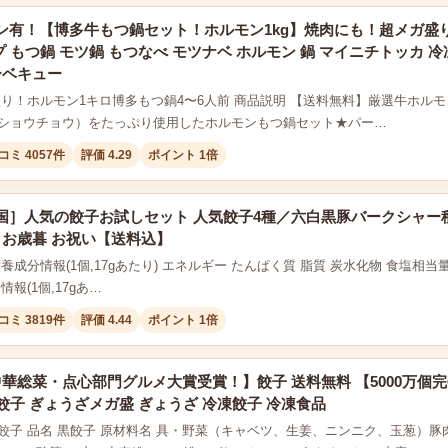
有！【博多牛もつ鍋セット！ホルモン1kg】焼肉にも！超メガ盛り4-6
プ もつ鍋 モツ鍋 もつなべ モツナベ ホルモン 鍋 マイニチトッカ 
ーベキュー
盛り！ホルモン1キロ博多もつ鍋4〜6人前 商品説明 【送料無料】厳選牛ホルモン
ショウチョウ）をたっぷり使用したホルモンもつ鍋セット★パー…
コミ 4057件
評価 4.29
ポイント 1倍
国］人気の餃子お試しセット 人気餃子4種／六白黒豚バークシャー種＆
 お歳暮 お祝い【送料込】
成分情報(1個,17gあたり) エネルギー たんぱく質 脂質 炭水化物 食塩相当量 45kcal 
情報(1個,17gあ…
コミ 3819件
評価 4.44
ポイント 1倍
華総菜・点心部門グルメ大賞受賞！】餃子 送料無料 【5000万個完
餃子 ぎょうざメガ盛 ぎょうざ 冷凍餃子 冷凍食品
餃子 品名 黒餃子 原材料名 具・野菜（キャベツ、生姜、ニンニク、玉葱）豚