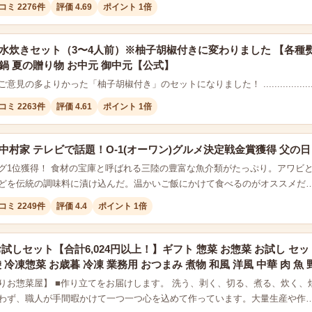
コミ 2276件
評価 4.69
ポイント 1倍
 水炊きセット（3〜4人前）※柚子胡椒付きに変わりました 【各種
鍋 夏の贈り物 お中元 御中元【公式】
よりかった「柚子胡椒付き」のセットになりました！ .....................................
コミ 2263件
評価 4.61
ポイント 1倍
中村家 テレビで話題！O-1(オーワン)グルメ決定戦金賞獲得 父の日
グ1位獲得！ 食材の宝庫と呼ばれる三陸の豊富な魚介類がたっぷり。アワビ
どを伝統の調味料に漬け込んだ。温かいご飯にかけて食べるのがオススメだ
コミ 2249件
評価 4.4
ポイント 1倍
試しセット【合計6,024円以上！】ギフト 惣菜 お惣菜 お試し セッ
袋 冷凍惣菜 お歳暮 冷凍 業務用 おつまみ 煮物 和風 洋風 中華 肉 魚 
りお惣菜屋】 ■作り立てをお届けします。 洗う、剥く、切る、煮る、炊く
わず、職人が手間暇かけて一つ一つ心を込めて作っています。大量生産や作