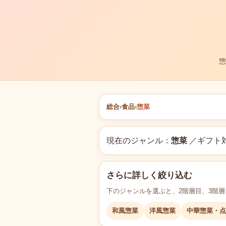
惣
総合
›
食品
›
惣菜
現在のジャンル：
惣菜
／ギフト対
さらに詳しく絞り込む
下のジャンルを選ぶと、2階層目、3階
和風惣菜
洋風惣菜
中華惣菜・点