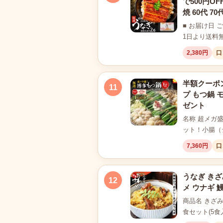
で500円O
焼 60代 70
■ お届け日 
1日より送料
2,380円
口
半額クーポン
11
プ もつ鍋 
ゼント
名称 超メガ
ット！小腸（
7,360円
口
うなぎ きざ
12
メ ウナギ 
商品名 きざみ
食セット(5食