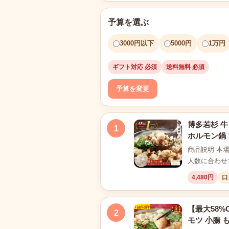
予算を選ぶ
3000円以下
5000円
1万円
ギフト対応 必須
送料無料 必須
予算を変更
博多若杉 牛
1
ホルモン鍋 
商品説明 本
人数に合わせ
4,480円
口
【最大58%
2
モツ 小腸 