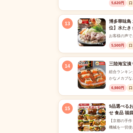
5,620円
口
博多華味鳥
13
位】水たき 
お客様の声でご意見の多
5,500円
口
三陸海宝漬 
14
総合ランキン
かなメカブな
6,980円
口
9品選べるお
15
せ 食品 福
【京都の手作
機械を一切使