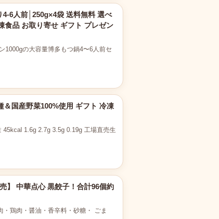
人前│250g×4袋 送料無料 選べ
冷凍食品 お取り寄せ ギフト プレゼン
1000gの大容量博多もつ鍋4〜6人前セ
国産野菜100%使用 ギフト 冷凍
1.6g 2.7g 3.5g 0.19g 工場直売生
売】 中華点心 黒餃子！合計96個約
肉・鶏肉・醤油・香辛料・砂糖・ ごま