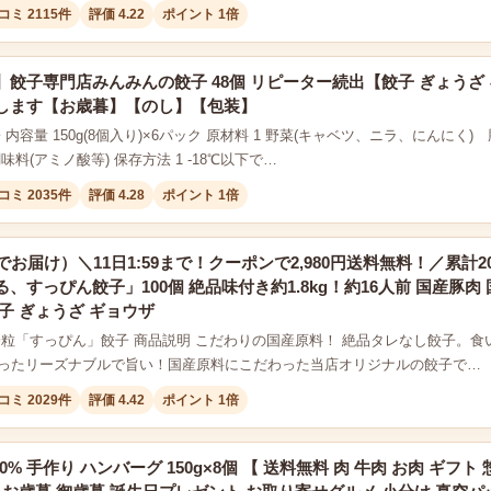
コミ 2115件
評価 4.22
ポイント 1倍
】餃子専門店みんみんの餃子 48個 リピーター続出【餃子 ぎょう
します【お歳暮】【のし】【包装】
 内容量 150g(8個入り)×6パック 原材料 1 野菜(キャベツ、ニラ、にんに
味料(アミノ酸等) 保存方法 1 -18℃以下で…
コミ 2035件
評価 4.28
ポイント 1倍
でお届け）＼11日1:59まで！クーポンで2,980円送料無料！／累計
、すっぴん餃子」100個 絶品味付き約1.8kg！約16人前 国産豚
子 ぎょうざ ギョウザ
一粒「すっぴん」餃子 商品説明 こだわりの国産原料！ 絶品タレなし餃子。
ったリーズナブルで旨い！国産原料にこだわった当店オリジナルの餃子で…
コミ 2029件
評価 4.42
ポイント 1倍
0% 手作り ハンバーグ 150g×8個 【 送料無料 肉 牛肉 お肉 ギフト