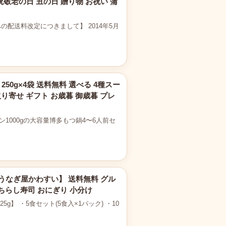
祝敬老の日 丑の日 贈り物 お祝い 蒲
の配送料改定につきまして】 2014年5月
50g×4袋 送料無料 選べる 4種スー
取り寄せ ギフト お歳暮 御歳暮 プレ
1000gの大容量博多もつ鍋4〜6人前セ
 【うなぎ屋かわすい】 送料無料 グル
 ちらし寿司 おにぎり 小分け
】 ・5食セット(5食入×1パック) ・10