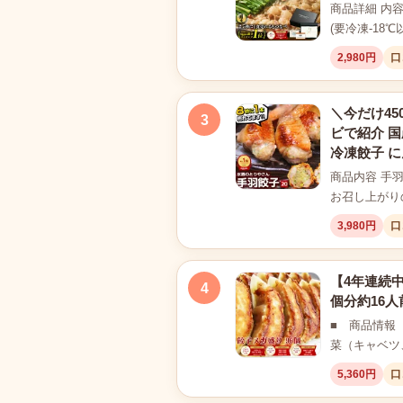
商品詳細 内容
(要冷凍-18℃
2,980円
口
＼今だけ45
3
ビで紹介 国
冷凍餃子 に
商品内容 手
お召し上がり
3,980円
口
【4年連続中
4
個分約16人
■ 商品情報 
菜（キャベツ
5,360円
口