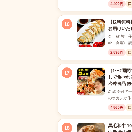
4,490円
口
【送料無料
16
お届けいた
名 称 餃 子
粉、食塩) 調
2,898円
口
（1〜2週間
17
しで食べれる
冷凍食品 餃
名称 奇跡の
のオカンが作
4,960円
口
黒毛和牛 10
18