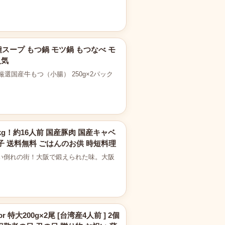
4種スープ もつ鍋 モツ鍋 もつなべ モ
人気
厳選国産牛もつ（小腸） 250g×2パック
kg！約16人前 国産豚肉 国産キャベ
子 送料無料 ごはんのお供 時短料理
食い倒れの街！大阪で鍛えられた味。大阪
特大200g×2尾 [台湾産4人前 ] 2個