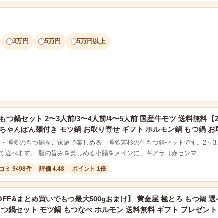
3万円
5万円
5万円以上
もつ鍋セット 2〜3人前/3〜4人前/4〜5人前 国産牛モツ 送料無料
ちゃんぽん麺付き モツ鍋 お取り寄せ ギフト ホルモン鍋 もつ鍋 お
場・博多のもつ鍋をご家庭で楽しめる、博多若杉の牛もつ鍋セットです。2～3人
て選べます。 脂の旨みを楽しめる小腸をメインに、ギアラ（赤センマ…
コミ 9498件
評価 4.48
ポイント 1倍
OFF&まとめ買いでもつ最大500gおまけ】 黄金屋 極とろ もつ鍋 選べる
もつ鍋セット モツ鍋 もつなべ ホルモン 送料無料 ギフト プレゼント