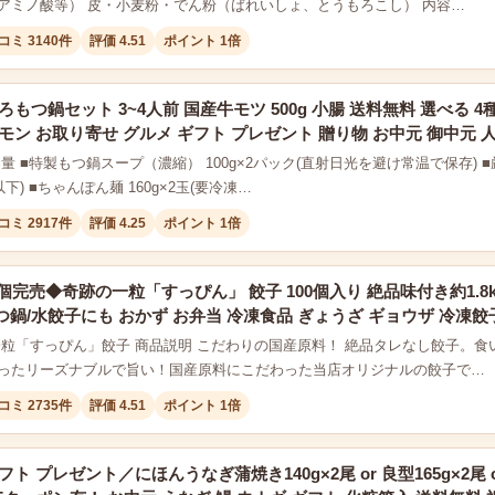
アミノ酸等） 皮・小麦粉・でん粉（ばれいしょ、とうもろこし） 内容…
コミ 3140件
評価 4.51
ポイント 1倍
ろもつ鍋セット 3~4人前 国産牛モツ 500g 小腸 送料無料 選べる 
モン お取り寄せ グルメ ギフト プレゼント 贈り物 お中元 御中元 
量 ■特製もつ鍋スープ（濃縮） 100g×2パック(直射日光を避け常温で保存) ■
以下) ■ちゃんぽん麺 160g×2玉(要冷凍…
コミ 2917件
評価 4.25
ポイント 1倍
万個完売◆奇跡の一粒「すっぴん」 餃子 100個入り 絶品味付き約1.8
鍋/水餃子にも おかず お弁当 冷凍食品 ぎょうざ ギョウザ 冷凍餃
一粒「すっぴん」餃子 商品説明 こだわりの国産原料！ 絶品タレなし餃子。
ったリーズナブルで旨い！国産原料にこだわった当店オリジナルの餃子で…
コミ 2735件
評価 4.51
ポイント 1倍
ト プレゼント／にほんうなぎ蒲焼き140g×2尾 or 良型165g×2尾 or 