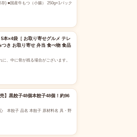
) ■国産牛もつ（小腸） 250g×1パック
ト 5本×4袋［ お取り寄せグルメ テレ
みつき お取り寄せ 弁当 食べ物 食品
まれに、中に骨が残る場合がございます。
売】黒餃子48個本餃子48個！約96
心 本餃子 品名 本餃子 原材料名 具・野