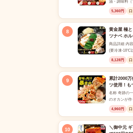
油・調味料（
5,360円
口
黄金屋 極と
8
ツナベ ホル
商品詳細 内容
(要冷凍-18℃
8,128円
口
累計2000
9
ツ使用！もつ
名称 奇跡の
のオカンが作
4,960円
口
＼御中元 ギフ
10