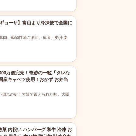
ざ ギョーザ】富山より冷凍便で全国に
く) 豚肉、動物性油ごま油、食塩、皮(小麦
2000万個完売！奇跡の一粒「タレな
肉 国産キャベツ使用！おかず お弁当
食い倒れの街！大阪で鍛えられた味。大阪
 惣菜 内祝い ハンバーグ 和牛 冷凍 お